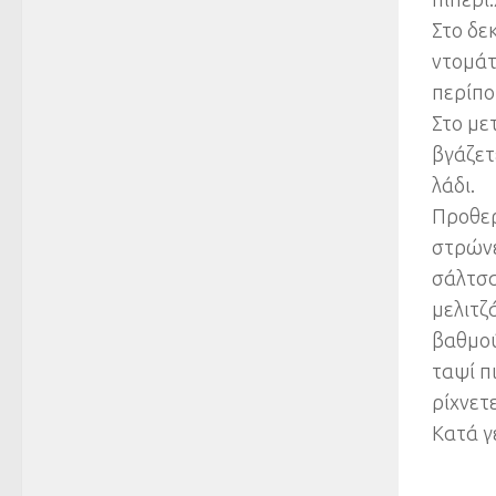
Στο δε
ντομάτ
περίπο
Στο μετ
βγάζετ
λάδι.
Προθερ
στρώνε
σάλτσα
μελιτζ
βαθμού
ταψί π
ρίχνετ
Κατά γ