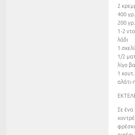
2 κρεμ
400 γρ
200 γρ
1-2 ντ
λάδι
1 σκελ
1/2 μα
λίγο β
1 κουτ
αλάτι-
ΕΚΤΕΛ
Σε ένα 
χοντρέ
φρέσκι
πιπέρι