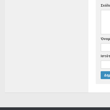
Σχόλ
Όνο
Ιστό