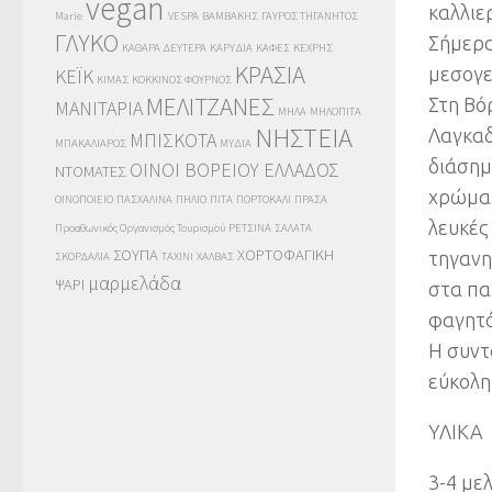
vegan
καλλιε
Marie
VESPA
ΒΑΜΒΑΚΗΣ
ΓΑΥΡΟΣ ΤΗΓΑΝΗΤΟΣ
ΓΛΥΚΟ
Σήμερα
ΚΑΘΑΡΑ ΔΕΥΤΕΡΑ
ΚΑΡΥΔΙΑ
ΚΑΦΕΣ
ΚΕΧΡΗΣ
ΚΡΑΣΙΑ
μεσογε
ΚΕΪΚ
ΚΙΜΑΣ
ΚΟΚΚΙΝΟΣ ΦΟΥΡΝΟΣ
ΜΕΛΙΤΖΑΝΕΣ
Στη Βό
ΜΑΝΙΤΑΡΙΑ
ΜΗΛΑ
ΜΗΛΟΠΙΤΑ
ΝΗΣΤΕΙΑ
Λαγκαδ
ΜΠΙΣΚΟΤΑ
ΜΠΑΚΑΛΙΑΡΟΣ
ΜΥΔΙΑ
διάσημ
ΟΙΝΟΙ ΒΟΡΕΙΟΥ ΕΛΛΑΔΟΣ
ΝΤΟΜΑΤΕΣ
χρώμα 
ΟΙΝΟΠΟΙΕΙΟ
ΠΑΣΧΑΛΙΝΑ
ΠΗΛΙΟ
ΠΙΤΑ
ΠΟΡΤΟΚΑΛΙ
ΠΡΑΣΑ
λευκές
Προαθωνικός Οργανισμός Τουρισμού
ΡΕΤΣΙΝΑ
ΣΑΛΑΤΑ
ΣΟΥΠΑ
ΧΟΡΤΟΦΑΓΙΚΗ
τηγανη
ΣΚΟΡΔΑΛΙΑ
ΤΑΧΙΝΙ
ΧΑΛΒΑΣ
μαρμελάδα
ΨΑΡΙ
στα πα
φαγητό
Η συντ
εύκολη
ΥΛΙΚΑ
3-4 με