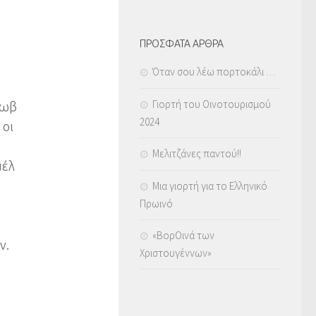
ΠΡΟΣΦΑΤΑ ΑΡΘΡΑ
Όταν σου λέω πορτοκάλι …
Γιορτή του Οινοτουρισμού
μωβ
2024
 οι
Μελιτζάνες παντού!!
μέλ
Μια γιορτή για το Ελληνικό
Πρωινό
«ΒορΟινά των
ν.
Χριστουγέννων»