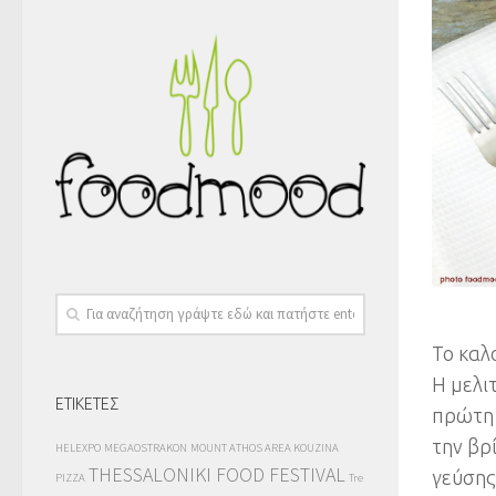
Το καλο
Η μελι
ΕΤΙΚΕΤΕΣ
πρώτη 
την βρ
HELEXPO
MEGAOSTRAKON
MOUNT ATHOS AREA KOUZINA
THESSALONIKI FOOD FESTIVAL
γεύσης
PIZZA
Tre