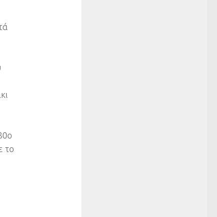
τά
ύ
κι
80ο
ε το