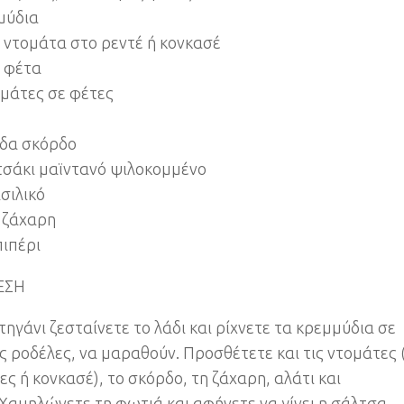
μύδια
. ντομάτα στο ρεντέ ή κονκασέ
. φέτα
ομάτες σε φέτες
ίδα σκόρδο
τσάκι μαϊντανό ψιλοκομμένο
ασιλικό
. ζάχαρη
πιπέρι
ΕΣΗ
τηγάνι ζεσταίνετε το λάδι και ρίχνετε τα κρεμμύδια σε
ς ροδέλες, να μαραθούν. Προσθέτετε και τις ντομάτες 
ες ή κονκασέ), το σκόρδο, τη ζάχαρη, αλάτι και
.Χαμηλώνετε τη φωτιά και αφήνετε να γίνει η σάλτσα.