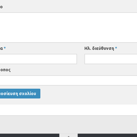
ιο
μα
*
Ηλ. διεύθυνση
*
τοπος