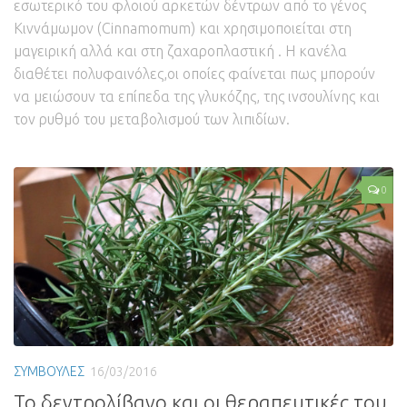
εσωτερικό του φλοιού αρκετών δέντρων από το γένος
Κιννάμωμον (Cinnamomum) και χρησιμοποιείται στη
μαγειρική αλλά και στη ζαχαροπλαστική . Η κανέλα
διαθέτει πολυφαινόλες,οι οποίες φαίνεται πως μπορούν
να μειώσουν τα επίπεδα της γλυκόζης, της ινσουλίνης και
τον ρυθμό του μεταβολισμού των λιπιδίων.
0
ΣΥΜΒΟΥΛΕΣ
16/03/2016
Το δεντρολίβανο και οι θεραπευτικές του