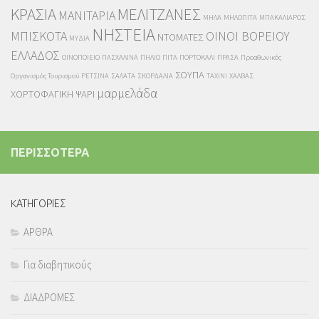
ΚΡΑΣΙΑ
ΜΕΛΙΤΖΑΝΕΣ
ΜΑΝΙΤΑΡΙΑ
ΜΗΛΑ
ΜΗΛΟΠΙΤΑ
ΜΠΑΚΑΛΙΑΡΟΣ
ΝΗΣΤΕΙΑ
ΜΠΙΣΚΟΤΑ
ΟΙΝΟΙ ΒΟΡΕΙΟΥ
ΝΤΟΜΑΤΕΣ
ΜΥΔΙΑ
ΕΛΛΑΔΟΣ
ΟΙΝΟΠΟΙΕΙΟ
ΠΑΣΧΑΛΙΝΑ
ΠΗΛΙΟ
ΠΙΤΑ
ΠΟΡΤΟΚΑΛΙ
ΠΡΑΣΑ
Προαθωνικός
ΣΟΥΠΑ
Οργανισμός Τουρισμού
ΡΕΤΣΙΝΑ
ΣΑΛΑΤΑ
ΣΚΟΡΔΑΛΙΑ
ΤΑΧΙΝΙ
ΧΑΛΒΑΣ
μαρμελάδα
ΧΟΡΤΟΦΑΓΙΚΗ
ΨΑΡΙ
ΠΕΡΙΣΣΟΤΕΡΑ
KΑΤΗΓΟΡΙΕΣ
ΑΡΘΡΑ
Για διαβητικούς
ΔΙΑΔΡΟΜΕΣ