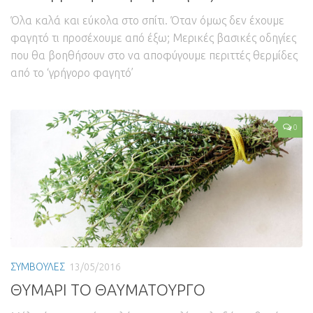
Όλα καλά και εύκολα στο σπίτι. Όταν όμως δεν έχουμε
φαγητό τι προσέχουμε από έξω; Μερικές βασικές οδηγίες
που θα βοηθήσουν στο να αποφύγουμε περιττές θερμίδες
από το ‘γρήγορο φαγητό’
0
ΣΥΜΒΟΥΛΕΣ
13/05/2016
ΘΥΜΑΡΙ ΤΟ ΘΑΥΜΑΤΟΥΡΓΟ