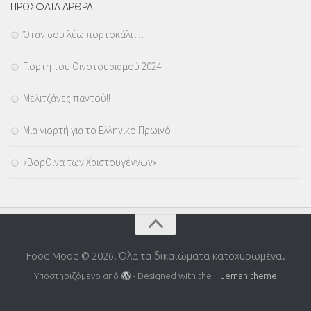
ΠΡΟΣΦΑΤΑ ΑΡΘΡΑ
Όταν σου λέω πορτοκάλι …
Γιορτή του Οινοτουρισμού 2024
Μελιτζάνες παντού!!
Μια γιορτή για το Ελληνικό Πρωινό
«ΒορΟινά των Χριστουγέννων»
Food Mood © 2026. Όλα τα δικαιώματα κατοχυρωμένα.
Υποστηριζόμενο από
- Designed with the
Hueman theme