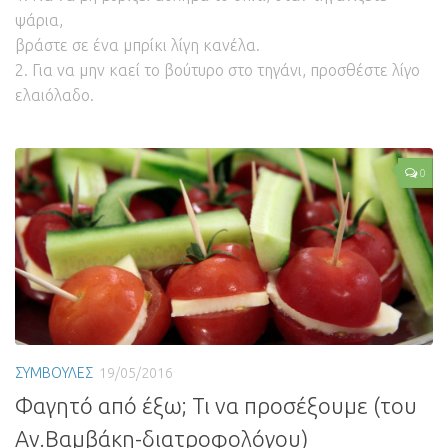
ψάρια,
βράστε σε ένα μπρίκι λίγη κανέλα.
2. Για να μην καεί το βούτυρο στο τηγάνι, προσθέστε λίγο
ελαιόλαδο.
0
ΣΥΜΒΟΥΛΕΣ
19/05/2016
Φαγητό από έξω; Τι να προσέξουμε (του
Αν.Βαμβάκη-διατροφολόγου)