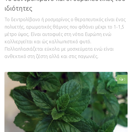
ιδιότητες
Το δεντρολίβανο ή ροσμαρίνος ο θεραπευτικός είναι ένας
πολυετής, αρωματικός θάμνος που φθάνει μέχρι το 1-1,5
μέτρο ύψος. Είναι αυτοφυές στη νότια Ευρώπη ενώ
καλλιεργείται και ώς καλλωπιστικό φυτό.
Πολλαπλασιάζεται εύκολα με μοσχεύματα ενώ είναι
ανθεκτικό στη ζέστη αλλά και στις παγωνιές.
0