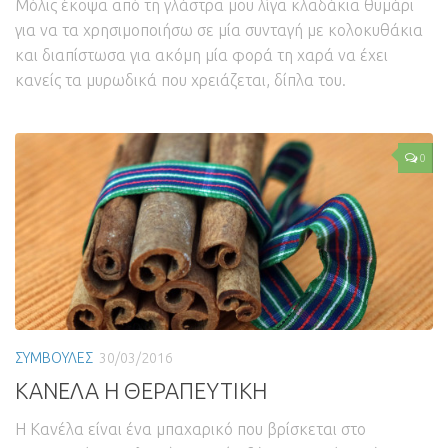
Μόλις έκοψα από τη γλάστρα μου λίγα κλαδάκια θυμάρι
για να τα χρησιμοποιήσω σε μία συνταγή με κολοκυθάκια
και διαπίστωσα για ακόμη μία φορά τη χαρά να έχει
κανείς τα μυρωδικά που χρειάζεται, δίπλα του.
0
ΣΥΜΒΟΥΛΕΣ
30/03/2016
ΚΑΝΕΛΑ Η ΘΕΡΑΠΕΥΤΙΚΗ
Η Κανέλα είναι ένα μπαχαρικό που βρίσκεται στο