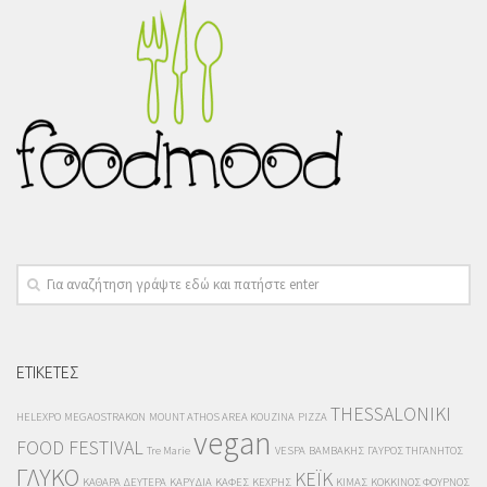
ΕΤΙΚΕΤΕΣ
THESSALONIKI
HELEXPO
MEGAOSTRAKON
MOUNT ATHOS AREA KOUZINA
PIZZA
vegan
FOOD FESTIVAL
Tre Marie
VESPA
ΒΑΜΒΑΚΗΣ
ΓΑΥΡΟΣ ΤΗΓΑΝΗΤΟΣ
ΓΛΥΚΟ
ΚΕΪΚ
ΚΑΘΑΡΑ ΔΕΥΤΕΡΑ
ΚΑΡΥΔΙΑ
ΚΑΦΕΣ
ΚΕΧΡΗΣ
ΚΙΜΑΣ
ΚΟΚΚΙΝΟΣ ΦΟΥΡΝΟΣ