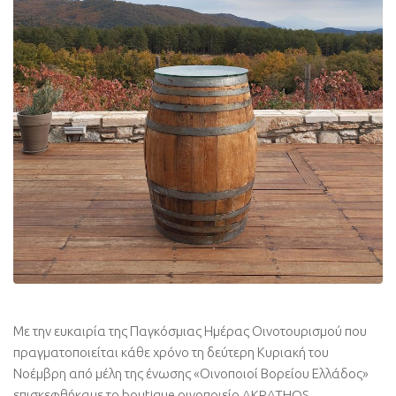
Με την ευκαιρία της Παγκόσμιας Ημέρας Οινοτουρισμού που
πραγματοποιείται κάθε χρόνο τη δεύτερη Κυριακή του
Νοέμβρη από μέλη της ένωσης «Οινοποιοί Βορείου Ελλάδος»
επισκεφθήκαμε το boutique οινοποιείο AKRATHOS,