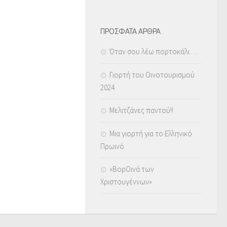
ΠΡΟΣΦΑΤΑ ΑΡΘΡΑ
Όταν σου λέω πορτοκάλι …
Γιορτή του Οινοτουρισμού
2024
Μελιτζάνες παντού!!
Μια γιορτή για το Ελληνικό
Πρωινό
«ΒορΟινά των
Χριστουγέννων»