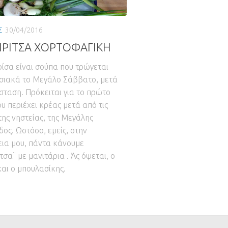
Σ
30/04/2016
ΙΡΙΤΣΑ ΧΟΡΤΟΦΑΓΙΚΗ
ρίσα είναι σούπα που τρώγεται
ιακά το Μεγάλο Σάββατο, μετά
σταση. Πρόκειται για το πρώτο
ου περιέχει κρέας μετά από τις
της νηστείας, της Μεγάλης
ος. Ωστόσο, εμείς, στην
εια μου, πάντα κάνουμε
τσα¨ με μανιτάρια . Άς όψεται, ο
και ο μπουλασίκης.