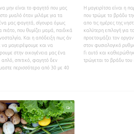
να μην είναι το φαγητό που μας
Η μαγειρίτσα είναι η 
 στο μυαλό όταν μιλάμε για τα
που τρώμε το βράδυ τη
να μας φαγητά, σίγουρα όμως
απο τις ημέρες της νηστε
α πιάτο, που θυμίζει μαμά, παιδικά
καλύτερη επιλογή για τ
 νοσταλγία. Και η απόδειξη πως άν
προετοιμάζει τον οργαν
 να μαγειρέψουμε και να
στον φυσιολογικό ρυθμό
ουμε στην οικογένεια μας ένα
Γι αυτό και καθιερώθηκ
, απλό, σπιτικό, φαγητό δεν
τρώγεται το βράδυ του
μαστε περισσότερο από 30 με 40
0