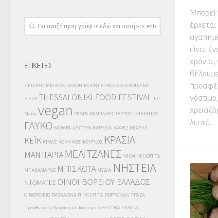
Μπορεί 
έρχεται
αγαπημέ
είναι έν
χρόνια,
ΕΤΙΚΕΤΕΣ
θέλουμε
προσφέρ
HELEXPO
MEGAOSTRAKON
MOUNT ATHOS AREA KOUZINA
THESSALONIKI FOOD FESTIVAL
νόστιμο
PIZZA
Tre
vegan
χρειαζό
Marie
VESPA
ΒΑΜΒΑΚΗΣ
ΓΑΥΡΟΣ ΤΗΓΑΝΗΤΟΣ
λεπτά.
ΓΛΥΚΟ
ΚΑΘΑΡΑ ΔΕΥΤΕΡΑ
ΚΑΡΥΔΙΑ
ΚΑΦΕΣ
ΚΕΧΡΗΣ
ΚΡΑΣΙΑ
ΚΕΪΚ
ΚΙΜΑΣ
ΚΟΚΚΙΝΟΣ ΦΟΥΡΝΟΣ
ΜΕΛΙΤΖΑΝΕΣ
ΜΑΝΙΤΑΡΙΑ
ΜΗΛΑ
ΜΗΛΟΠΙΤΑ
ΝΗΣΤΕΙΑ
ΜΠΙΣΚΟΤΑ
ΜΠΑΚΑΛΙΑΡΟΣ
ΜΥΔΙΑ
ΟΙΝΟΙ ΒΟΡΕΙΟΥ ΕΛΛΑΔΟΣ
ΝΤΟΜΑΤΕΣ
ΟΙΝΟΠΟΙΕΙΟ
ΠΑΣΧΑΛΙΝΑ
ΠΗΛΙΟ
ΠΙΤΑ
ΠΟΡΤΟΚΑΛΙ
ΠΡΑΣΑ
Προαθωνικός Οργανισμός Τουρισμού
ΡΕΤΣΙΝΑ
ΣΑΛΑΤΑ