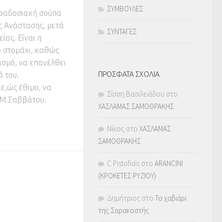
ΣΥΜΒΟΥΛΕΣ
παραδοσιακή σούπα
ς Ανάστασης, μετά
ΣΥΝΤΑΓΕΣ
ίας. Είναι η
ο στομάχι, καθώς
ισμό, να επανέλθει
 του.
ΠΡΟΣΦΑΤΑ ΣΧΟΛΙΑ
ε,ώς έθιμο, να
Σίσση Βασιλειάδου
στο
 Μ.Σαββάτου.
ΧΑΣΛΑΜΑΣ ΣΑΜΟΘΡΑΚΗΣ
Νίκος
στο
ΧΑΣΛΑΜΑΣ
ΣΑΜΟΘΡΑΚΗΣ
C Pistofidis
στο
ARANCINI
(ΚΡΟΚΕΤΕΣ ΡΥΖΙΟΥ)
Δημήτριος
στο
Το χαβιάρι
της Σαρακοστής