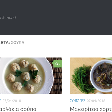
d & mood
ΚΕΤΑ:
ΣΟΥΠΑ
0
Σ
27/04/2018
ΣΥΝΤΑΓΕΣ
07/04/2018
αρλάκια σούπα
Μαγειρίτσα χορ