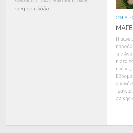
ΣΟΥΠΑ
ΧΟΡΤΟΦΑΓΙΚΗ
ΣΚΟΡΔΑΛΙΑ
ΤΑΧΙΝΙ
ΧΑΛΒΑΣ
μαρμελάδα
ΨΑΡΙ
ΣΥΝΤΑΓΕ
ΜΑΓΕ
Η μαγει
παραδοσ
την Ανά
πιάτο π
ημέρες 
Εβδομάδ
οικογέν
¨μαγειρί
ασίκης 