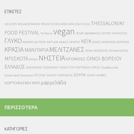
ΕΤΙΚΕΤΕΣ
THESSALONIKI
HELEXPO
MEGAOSTRAKON
MOUNT ATHOS AREA KOUZINA
PIZZA
vegan
FOOD FESTIVAL
Tre Marie
VESPA
ΒΑΜΒΑΚΗΣ
ΓΑΥΡΟΣ ΤΗΓΑΝΗΤΟΣ
ΓΛΥΚΟ
ΚΕΪΚ
ΚΑΘΑΡΑ ΔΕΥΤΕΡΑ
ΚΑΡΥΔΙΑ
ΚΑΦΕΣ
ΚΕΧΡΗΣ
ΚΙΜΑΣ
ΚΟΚΚΙΝΟΣ ΦΟΥΡΝΟΣ
ΚΡΑΣΙΑ
ΜΕΛΙΤΖΑΝΕΣ
ΜΑΝΙΤΑΡΙΑ
ΜΗΛΑ
ΜΗΛΟΠΙΤΑ
ΜΠΑΚΑΛΙΑΡΟΣ
ΝΗΣΤΕΙΑ
ΜΠΙΣΚΟΤΑ
ΟΙΝΟΙ ΒΟΡΕΙΟΥ
ΝΤΟΜΑΤΕΣ
ΜΥΔΙΑ
ΕΛΛΑΔΟΣ
ΟΙΝΟΠΟΙΕΙΟ
ΠΑΣΧΑΛΙΝΑ
ΠΗΛΙΟ
ΠΙΤΑ
ΠΟΡΤΟΚΑΛΙ
ΠΡΑΣΑ
Προαθωνικός
ΣΟΥΠΑ
Οργανισμός Τουρισμού
ΡΕΤΣΙΝΑ
ΣΑΛΑΤΑ
ΣΚΟΡΔΑΛΙΑ
ΤΑΧΙΝΙ
ΧΑΛΒΑΣ
μαρμελάδα
ΧΟΡΤΟΦΑΓΙΚΗ
ΨΑΡΙ
ΠΕΡΙΣΣΟΤΕΡΑ
KΑΤΗΓΟΡΙΕΣ