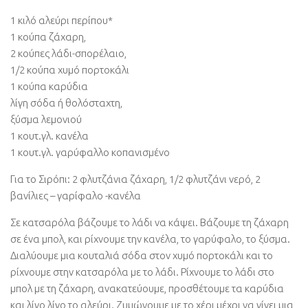
1 κιλό αλεύρι περίπου*
1 κούπα ζάχαρη,
2 κούπες λάδι-σπορέλαιο,
1/2 κούπα χυμό πορτοκάλι
1 κούπα καρύδια
λίγη σόδα ή θολόσταχτη,
ξύσμα λεμονιού
1 κουτ.γλ. κανέλα
1 κουτ.γλ. γαρύφαλλο κοπανισμένο
Για το Σιρόπι: 2 φλυτζάνια ζάχαρη, 1/2 φλυτζάνι νερό, 2
βανίλιες – γαρίφαλο -κανέλα
Σε κατσαρόλα βάζουμε το λάδι να κάψει. Βάζουμε τη ζάχαρη
σε ένα μπολ, και ρίχνουμε την κανέλα, το γαρύφαλο, το ξύσμα.
Διαλύουμε μια κουταλιά σόδα στον χυμό πορτοκάλι και το
ρίχνουμε στην κατσαρόλα με το λάδι. Ρίχνουμε το λάδι στο
μπολ με τη ζάχαρη, ανακατεύουμε, προσθέτουμε τα καρύδια
και λίγο λίγο το αλεύρι. Ζυμώνουμε με το χέρι μέχρι να γίνει μια