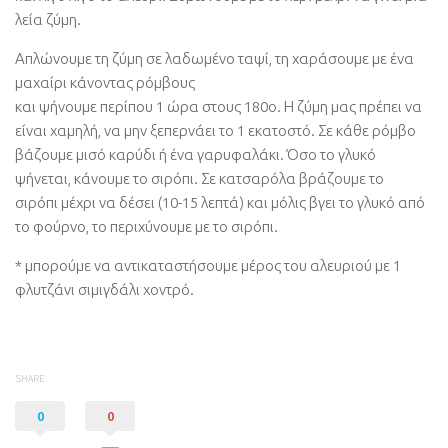
λεία ζύμη.
Απλώνουμε τη ζύμη σε λαδωμένο ταψί, τη χαράσουμε με ένα
μαχαίρι κάνοντας ρόμβους
και ψήνουμε περίπου 1 ώρα στους 180ο. Η ζύμη μας πρέπει να
είναι χαμηλή, να μην ξεπερνάει το 1 εκατοστό. Σε κάθε ρόμβο
βάζουμε μισό καρύδι ή ένα γαρυφαλάκι. Όσο το γλυκό
ψήνεται, κάνουμε το σιρόπι. Σε κατσαρόλα βράζουμε το
σιρόπι μέχρι να δέσει (10-15 λεπτά) και μόλις βγει το γλυκό από
το φούρνο, το περιχύνουμε με το σιρόπι.
* μπορούμε να αντικαταστήσουμε μέρος του αλευριού με 1
φλυτζάνι σιμιγδάλι χοντρό.
SHARE
0
0