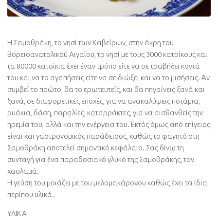
Η Σαμοθράκη, το νησί των Καβείρων, στην άκρη του
Βορειοανατολικού Αιγαίου, το νησί με τους 3000 κατοίκους και
τα 80000 κατσίκια έχει έναν τρόπο είτε να σε τραβήξει κοντά
του και να το αγαπήσεις είτε να σε διώξει και να το μισήσεις. Άν
συμβεί το πρώτο, θα το ερωτευτείς, και θα πηγαίνεις ξανά και
ξανά, σε διαφορετικές εποχές, για να ανακαλύψεις ποτάμια,
ρυάκια, δάση, παραλίες, καταρράκτες, για να αισθανθείς την
ηρεμία του, αλλά και την ενέργεια του. Εκτός όμως από επίγειος
είναι και γαστρονομικός παράδεισος, καθώς το φαγητό στη
Σαμοθράκη αποτελεί σημαντικό κεφάλαιο. Σας δίνω τη
συνταγή για ένα παραδοσιακό γλυκό της Σαμοθράκης, τον
χασλαμά.
Η γεύση του μοιάζει με του μελομακάρονου καθώς έχει τα ίδια
περίπου υλικά.
ΥΛΙΚΑ