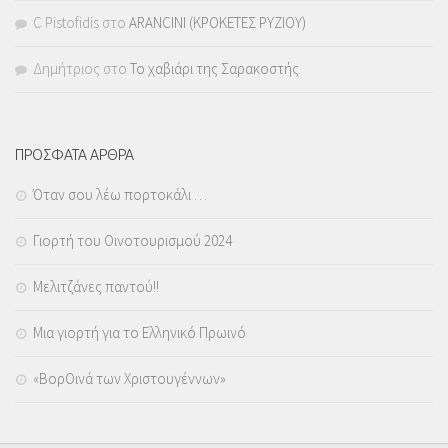
C Pistofidis
στο
ARANCINI (ΚΡΟΚΕΤΕΣ ΡΥΖΙΟΥ)
Δημήτριος
στο
Το χαβιάρι της Σαρακοστής
ΠΡΟΣΦΑΤΑ ΑΡΘΡΑ
Όταν σου λέω πορτοκάλι …
Γιορτή του Οινοτουρισμού 2024
Μελιτζάνες παντού!!
Μια γιορτή για το Ελληνικό Πρωινό
«ΒορΟινά των Χριστουγέννων»