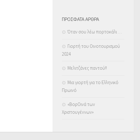
ΠΡΟΣΦΑΤΑ ΑΡΘΡΑ
Όταν σου λέω πορτοκάλι …
Γιορτή του Οινοτουρισμού
2024
Μελιτζάνες παντού!!
Μια γιορτή για το Ελληνικό
Πρωινό
«ΒορΟινά των
Χριστουγέννων»