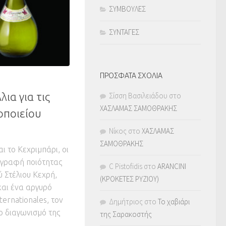
ΣΥΜΒΟΥΛΕΣ
ΣΥΝΤΑΓΕΣ
ΠΡΟΣΦΑΤΑ ΣΧΟΛΙΑ
ια για τις
Σίσση Βασιλειάδου
στο
ΧΑΣΛΑΜΑΣ ΣΑΜΟΘΡΑΚΗΣ
οποιείου
Νίκος
στο
ΧΑΣΛΑΜΑΣ
ΣΑΜΟΘΡΑΚΗΣ
ι το Κεχριμπάρι, οι
πογραφή ποιότητας
C Pistofidis
στο
ARANCINI
ύ Στέλιου Κεχρή,
(ΚΡΟΚΕΤΕΣ ΡΥΖΙΟΥ)
αι ένα αργυρό
nternationales, τον
Δημήτριος
στο
Το χαβιάρι
 διαγωνισμό της
της Σαρακοστής