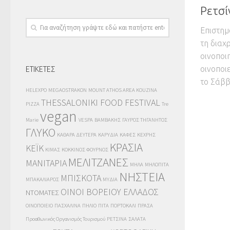
Ρετσί
Επιστημ
τη διαχ
οινοποι
οινοποιε
ΕΤΙΚΕΤΕΣ
το Σάββ
HELEXPO
MEGAOSTRAKON
MOUNT ATHOS AREA KOUZINA
THESSALONIKI FOOD FESTIVAL
PIZZA
Tre
vegan
Marie
VESPA
ΒΑΜΒΑΚΗΣ
ΓΑΥΡΟΣ ΤΗΓΑΝΗΤΟΣ
ΓΛΥΚΟ
ΚΑΘΑΡΑ ΔΕΥΤΕΡΑ
ΚΑΡΥΔΙΑ
ΚΑΦΕΣ
ΚΕΧΡΗΣ
ΚΡΑΣΙΑ
ΚΕΪΚ
ΚΙΜΑΣ
ΚΟΚΚΙΝΟΣ ΦΟΥΡΝΟΣ
ΜΕΛΙΤΖΑΝΕΣ
ΜΑΝΙΤΑΡΙΑ
ΜΗΛΑ
ΜΗΛΟΠΙΤΑ
ΝΗΣΤΕΙΑ
ΜΠΙΣΚΟΤΑ
ΜΠΑΚΑΛΙΑΡΟΣ
ΜΥΔΙΑ
ΟΙΝΟΙ ΒΟΡΕΙΟΥ ΕΛΛΑΔΟΣ
ΝΤΟΜΑΤΕΣ
ΟΙΝΟΠΟΙΕΙΟ
ΠΑΣΧΑΛΙΝΑ
ΠΗΛΙΟ
ΠΙΤΑ
ΠΟΡΤΟΚΑΛΙ
ΠΡΑΣΑ
Προαθωνικός Οργανισμός Τουρισμού
ΡΕΤΣΙΝΑ
ΣΑΛΑΤΑ