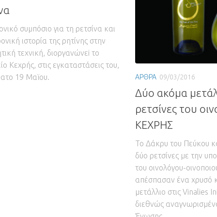
να
ονικό συμπόσιο για τη ρετσίνα και
ρονική ιστορία της ρητίνης στην
ητική τεχνική, διοργανώνεi το
ίο Κεχρής, στις εγκαταστάσεις του,
ατο 19 Μαϊου.
ΑΡΘΡΑ
09/03/2016
Δύο ακόμα μετάλλ
ρετσίνες του οιν
ΚΕΧΡΗΣ
Το Δάκρυ του Πεύκου κα
δύο ρετσίνες με την υ
του οινολόγου-οινοποιο
απέσπασαν ένα χρυσό κ
μετάλλιο στις Vinalies I
διεθνώς αναγνωρισμένο
Ένωσης...