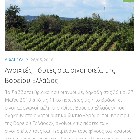
ΔΙΑΔΡΟΜΕΣ
26/05/2018
Ανοιχτές Πόρτες στα οινοποιεία της
Βορείου Ελλάδος
Το Σαββατοκύριακο που διανύουμε, δηλαδή στις 26 και 27
Μαΐου 2018 από τις 11 το πρωί έως τις 7 το βράδυ, οι
οινοπαραγωγοί-μέλη της «Οίνοι Βορείου Ελλάδος» που
ανήκουν στο οινοτουριστικό δίκτυο «Δρόμοι του Κρασιού
της Βορείου Ελλάδος», ανοίγουν τις πόρτες των
οινοποιείων τους και περιμένουν τους φίλους του κρασιού
για ξεναγήσεις, γευστικές δοκιμές και πλούσιο πρόγραμμα