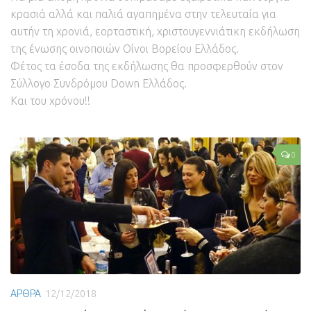
κρασιά αλλά και παλιά αγαπημένα στην τελευταία για
αυτήν τη χρονιά, εορταστική, χριστουγεννιάτικη εκδήλωση
της ένωσης οινοποιών Οίνοι Βορείου Ελλάδος.
Φέτος τα έσοδα της εκδήλωσης θα προσφερθούν στον
Σύλλογο Συνδρόμου Down Ελλάδος.
Και του χρόνου!!
0
ΑΡΘΡΑ
12/12/2018