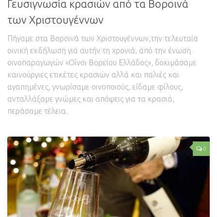
Γευσιγνωσία κρασιών από τα Βοροινά
των Χριστουγέννων
Πήγαμε στα Βοροινά των Χριστουγέννων,την τελευταία
οινική εκδήλωση για αυτήν τη χρονιά, από την ένωση
οινοπαραγωγών «Οίνοι Βορείου Ελλάδος», δοκιμάσαμε
καινούργιες ετικέτες κρασιών αλλά και παλιές και
αγαπημένες, γνωρίσαμε οινοποιούς, είδαμε φίλους,
ανταλλάξαμε γνώμες και απόψεις για τα κρασιά,
περάσαμε τέλεια.
0