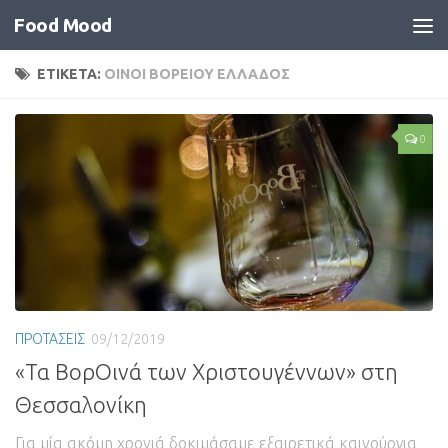
Food Mood
ΕΤΙΚΕΤΑ:
ΟΙΝΟΙ ΒΟΡΕΙΟΥ ΕΛΛΑΔΟΣ
0
ΠΡΟΤΑΣΕΙΣ
09/12/2019
«Τα ΒορΟινά των Χριστουγέννων» στη
Θεσσαλονίκη
Για μία ακόμη χρονιά δοκιμάσαμε εξαιρετικά καινούργια