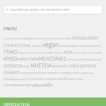
ΕΤΙΚΕΤΕΣ
THESSALONIKI
HELEXPO
MEGAOSTRAKON
MOUNT ATHOS AREA KOUZINA
PIZZA
vegan
FOOD FESTIVAL
Tre Marie
VESPA
ΒΑΜΒΑΚΗΣ
ΓΑΥΡΟΣ ΤΗΓΑΝΗΤΟΣ
ΓΛΥΚΟ
ΚΕΪΚ
ΚΑΘΑΡΑ ΔΕΥΤΕΡΑ
ΚΑΡΥΔΙΑ
ΚΑΦΕΣ
ΚΕΧΡΗΣ
ΚΙΜΑΣ
ΚΟΚΚΙΝΟΣ ΦΟΥΡΝΟΣ
ΚΡΑΣΙΑ
ΜΕΛΙΤΖΑΝΕΣ
ΜΑΝΙΤΑΡΙΑ
ΜΗΛΑ
ΜΗΛΟΠΙΤΑ
ΜΠΑΚΑΛΙΑΡΟΣ
ΝΗΣΤΕΙΑ
ΜΠΙΣΚΟΤΑ
ΟΙΝΟΙ ΒΟΡΕΙΟΥ
ΝΤΟΜΑΤΕΣ
ΜΥΔΙΑ
ΕΛΛΑΔΟΣ
ΟΙΝΟΠΟΙΕΙΟ
ΠΑΣΧΑΛΙΝΑ
ΠΗΛΙΟ
ΠΙΤΑ
ΠΟΡΤΟΚΑΛΙ
ΠΡΑΣΑ
Προαθωνικός
ΣΟΥΠΑ
Οργανισμός Τουρισμού
ΡΕΤΣΙΝΑ
ΣΑΛΑΤΑ
ΣΚΟΡΔΑΛΙΑ
ΤΑΧΙΝΙ
ΧΑΛΒΑΣ
μαρμελάδα
ΧΟΡΤΟΦΑΓΙΚΗ
ΨΑΡΙ
ΠΕΡΙΣΣΟΤΕΡΑ