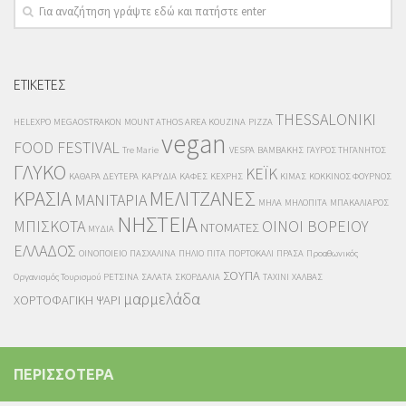
ΕΤΙΚΕΤΕΣ
THESSALONIKI
HELEXPO
MEGAOSTRAKON
MOUNT ATHOS AREA KOUZINA
PIZZA
vegan
FOOD FESTIVAL
Tre Marie
VESPA
ΒΑΜΒΑΚΗΣ
ΓΑΥΡΟΣ ΤΗΓΑΝΗΤΟΣ
ΓΛΥΚΟ
ΚΕΪΚ
ΚΑΘΑΡΑ ΔΕΥΤΕΡΑ
ΚΑΡΥΔΙΑ
ΚΑΦΕΣ
ΚΕΧΡΗΣ
ΚΙΜΑΣ
ΚΟΚΚΙΝΟΣ ΦΟΥΡΝΟΣ
ΚΡΑΣΙΑ
ΜΕΛΙΤΖΑΝΕΣ
ΜΑΝΙΤΑΡΙΑ
ΜΗΛΑ
ΜΗΛΟΠΙΤΑ
ΜΠΑΚΑΛΙΑΡΟΣ
ΝΗΣΤΕΙΑ
ΜΠΙΣΚΟΤΑ
ΟΙΝΟΙ ΒΟΡΕΙΟΥ
ΝΤΟΜΑΤΕΣ
ΜΥΔΙΑ
ΕΛΛΑΔΟΣ
ΟΙΝΟΠΟΙΕΙΟ
ΠΑΣΧΑΛΙΝΑ
ΠΗΛΙΟ
ΠΙΤΑ
ΠΟΡΤΟΚΑΛΙ
ΠΡΑΣΑ
Προαθωνικός
ΣΟΥΠΑ
Οργανισμός Τουρισμού
ΡΕΤΣΙΝΑ
ΣΑΛΑΤΑ
ΣΚΟΡΔΑΛΙΑ
ΤΑΧΙΝΙ
ΧΑΛΒΑΣ
μαρμελάδα
ΧΟΡΤΟΦΑΓΙΚΗ
ΨΑΡΙ
ΠΕΡΙΣΣΟΤΕΡΑ