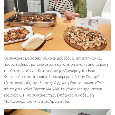
Οι συνταγές με βασικό υλικό τη μελιτζάνα , φτιάχτηκαν και
προσφέρθηκαν με πολύ μεράκι και άπειρη αγάπη από τα μέλη
της Λέσχης : Γιάννης Κατσαντώνης «Αργοφαγειο» Ελσα
Κουκουμέρια «αρτοποιεία Κουκουμέρια» Λίλιαν Σαμαρά
«Γαστρονομικές εκδηλώσεις» Αγγελική Χριστοδούλου «Τα
πάντα ρεί» Ντίνα Τέρτση ΜΑΙΑΜΙ , Ιφιγένεια Μαυροματάκη
εταιρεία CITI Τις συνταγές της μελιτζάνας συνόδεψε η
Μαλαγουζιά του Κτήματος Αρβανιτίδη.