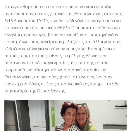
«Γιανγκίν Βαρ» που στα τουρκικά σημαίνει «έχει φωτιά»
αντηχούσε παντού στις γειτονιές της Θεσσαλονίκης, όταν στις
5/18 Αυγούστου 1917 ξεκινούσε η Μεγάλη Πυρκαγιά από ένα
φτωχικό σπίτι στη συνοικία Μεβλανέ όπου κατοικούσαν δύο
Ελληνίδες πρόσφυγες. Κάποιοι ισχυρίζονται πως τηγάνιζαν
ψάρια, άλλοι πως μαγείρευαν μελιτζάνες, και άλλοι λένε πως
«έβαζαν καζάνι» για να κάνουν μπουγάδα. Βασισμένοι σε
αυτούς τους αστικούς μύθους, τα μέλη της Λέσχης που
αποτελούνται από επαγγελματίες της εστίασης και του
τουρισμού , μοιράστηκαν συναρπαστικές ιστορίες της
Θεσσαλονίκης και δημιούργησαν πιάτα βασισμένα στην
εποχική μελιτζάνα, σε ένα γαστρονομικό εργαστήρι – ταξίδι
στην ιστορία της Θεσσαλονίκης.