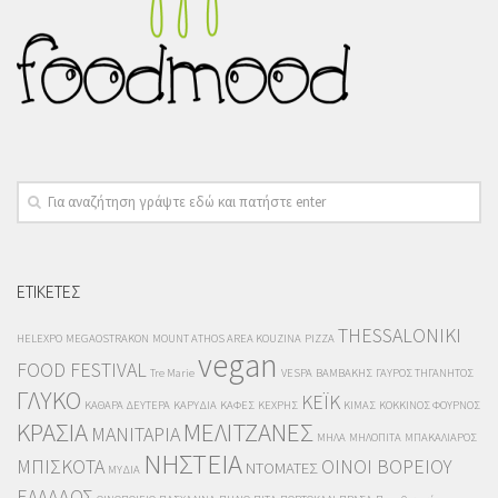
ΕΤΙΚΕΤΕΣ
THESSALONIKI
HELEXPO
MEGAOSTRAKON
MOUNT ATHOS AREA KOUZINA
PIZZA
vegan
FOOD FESTIVAL
Tre Marie
VESPA
ΒΑΜΒΑΚΗΣ
ΓΑΥΡΟΣ ΤΗΓΑΝΗΤΟΣ
ΓΛΥΚΟ
ΚΕΪΚ
ΚΑΘΑΡΑ ΔΕΥΤΕΡΑ
ΚΑΡΥΔΙΑ
ΚΑΦΕΣ
ΚΕΧΡΗΣ
ΚΙΜΑΣ
ΚΟΚΚΙΝΟΣ ΦΟΥΡΝΟΣ
ΚΡΑΣΙΑ
ΜΕΛΙΤΖΑΝΕΣ
ΜΑΝΙΤΑΡΙΑ
ΜΗΛΑ
ΜΗΛΟΠΙΤΑ
ΜΠΑΚΑΛΙΑΡΟΣ
ΝΗΣΤΕΙΑ
ΜΠΙΣΚΟΤΑ
ΟΙΝΟΙ ΒΟΡΕΙΟΥ
ΝΤΟΜΑΤΕΣ
ΜΥΔΙΑ
ΕΛΛΑΔΟΣ