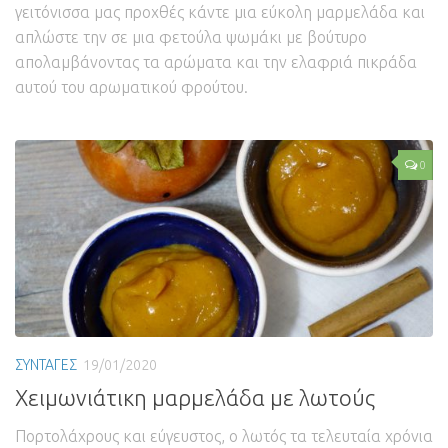
γειτόνισσα μας προχθές κάντε μια εύκολη μαρμελάδα και
απλώστε την σε μια φετούλα ψωμάκι με βούτυρο
απολαμβάνοντας τα αρώματα και την ελαφριά πικράδα
αυτού του αρωματικού φρούτου.
0
ΣΥΝΤΑΓΕΣ
19/01/2020
Χειμωνιάτικη μαρμελάδα με λωτούς
Πορτολάχρους και εύγευστος, ο λωτός τα τελευταία χρόνια