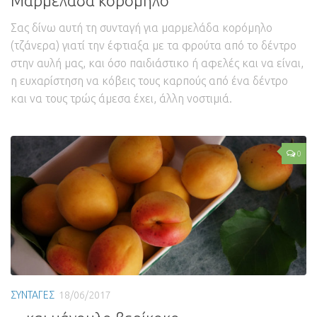
Μαρμελάδα κορόμηλο
Σας δίνω αυτή τη συνταγή για μαρμελάδα κορόμηλο
(τζάνερα) γιατί την έφτιαξα με τα φρούτα από το δέντρο
στην αυλή μας, και όσο παιδιάστικο ή αφελές και να είναι,
η ευχαρίστηση να κόβεις τους καρπούς από ένα δέντρο
και να τους τρώς άμεσα έχει, άλλη νοστιμιά.
0
ΣΥΝΤΑΓΕΣ
18/06/2017