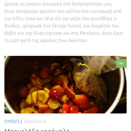
άρχισε να μπαίνει δυναμικά στο διατροφολόγιο μας.
Είναι πανάρχαιο φρούτο που μάλλον έχει καταγωγή από
την Ινδία, όπου και λένε ότι την μέρα που γεννήθηκε ο
Βούδας, φύτρωσε ένα δέντρο λωτού, και διαμέσου του
Θιβέτ και της Κίνας έφτασε και στη Μεσόγειο, όπου έγινε
το ιερό φυτό της αρχαίας άνω Αιγύπτου.
0
ΣΥΝΤΑΓΕΣ
09/06/2018