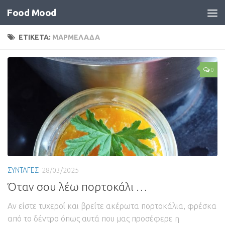
Food Mood
ΕΤΙΚΕΤΑ:
ΜΑΡΜΕΛΑΔΑ
0
ΣΥΝΤΑΓΕΣ
28/03/2025
Όταν σου λέω πορτοκάλι …
Αν είστε τυχεροί και βρείτε ακέρωτα πορτοκάλια, φρέσκα
από το δέντρο όπως αυτά που μας προσέφερε η