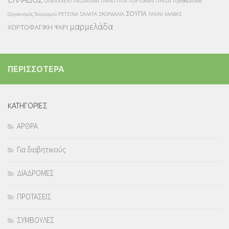
ΟΙΝΟΠΟΙΕΙΟ
ΠΑΣΧΑΛΙΝΑ
ΠΗΛΙΟ
ΠΙΤΑ
ΠΟΡΤΟΚΑΛΙ
ΠΡΑΣΑ
Προαθωνικός
ΣΟΥΠΑ
Οργανισμός Τουρισμού
ΡΕΤΣΙΝΑ
ΣΑΛΑΤΑ
ΣΚΟΡΔΑΛΙΑ
ΤΑΧΙΝΙ
ΧΑΛΒΑΣ
μαρμελάδα
ΧΟΡΤΟΦΑΓΙΚΗ
ΨΑΡΙ
ΠΕΡΙΣΣΟΤΕΡΑ
KΑΤΗΓΟΡΙΕΣ
ΑΡΘΡΑ
Για διαβητικούς
ΔΙΑΔΡΟΜΕΣ
ΠΡΟΤΑΣΕΙΣ
ΣΥΜΒΟΥΛΕΣ