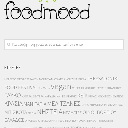
ΕΤΙΚΕΤΕΣ
THESSALONIKI
HELEXPO
MEGAOSTRAKON
MOUNT ATHOS AREA KOUZINA
PIZZA
vegan
FOOD FESTIVAL
Tre Marie
VESPA
ΒΑΜΒΑΚΗΣ
ΓΑΥΡΟΣ ΤΗΓΑΝΗΤΟΣ
ΓΛΥΚΟ
ΚΕΪΚ
ΚΑΘΑΡΑ ΔΕΥΤΕΡΑ
ΚΑΡΥΔΙΑ
ΚΑΦΕΣ
ΚΕΧΡΗΣ
ΚΙΜΑΣ
ΚΟΚΚΙΝΟΣ ΦΟΥΡΝΟΣ
ΚΡΑΣΙΑ
ΜΕΛΙΤΖΑΝΕΣ
ΜΑΝΙΤΑΡΙΑ
ΜΗΛΑ
ΜΗΛΟΠΙΤΑ
ΜΠΑΚΑΛΙΑΡΟΣ
ΝΗΣΤΕΙΑ
ΜΠΙΣΚΟΤΑ
ΟΙΝΟΙ ΒΟΡΕΙΟΥ
ΝΤΟΜΑΤΕΣ
ΜΥΔΙΑ
ΕΛΛΑΔΟΣ
ΟΙΝΟΠΟΙΕΙΟ
ΠΑΣΧΑΛΙΝΑ
ΠΗΛΙΟ
ΠΙΤΑ
ΠΟΡΤΟΚΑΛΙ
ΠΡΑΣΑ
Προαθωνικός
ΣΟΥΠΑ