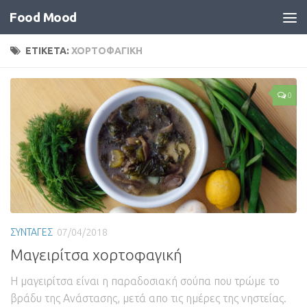
Food Mood
ΕΤΙΚΕΤΑ:
ΧΟΡΤΟΦΑΓΙΚΗ
0
ΣΥΝΤΑΓΕΣ
07/04/2018
Μαγειρίτσα χορτοφαγική
Η μαγειρίτσα είναι η παραδοσιακή σούπα που τρώμε το
βράδυ της Ανάστασης, μετά απο τις ημέρες της νηστείας.