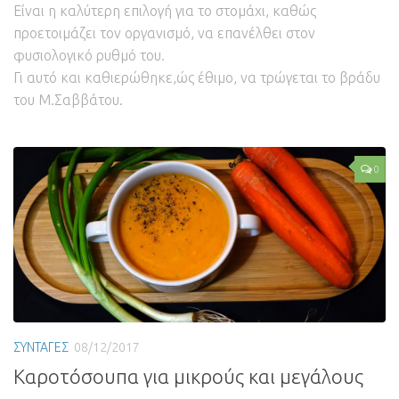
Είναι η καλύτερη επιλογή για το στομάχι, καθώς
προετοιμάζει τον οργανισμό, να επανέλθει στον
φυσιολογικό ρυθμό του.
Γι αυτό και καθιερώθηκε,ώς έθιμο, να τρώγεται το βράδυ
του Μ.Σαββάτου.
0
ΣΥΝΤΑΓΕΣ
08/12/2017
Καροτόσουπα για μικρούς και μεγάλους