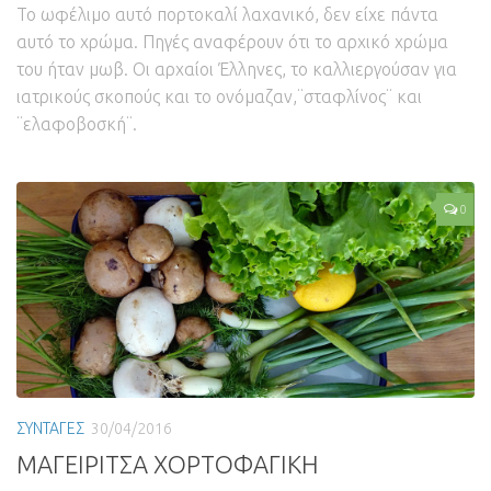
Το ωφέλιμο αυτό πορτοκαλί λαχανικό, δεν είχε πάντα
αυτό το χρώμα. Πηγές αναφέρουν ότι το αρχικό χρώμα
του ήταν μωβ. Οι αρχαίοι Έλληνες, το καλλιεργούσαν για
ιατρικούς σκοπούς και το ονόμαζαν,¨σταφλίνος¨ και
¨ελαφοβοσκή¨.
0
ΣΥΝΤΑΓΕΣ
30/04/2016
ΜΑΓΕΙΡΙΤΣΑ ΧΟΡΤΟΦΑΓΙΚΗ