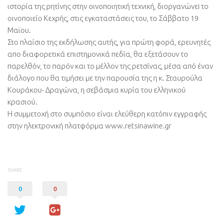
ιστορία της ρητίνης στην οινοποιητική τεχνική, διοργανώνεi το
οινοποιείο Κεχρής, στις εγκαταστάσεις του, το Σάββατο 19
Μαϊου.
Στο πλαίσιο της εκδήλωσης αυτής, για πρώτη φορά, ερευνητές
απο διαφορετικά επιστημονικά πεδία, θα εξετάσουν το
παρελθόν, το παρόν και το μέλλον της ρετσίνας, μέσα από έναν
διάλογο που θα τιμήσει με την παρουσία της η κ. Σταυρούλα
Κουράκου- Δραγώνα, η σεβάσμια κυρία του ελληνικού
κρασιού.
Η συμμετοχή στο συμπόσιο είναι ελεύθερη κατόπιν εγγραφής
στην ηλεκτρονική πλατφόρμα www.retsinawine.gr
SHARE
0
0