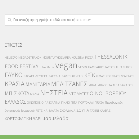
ΕΤΙΚΕΤΕΣ
THESSALONIKI
HELEXPO
MEGAOSTRAKON
MOUNT ATHOS AREA KOUZINA
PIZZA
vegan
FOOD FESTIVAL
Tre Marie
VESPA
ΒΑΜΒΑΚΗΣ
ΓΑΥΡΟΣ ΤΗΓΑΝΗΤΟΣ
ΓΛΥΚΟ
ΚΕΪΚ
ΚΑΘΑΡΑ ΔΕΥΤΕΡΑ
ΚΑΡΥΔΙΑ
ΚΑΦΕΣ
ΚΕΧΡΗΣ
ΚΙΜΑΣ
ΚΟΚΚΙΝΟΣ ΦΟΥΡΝΟΣ
ΚΡΑΣΙΑ
ΜΕΛΙΤΖΑΝΕΣ
ΜΑΝΙΤΑΡΙΑ
ΜΗΛΑ
ΜΗΛΟΠΙΤΑ
ΜΠΑΚΑΛΙΑΡΟΣ
ΝΗΣΤΕΙΑ
ΜΠΙΣΚΟΤΑ
ΟΙΝΟΙ ΒΟΡΕΙΟΥ
ΝΤΟΜΑΤΕΣ
ΜΥΔΙΑ
ΕΛΛΑΔΟΣ
ΟΙΝΟΠΟΙΕΙΟ
ΠΑΣΧΑΛΙΝΑ
ΠΗΛΙΟ
ΠΙΤΑ
ΠΟΡΤΟΚΑΛΙ
ΠΡΑΣΑ
Προαθωνικός
ΣΟΥΠΑ
Οργανισμός Τουρισμού
ΡΕΤΣΙΝΑ
ΣΑΛΑΤΑ
ΣΚΟΡΔΑΛΙΑ
ΤΑΧΙΝΙ
ΧΑΛΒΑΣ
μαρμελάδα
ΧΟΡΤΟΦΑΓΙΚΗ
ΨΑΡΙ