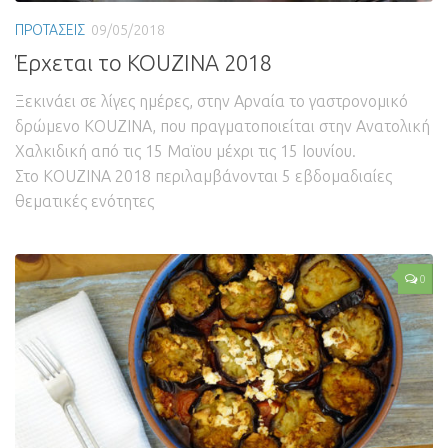
ΠΡΟΤΑΣΕΙΣ
09/05/2018
Έρχεται το KOUZINA 2018
Ξεκινάει σε λίγες ημέρες, στην Αρναία το γαστρονομικό
δρώμενο KOUZINA, που πραγματοποιείται στην Ανατολική
Χαλκιδική από τις 15 Μαϊου μέχρι τις 15 Ιουνίου.
Στο KOUZINA 2018 περιλαμβάνονται 5 εβδομαδιαίες
θεματικές ενότητες
0