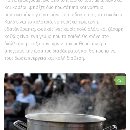
Για να ξεφύγουμε λίγο από το κλασικό τοστ με αλλαντικά
και κασέρι, φτιάξτε δύο πρωτότυπα και νόστιμα
σαντουιτσάκια για να φάνε τα παιδάκια σας, στο σχολείο.
Καλό είναι το κολατσιό, να περιέχει πρωτεϊνη,
υδατάνθρακες, φυτικές ίνες χωρίς πολύ αλάτι και ζάχαρη,
καθώς είναι ένα γεύμα που τα παιδιά θα φάνε στο
διάλλειμα μεταξύ των ωρών των μαθημάτων ή το
απόγευμα την ώρα του διαβάσματος και θα πρέπει να
τους δώσει ενέργεια και καλή διάθεση.
0