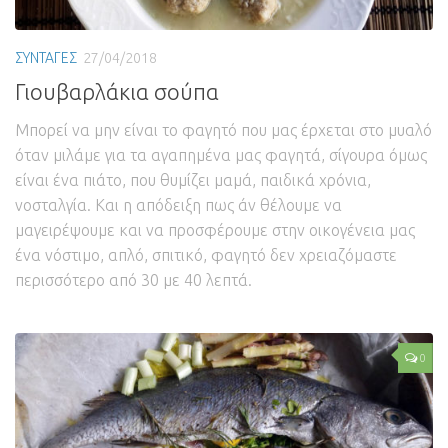
ΣΥΝΤΑΓΕΣ
27/04/2018
Γιουβαρλάκια σούπα
Μπορεί να μην είναι το φαγητό που μας έρχεται στο μυαλό
όταν μιλάμε για τα αγαπημένα μας φαγητά, σίγουρα όμως
είναι ένα πιάτο, που θυμίζει μαμά, παιδικά χρόνια,
νοσταλγία. Και η απόδειξη πως άν θέλουμε να
μαγειρέψουμε και να προσφέρουμε στην οικογένεια μας
ένα νόστιμο, απλό, σπιτικό, φαγητό δεν χρειαζόμαστε
περισσότερο από 30 με 40 λεπτά.
0