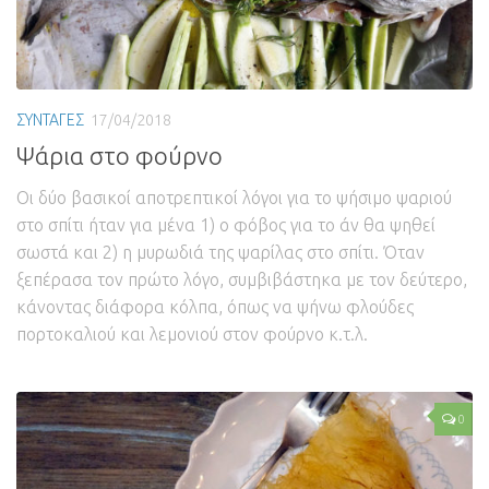
ΣΥΝΤΑΓΕΣ
17/04/2018
Ψάρια στο φούρνο
Οι δύο βασικοί αποτρεπτικοί λόγοι για το ψήσιμο ψαριού
στο σπίτι ήταν για μένα 1) ο φόβος για το άν θα ψηθεί
σωστά και 2) η μυρωδιά της ψαρίλας στο σπίτι. Όταν
ξεπέρασα τον πρώτο λόγο, συμβιβάστηκα με τον δεύτερο,
κάνοντας διάφορα κόλπα, όπως να ψήνω φλούδες
πορτοκαλιού και λεμονιού στον φούρνο κ.τ.λ.
0