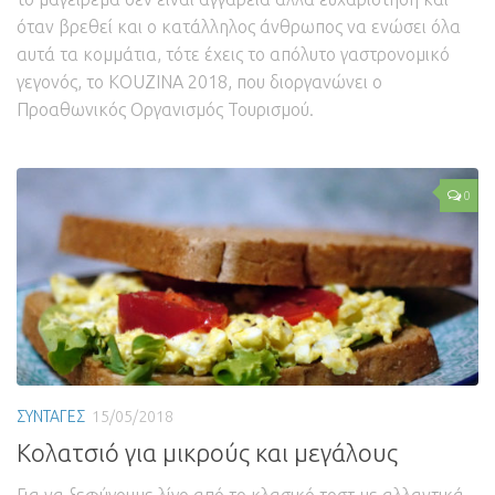
όταν βρεθεί και ο κατάλληλος άνθρωπος να ενώσει όλα
αυτά τα κομμάτια, τότε έχεις το απόλυτο γαστρονομικό
γεγονός, το KOUZINA 2018, που διοργανώνει ο
Προαθωνικός Οργανισμός Τουρισμού.
0
ΣΥΝΤΑΓΕΣ
15/05/2018
Κολατσιό για μικρούς και μεγάλους