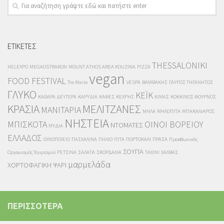
ΕΤΙΚΕΤΕΣ
THESSALONIKI
HELEXPO
MEGAOSTRAKON
MOUNT ATHOS AREA KOUZINA
PIZZA
vegan
FOOD FESTIVAL
Tre Marie
VESPA
ΒΑΜΒΑΚΗΣ
ΓΑΥΡΟΣ ΤΗΓΑΝΗΤΟΣ
ΓΛΥΚΟ
ΚΕΪΚ
ΚΑΘΑΡΑ ΔΕΥΤΕΡΑ
ΚΑΡΥΔΙΑ
ΚΑΦΕΣ
ΚΕΧΡΗΣ
ΚΙΜΑΣ
ΚΟΚΚΙΝΟΣ ΦΟΥΡΝΟΣ
ΚΡΑΣΙΑ
ΜΕΛΙΤΖΑΝΕΣ
ΜΑΝΙΤΑΡΙΑ
ΜΗΛΑ
ΜΗΛΟΠΙΤΑ
ΜΠΑΚΑΛΙΑΡΟΣ
ΝΗΣΤΕΙΑ
ΜΠΙΣΚΟΤΑ
ΟΙΝΟΙ ΒΟΡΕΙΟΥ
ΝΤΟΜΑΤΕΣ
ΜΥΔΙΑ
ΕΛΛΑΔΟΣ
ΟΙΝΟΠΟΙΕΙΟ
ΠΑΣΧΑΛΙΝΑ
ΠΗΛΙΟ
ΠΙΤΑ
ΠΟΡΤΟΚΑΛΙ
ΠΡΑΣΑ
Προαθωνικός
ΣΟΥΠΑ
Οργανισμός Τουρισμού
ΡΕΤΣΙΝΑ
ΣΑΛΑΤΑ
ΣΚΟΡΔΑΛΙΑ
ΤΑΧΙΝΙ
ΧΑΛΒΑΣ
μαρμελάδα
ΧΟΡΤΟΦΑΓΙΚΗ
ΨΑΡΙ
ΠΕΡΙΣΣΟΤΕΡΑ