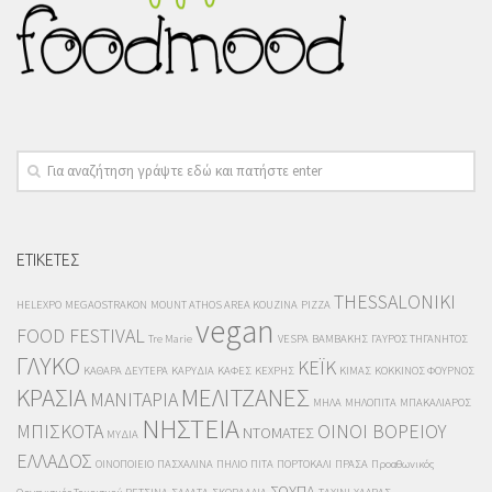
ΕΤΙΚΕΤΕΣ
THESSALONIKI
HELEXPO
MEGAOSTRAKON
MOUNT ATHOS AREA KOUZINA
PIZZA
vegan
FOOD FESTIVAL
Tre Marie
VESPA
ΒΑΜΒΑΚΗΣ
ΓΑΥΡΟΣ ΤΗΓΑΝΗΤΟΣ
ΓΛΥΚΟ
ΚΕΪΚ
ΚΑΘΑΡΑ ΔΕΥΤΕΡΑ
ΚΑΡΥΔΙΑ
ΚΑΦΕΣ
ΚΕΧΡΗΣ
ΚΙΜΑΣ
ΚΟΚΚΙΝΟΣ ΦΟΥΡΝΟΣ
ΚΡΑΣΙΑ
ΜΕΛΙΤΖΑΝΕΣ
ΜΑΝΙΤΑΡΙΑ
ΜΗΛΑ
ΜΗΛΟΠΙΤΑ
ΜΠΑΚΑΛΙΑΡΟΣ
ΝΗΣΤΕΙΑ
ΜΠΙΣΚΟΤΑ
ΟΙΝΟΙ ΒΟΡΕΙΟΥ
ΝΤΟΜΑΤΕΣ
ΜΥΔΙΑ
ΕΛΛΑΔΟΣ
ΟΙΝΟΠΟΙΕΙΟ
ΠΑΣΧΑΛΙΝΑ
ΠΗΛΙΟ
ΠΙΤΑ
ΠΟΡΤΟΚΑΛΙ
ΠΡΑΣΑ
Προαθωνικός
ΣΟΥΠΑ