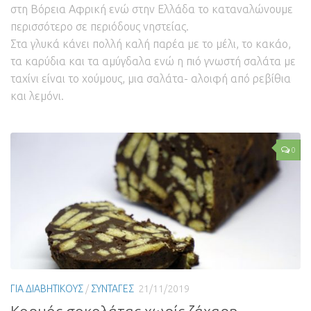
στη Βόρεια Αφρική ενώ στην Ελλάδα το καταναλώνουμε
περισσότερο σε περιόδους νηστείας.
Στα γλυκά κάνει πολλή καλή παρέα με το μέλι, το κακάο,
τα καρύδια και τα αμύγδαλα ενώ η πιό γνωστή σαλάτα με
ταχίνι είναι το χούμους, μια σαλάτα- αλοιφή από ρεβίθια
και λεμόνι.
0
ΓΙΑ ΔΙΑΒΗΤΙΚΟΥΣ
/
ΣΥΝΤΑΓΕΣ
21/11/2019