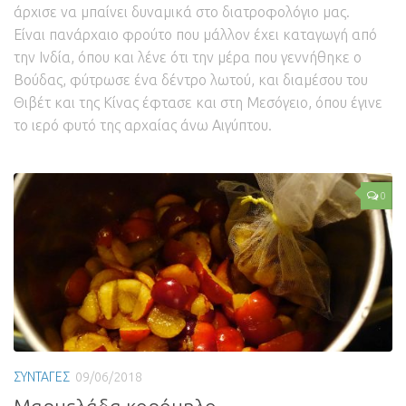
άρχισε να μπαίνει δυναμικά στο διατροφολόγιο μας.
Είναι πανάρχαιο φρούτο που μάλλον έχει καταγωγή από
την Ινδία, όπου και λένε ότι την μέρα που γεννήθηκε ο
Βούδας, φύτρωσε ένα δέντρο λωτού, και διαμέσου του
Θιβέτ και της Κίνας έφτασε και στη Μεσόγειο, όπου έγινε
το ιερό φυτό της αρχαίας άνω Αιγύπτου.
0
ΣΥΝΤΑΓΕΣ
09/06/2018