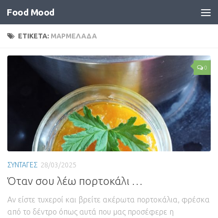
Food Mood
ΕΤΙΚΕΤΑ:
ΜΑΡΜΕΛΑΔΑ
0
ΣΥΝΤΑΓΕΣ
28/03/2025
Όταν σου λέω πορτοκάλι …
Αν είστε τυχεροί και βρείτε ακέρωτα πορτοκάλια, φρέσκα
από το δέντρο όπως αυτά που μας προσέφερε η