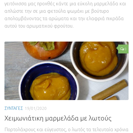
γειτόνισσα μας προχθές κάντε μια εύκολη μαρμελάδα και
απλώστε την σε μια φετούλα ψωμάκι με βούτυρο
απολαμβάνοντας τα αρώματα και την ελαφριά πικράδα
αυτού του αρωματικού φρούτου.
0
ΣΥΝΤΑΓΕΣ
19/01/2020
Χειμωνιάτικη μαρμελάδα με λωτούς
Πορτολάχρους και εύγευστος, ο λωτός τα τελευταία χρόνια