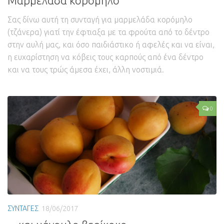
Μαρμελάδα κορόμηλο
Σας δίνω αυτή τη συνταγή για μαρμελάδα κορόμηλο
(τζάνερα) γιατί την έφτιαξα με τα φρούτα από το δέντρο
στην αυλή μας, και όσο παιδιάστικο ή αφελές και να είναι,
η ευχαρίστηση να κόβεις τους καρπούς από ένα δέντρο
και να τους τρώς άμεσα έχει, άλλη νοστιμιά.
0
ΣΥΝΤΑΓΕΣ
18/06/2017