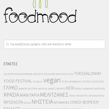
ΕΤΙΚΕΤΕΣ
THESSALONIKI
HELEXPO
MEGAOSTRAKON
MOUNT ATHOS AREA KOUZINA
PIZZA
vegan
FOOD FESTIVAL
Tre Marie
VESPA
ΒΑΜΒΑΚΗΣ
ΓΑΥΡΟΣ ΤΗΓΑΝΗΤΟΣ
ΓΛΥΚΟ
ΚΕΪΚ
ΚΑΘΑΡΑ ΔΕΥΤΕΡΑ
ΚΑΡΥΔΙΑ
ΚΑΦΕΣ
ΚΕΧΡΗΣ
ΚΙΜΑΣ
ΚΟΚΚΙΝΟΣ ΦΟΥΡΝΟΣ
ΚΡΑΣΙΑ
ΜΕΛΙΤΖΑΝΕΣ
ΜΑΝΙΤΑΡΙΑ
ΜΗΛΑ
ΜΗΛΟΠΙΤΑ
ΜΠΑΚΑΛΙΑΡΟΣ
ΝΗΣΤΕΙΑ
ΜΠΙΣΚΟΤΑ
ΟΙΝΟΙ ΒΟΡΕΙΟΥ
ΝΤΟΜΑΤΕΣ
ΜΥΔΙΑ
ΕΛΛΑΔΟΣ