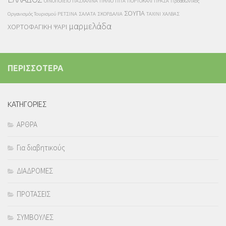
ΟΙΝΟΠΟΙΕΙΟ
ΠΑΣΧΑΛΙΝΑ
ΠΗΛΙΟ
ΠΙΤΑ
ΠΟΡΤΟΚΑΛΙ
ΠΡΑΣΑ
Προαθωνικός
ΣΟΥΠΑ
Οργανισμός Τουρισμού
ΡΕΤΣΙΝΑ
ΣΑΛΑΤΑ
ΣΚΟΡΔΑΛΙΑ
ΤΑΧΙΝΙ
ΧΑΛΒΑΣ
μαρμελάδα
ΧΟΡΤΟΦΑΓΙΚΗ
ΨΑΡΙ
ΠΕΡΙΣΣΟΤΕΡΑ
KΑΤΗΓΟΡΙΕΣ
ΑΡΘΡΑ
Για διαβητικούς
ΔΙΑΔΡΟΜΕΣ
ΠΡΟΤΑΣΕΙΣ
ΣΥΜΒΟΥΛΕΣ