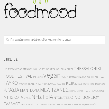
ΕΤΙΚΕΤΕΣ
THESSALONIKI
HELEXPO
MEGAOSTRAKON
MOUNT ATHOS AREA KOUZINA
PIZZA
vegan
FOOD FESTIVAL
Tre Marie
VESPA
ΒΑΜΒΑΚΗΣ
ΓΑΥΡΟΣ ΤΗΓΑΝΗΤΟΣ
ΓΛΥΚΟ
ΚΕΪΚ
ΚΑΘΑΡΑ ΔΕΥΤΕΡΑ
ΚΑΡΥΔΙΑ
ΚΑΦΕΣ
ΚΕΧΡΗΣ
ΚΙΜΑΣ
ΚΟΚΚΙΝΟΣ ΦΟΥΡΝΟΣ
ΚΡΑΣΙΑ
ΜΕΛΙΤΖΑΝΕΣ
ΜΑΝΙΤΑΡΙΑ
ΜΗΛΑ
ΜΗΛΟΠΙΤΑ
ΜΠΑΚΑΛΙΑΡΟΣ
ΝΗΣΤΕΙΑ
ΜΠΙΣΚΟΤΑ
ΟΙΝΟΙ ΒΟΡΕΙΟΥ
ΝΤΟΜΑΤΕΣ
ΜΥΔΙΑ
ΕΛΛΑΔΟΣ
ΟΙΝΟΠΟΙΕΙΟ
ΠΑΣΧΑΛΙΝΑ
ΠΗΛΙΟ
ΠΙΤΑ
ΠΟΡΤΟΚΑΛΙ
ΠΡΑΣΑ
Προαθωνικός