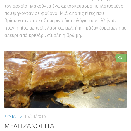
τον αρχαίο πλακούντα ένα αρτοσκεύασμα πεπλατυσμένο
που ψήνονταν σε φούρνο. Μιά από τις πίτες που
βρίσκονταν στο καθημερινό διαιτολόγιο των Ελλήνων
ήταν η πίτα με τυρί , λάδι και μέλι ή η » μάζα» ζυμωμένη με
αλεύρι από κριθάρι, σίκαλη ή βρώμη.
0
ΣΥΝΤΑΓΕΣ
15/04/2016
ΜΕΛΙΤΖΑΝΟΠΙΤΑ