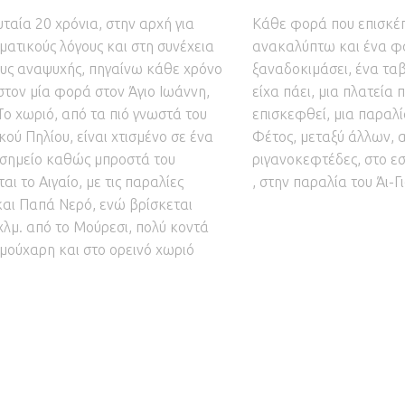
υταία 20 χρόνια, στην αρχή για
Κάθε φορά που επισκέπ
ματικούς λόγους και στη συνέχεια
ανακαλύπτω και ένα φα
ους αναψυχής, πηγαίνω κάθε χρόνο
ξαναδοκιμάσει, ένα τα
στον μία φορά στον Άγιο Ιωάννη,
είχα πάει, μια πλατεία 
Το χωριό, από τα πιό γνωστά του
επισκεφθεί, μια παραλί
κού Πηλίου, είναι χτισμένο σε ένα
Φέτος, μεταξύ άλλων, 
 σημείο καθώς μπροστά του
ριγανοκεφτέδες, στο ε
ι το Αιγαίο, με τις παραλίες
, στην παραλία του Άι-Γ
αι Παπά Νερό, ενώ βρίσκεται
 χλμ. από το Μούρεσι, πολύ κοντά
μούχαρη και στο ορεινό χωριό