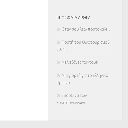
ΠΡΟΣΦΑΤΑ ΑΡΘΡΑ
Όταν σου λέω πορτοκάλι …
Γιορτή του Οινοτουρισμού
2024
Μελιτζάνες παντού!!
Μια γιορτή για το Ελληνικό
Πρωινό
«ΒορΟινά των
Χριστουγέννων»