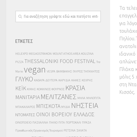
Τα τελε
επαγγελ
για λόγ
τουλάχι
Πηλίου.
ΕΤΙΚΕΤΕΣ
ανατολι
ιδανικό
HELEXPO
MEGAOSTRAKON
MOUNT ATHOS AREA KOUZINA
THESSALONIKI FOOD FESTIVAL
απλώνετα
PIZZA
Tre
vegan
Πλάκα κ
Marie
VESPA
ΒΑΜΒΑΚΗΣ
ΓΑΥΡΟΣ ΤΗΓΑΝΗΤΟΣ
μόλις 5
ΓΛΥΚΟ
ΚΑΘΑΡΑ ΔΕΥΤΕΡΑ
ΚΑΡΥΔΙΑ
ΚΑΦΕΣ
ΚΕΧΡΗΣ
στη Ντα
ΚΡΑΣΙΑ
ΚΕΪΚ
ΚΙΜΑΣ
ΚΟΚΚΙΝΟΣ ΦΟΥΡΝΟΣ
Κισσός.
ΜΕΛΙΤΖΑΝΕΣ
ΜΑΝΙΤΑΡΙΑ
ΜΗΛΑ
ΜΗΛΟΠΙΤΑ
ΝΗΣΤΕΙΑ
ΜΠΙΣΚΟΤΑ
ΜΠΑΚΑΛΙΑΡΟΣ
ΜΥΔΙΑ
ΟΙΝΟΙ ΒΟΡΕΙΟΥ ΕΛΛΑΔΟΣ
ΝΤΟΜΑΤΕΣ
ΟΙΝΟΠΟΙΕΙΟ
ΠΑΣΧΑΛΙΝΑ
ΠΗΛΙΟ
ΠΙΤΑ
ΠΟΡΤΟΚΑΛΙ
ΠΡΑΣΑ
Προαθωνικός Οργανισμός Τουρισμού
ΡΕΤΣΙΝΑ
ΣΑΛΑΤΑ