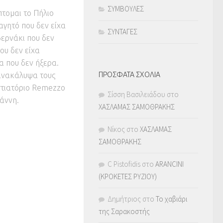
ΣΥΜΒΟΥΛΕΣ
τομαι το Πήλιο
γητό που δεν είχα
ΣΥΝΤΑΓΕΣ
βερνάκι που δεν
που δεν είχα
α που δεν ήξερα.
ανακάλυψα τους
ΠΡΟΣΦΑΤΑ ΣΧΟΛΙΑ
στιατόριο Remezzo
Σίσση Βασιλειάδου
στο
ιάννη.
ΧΑΣΛΑΜΑΣ ΣΑΜΟΘΡΑΚΗΣ
Νίκος
στο
ΧΑΣΛΑΜΑΣ
ΣΑΜΟΘΡΑΚΗΣ
C Pistofidis
στο
ARANCINI
(ΚΡΟΚΕΤΕΣ ΡΥΖΙΟΥ)
Δημήτριος
στο
Το χαβιάρι
της Σαρακοστής