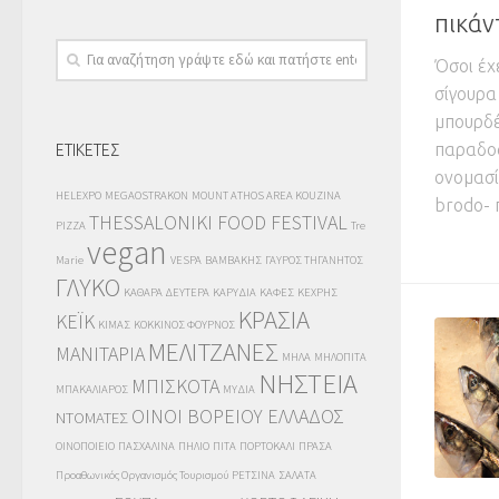
πικάν
Όσοι έχ
σίγουρα
μπουρδέ
παραδοσ
ΕΤΙΚΕΤΕΣ
ονομασί
HELEXPO
MEGAOSTRAKON
MOUNT ATHOS AREA KOUZINA
brodo- 
THESSALONIKI FOOD FESTIVAL
PIZZA
Tre
vegan
Marie
VESPA
ΒΑΜΒΑΚΗΣ
ΓΑΥΡΟΣ ΤΗΓΑΝΗΤΟΣ
ΓΛΥΚΟ
ΚΑΘΑΡΑ ΔΕΥΤΕΡΑ
ΚΑΡΥΔΙΑ
ΚΑΦΕΣ
ΚΕΧΡΗΣ
ΚΡΑΣΙΑ
ΚΕΪΚ
ΚΙΜΑΣ
ΚΟΚΚΙΝΟΣ ΦΟΥΡΝΟΣ
ΜΕΛΙΤΖΑΝΕΣ
ΜΑΝΙΤΑΡΙΑ
ΜΗΛΑ
ΜΗΛΟΠΙΤΑ
ΝΗΣΤΕΙΑ
ΜΠΙΣΚΟΤΑ
ΜΠΑΚΑΛΙΑΡΟΣ
ΜΥΔΙΑ
ΟΙΝΟΙ ΒΟΡΕΙΟΥ ΕΛΛΑΔΟΣ
ΝΤΟΜΑΤΕΣ
ΟΙΝΟΠΟΙΕΙΟ
ΠΑΣΧΑΛΙΝΑ
ΠΗΛΙΟ
ΠΙΤΑ
ΠΟΡΤΟΚΑΛΙ
ΠΡΑΣΑ
Προαθωνικός Οργανισμός Τουρισμού
ΡΕΤΣΙΝΑ
ΣΑΛΑΤΑ