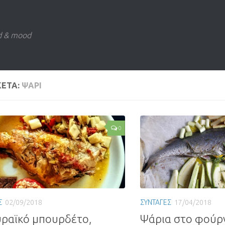
d & mood
ΚΕΤΑ:
ΨΑΡΙ
0
Σ
02/09/2018
ΣΥΝΤΑΓΕΣ
17/04/2018
ραϊκό μπουρδέτο,
Ψάρια στο φούρ