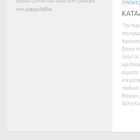
ΣΟΥΠΑ
ΧΟΡΤΟΦΑΓΙΚΗ
ΣΚΟΡΔΑΛΙΑ
ΤΑΧΙΝΙ
ΧΑΛΒΑΣ
ΣΥΝΤΑΓΕ
μαρμελάδα
ΨΑΡΙ
ΚΑΤΑ
Την Κυρ
πανηγυρ
Ιερουσα
βάγια τ
ήταν το
χριστια
είμαστε
επιτρέπ
παιδικό
Βαγιών,
άλλη Κυ