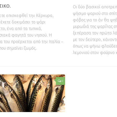
τικο.
Οι δύο βασικοί αποτρεπτ
ψήσιμο ψαριού στο σπίτι
ετε επισκεφθεί την Κέρκυρα,
φόβος για το άν θα ψηθ
 έχετε δοκιμάσει το ψάρι
μυρωδιά της ψαρίλας στ
το, ένα από τα τυπικά,
ξεπέρασα τον πρώτο λ
ιακά φαγητά του νησιού. Η
με τον δεύτερο, κάνον
α του προέρχεται από την Ιταλία –
όπως να ψήνω φλούδες
που σημαίνει ζωμός.
λεμονιού στον φούρνο κ
0