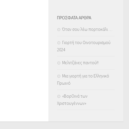
ΠΡΟΣΦΑΤΑ ΑΡΘΡΑ
Όταν σου λέω πορτοκάλι …
Γιορτή του Οινοτουρισμού
2024
Μελιτζάνες παντού!!
Μια γιορτή για το Ελληνικό
Πρωινό
«ΒορΟινά των
Χριστουγέννων»