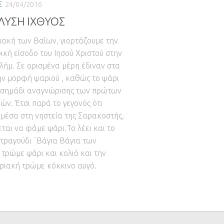
Σ
24/04/2016
ΛΥΣΗ ΙΧΘΥΟΣ
ιακή των Βαΐων, γιορτάζουμε την
ική είσοδο του Ιησού Χριστού στην
λήμ. Σε ορισμένα μέρη έδιναν στα
ην μορφή ψαριού , καθώς το ψάρι
 σημάδι αναγνώρισης των πρώτων
νών. Έτσι παρά το γεγονός ότι
 μέσα στη νηστεία της Σαρακοστής,
εται να φάμε ψάρι.Το λέει και το
 τραγούδι ¨Βάγια Βάγια των
 τρώμε ψάρι και κολιό και την
ριακή τρώμε κόκκινο αυγό.