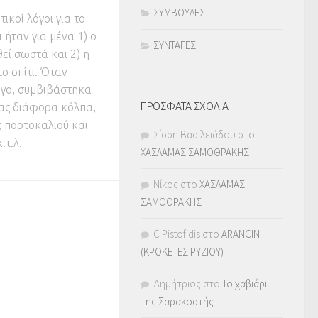
ΣΥΜΒΟΥΛΕΣ
ικοί λόγοι για το
 ήταν για μένα 1) ο
ΣΥΝΤΑΓΕΣ
εί σωστά και 2) η
ο σπίτι. Όταν
όγο, συμβιβάστηκα
τας διάφορα κόλπα,
ΠΡΟΣΦΑΤΑ ΣΧΟΛΙΑ
 πορτοκαλιού και
Σίσση Βασιλειάδου
στο
.τ.λ.
ΧΑΣΛΑΜΑΣ ΣΑΜΟΘΡΑΚΗΣ
Νίκος
στο
ΧΑΣΛΑΜΑΣ
ΣΑΜΟΘΡΑΚΗΣ
C Pistofidis
στο
ARANCINI
(ΚΡΟΚΕΤΕΣ ΡΥΖΙΟΥ)
Δημήτριος
στο
Το χαβιάρι
της Σαρακοστής