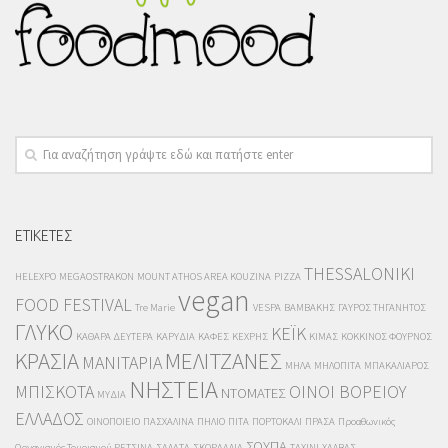
ΕΤΙΚΕΤΕΣ
THESSALONIKI
HELEXPO
MEGAOSTRAKON
MOUNT ATHOS AREA KOUZINA
PIZZA
vegan
FOOD FESTIVAL
Tre Marie
VESPA
ΒΑΜΒΑΚΗΣ
ΓΑΥΡΟΣ ΤΗΓΑΝΗΤΟΣ
ΓΛΥΚΟ
ΚΕΪΚ
ΚΑΘΑΡΑ ΔΕΥΤΕΡΑ
ΚΑΡΥΔΙΑ
ΚΑΦΕΣ
ΚΕΧΡΗΣ
ΚΙΜΑΣ
ΚΟΚΚΙΝΟΣ ΦΟΥΡΝΟΣ
ΚΡΑΣΙΑ
ΜΕΛΙΤΖΑΝΕΣ
ΜΑΝΙΤΑΡΙΑ
ΜΗΛΑ
ΜΗΛΟΠΙΤΑ
ΜΠΑΚΑΛΙΑΡΟΣ
ΝΗΣΤΕΙΑ
ΜΠΙΣΚΟΤΑ
ΟΙΝΟΙ ΒΟΡΕΙΟΥ
ΝΤΟΜΑΤΕΣ
ΜΥΔΙΑ
ΕΛΛΑΔΟΣ
ΟΙΝΟΠΟΙΕΙΟ
ΠΑΣΧΑΛΙΝΑ
ΠΗΛΙΟ
ΠΙΤΑ
ΠΟΡΤΟΚΑΛΙ
ΠΡΑΣΑ
Προαθωνικός
ΣΟΥΠΑ
Οργανισμός Τουρισμού
ΡΕΤΣΙΝΑ
ΣΑΛΑΤΑ
ΣΚΟΡΔΑΛΙΑ
ΤΑΧΙΝΙ
ΧΑΛΒΑΣ