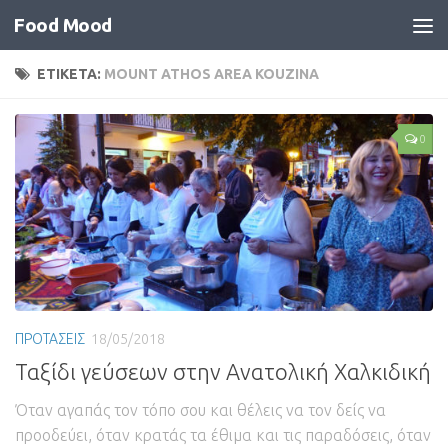
Food Mood
ΕΤΙΚΕΤΑ:
MOUNT ATHOS AREA KOUZINA
0
ΠΡΟΤΑΣΕΙΣ
18/05/2018
Ταξίδι γεύσεων στην Ανατολική Χαλκιδική
Όταν αγαπάς τον τόπο σου και θέλεις να τον δείς να
προοδεύει, όταν κρατάς τα έθιμα και τις παραδόσεις, όταν