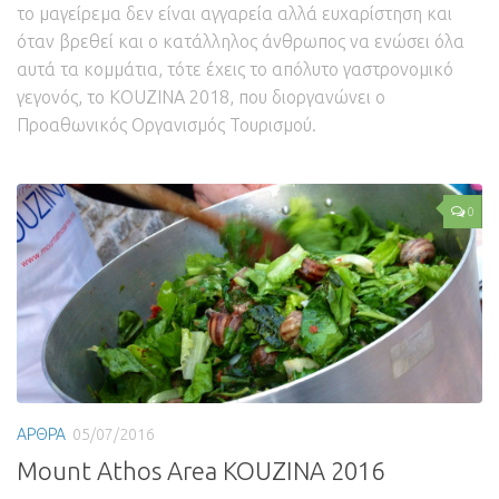
το μαγείρεμα δεν είναι αγγαρεία αλλά ευχαρίστηση και
όταν βρεθεί και ο κατάλληλος άνθρωπος να ενώσει όλα
αυτά τα κομμάτια, τότε έχεις το απόλυτο γαστρονομικό
γεγονός, το KOUZINA 2018, που διοργανώνει ο
Προαθωνικός Οργανισμός Τουρισμού.
0
ΑΡΘΡΑ
05/07/2016
Mount Athos Area KOUZINA 2016