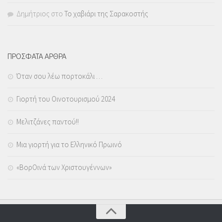
Δημήτριος
στο
Το χαβιάρι της Σαρακοστής
ΠΡΟΣΦΑΤΑ ΑΡΘΡΑ
Όταν σου λέω πορτοκάλι …
Γιορτή του Οινοτουρισμού 2024
Μελιτζάνες παντού!!
Μια γιορτή για το Ελληνικό Πρωινό
«ΒορΟινά των Χριστουγέννων»