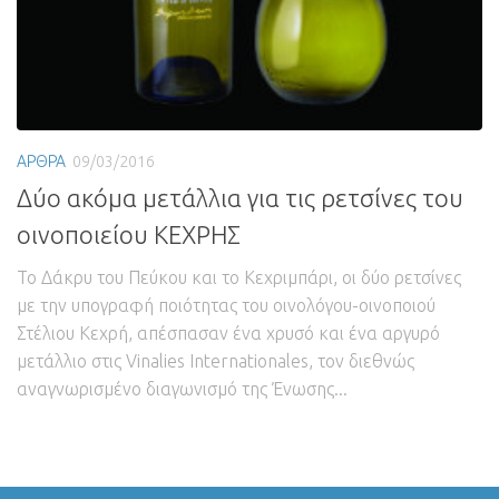
ΑΡΘΡΑ
09/03/2016
Δύο ακόμα μετάλλια για τις ρετσίνες του
οινοποιείου ΚΕΧΡΗΣ
Το Δάκρυ του Πεύκου και το Κεχριμπάρι, οι δύο ρετσίνες
με την υπογραφή ποιότητας του οινολόγου-οινοποιού
Στέλιου Κεχρή, απέσπασαν ένα χρυσό και ένα αργυρό
μετάλλιο στις Vinalies Internationales, τον διεθνώς
αναγνωρισμένο διαγωνισμό της Ένωσης...