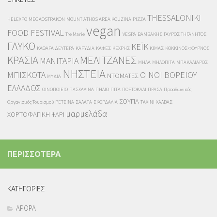
THESSALONIKI
HELEXPO
MEGAOSTRAKON
MOUNT ATHOS AREA KOUZINA
PIZZA
vegan
FOOD FESTIVAL
Tre Marie
VESPA
ΒΑΜΒΑΚΗΣ
ΓΑΥΡΟΣ ΤΗΓΑΝΗΤΟΣ
ΓΛΥΚΟ
ΚΕΪΚ
ΚΑΘΑΡΑ ΔΕΥΤΕΡΑ
ΚΑΡΥΔΙΑ
ΚΑΦΕΣ
ΚΕΧΡΗΣ
ΚΙΜΑΣ
ΚΟΚΚΙΝΟΣ ΦΟΥΡΝΟΣ
ΚΡΑΣΙΑ
ΜΕΛΙΤΖΑΝΕΣ
ΜΑΝΙΤΑΡΙΑ
ΜΗΛΑ
ΜΗΛΟΠΙΤΑ
ΜΠΑΚΑΛΙΑΡΟΣ
ΝΗΣΤΕΙΑ
ΜΠΙΣΚΟΤΑ
ΟΙΝΟΙ ΒΟΡΕΙΟΥ
ΝΤΟΜΑΤΕΣ
ΜΥΔΙΑ
ΕΛΛΑΔΟΣ
ΟΙΝΟΠΟΙΕΙΟ
ΠΑΣΧΑΛΙΝΑ
ΠΗΛΙΟ
ΠΙΤΑ
ΠΟΡΤΟΚΑΛΙ
ΠΡΑΣΑ
Προαθωνικός
ΣΟΥΠΑ
Οργανισμός Τουρισμού
ΡΕΤΣΙΝΑ
ΣΑΛΑΤΑ
ΣΚΟΡΔΑΛΙΑ
ΤΑΧΙΝΙ
ΧΑΛΒΑΣ
μαρμελάδα
ΧΟΡΤΟΦΑΓΙΚΗ
ΨΑΡΙ
ΠΕΡΙΣΣΟΤΕΡΑ
KΑΤΗΓΟΡΙΕΣ
ΑΡΘΡΑ