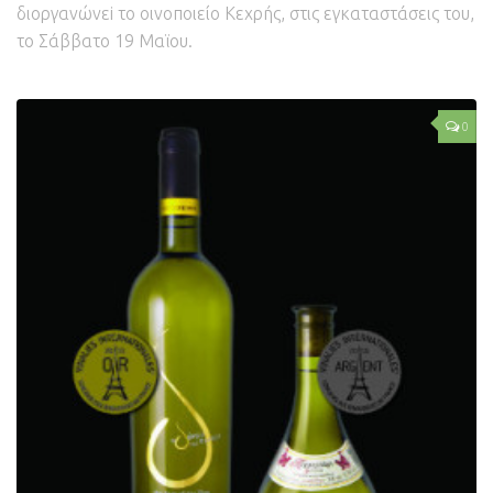
διοργανώνεi το οινοποιείο Κεχρής, στις εγκαταστάσεις του,
το Σάββατο 19 Μαϊου.
0