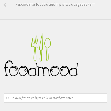
Χειροποίητα Τουρσιά από την εταιρία Lagadas Farm