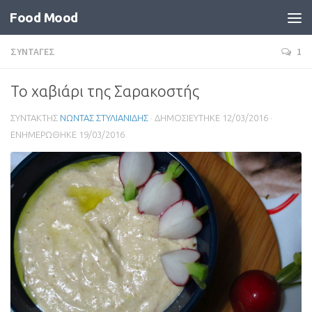
Food Mood
ΣΥΝΤΑΓΕΣ
1
Το χαβιάρι της Σαρακοστής
ΣΥΝΤΑΚΤΗΣ
ΝΩΝΤΑΣ ΣΤΥΛΙΑΝΙΔΗΣ
· ΔΗΜΟΣΙΕΥΤΗΚΕ
12/03/2016
·
ΕΝΗΜΕΡΩΘΗΚΕ
19/03/2016