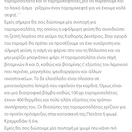
ταραμοσαλάτα και οι ταραμοκεφτέδες,για να θυμηθούμε και
το λαικό άσμα ¨ρίξεμου έναν ταραμοκεφτέ για να έχουμε καλό
σεφτέ.΄΄
Εμείς σήμερα θα σας δώσουμε μία συνταγή για
ταραμοσαλάτα, της οποίας η υφάλμυρη γεύση θα συνοδεύσει
τη ζεστή λαγάνα στο γεύμα της Καθαρής Δευτέρας. Στην αγορά
του ταραμά θα πρέπει να προσέξουμε να έχει ευχάριστη και
αλμυρή γεύση, η οσμή να φέρνει στο νου τη θάλασσα και να
μην μυρίζει μπαγιάτικο ψάρι. Η ταραμοσαλάτα είναι πηγή
βιταμινών Α και D, καθώς και βιταμίνης C εξαιτίας του λεμονιού
που περιέχει, μαγνησίου, ψευδαργύρου και άλλων
ιχνοστοιχείων. Το δε ελαιόλαδο είναι πλούσιο σε
μονοακόρεστα λιπαρά που οφελούν την καρδιά. Όμως είναι
και μια διατροφική βόμβα καθώς 100 γρ.ταραμοσαλάτας
έχουν 400 θερμίδες και πολύ αλάτι εξαιτίας του τρόπου
συντήρησης του. Οι θιασώτες της ταραμοσαλάτας ερίζουν για
το προίόν πρόσμειξης στην κατασκευή της.Πατάτα ή ψωμί.
Κρεμμυδάκι ή όχι.
Εμείς θα σας δώσουμε μία συνταγή με ψωμί που κάνει πιό