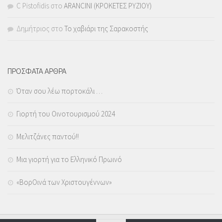
C Pistofidis
στο
ARANCINI (ΚΡΟΚΕΤΕΣ ΡΥΖΙΟΥ)
Δημήτριος
στο
Το χαβιάρι της Σαρακοστής
ΠΡΟΣΦΑΤΑ ΑΡΘΡΑ
Όταν σου λέω πορτοκάλι …
Γιορτή του Οινοτουρισμού 2024
Μελιτζάνες παντού!!
Μια γιορτή για το Ελληνικό Πρωινό
«ΒορΟινά των Χριστουγέννων»