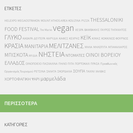
ΕΤΙΚΕΤΕΣ
THESSALONIKI
HELEXPO
MEGAOSTRAKON
MOUNT ATHOS AREA KOUZINA
PIZZA
vegan
FOOD FESTIVAL
Tre Marie
VESPA
ΒΑΜΒΑΚΗΣ
ΓΑΥΡΟΣ ΤΗΓΑΝΗΤΟΣ
ΓΛΥΚΟ
ΚΕΪΚ
ΚΑΘΑΡΑ ΔΕΥΤΕΡΑ
ΚΑΡΥΔΙΑ
ΚΑΦΕΣ
ΚΕΧΡΗΣ
ΚΙΜΑΣ
ΚΟΚΚΙΝΟΣ ΦΟΥΡΝΟΣ
ΚΡΑΣΙΑ
ΜΕΛΙΤΖΑΝΕΣ
ΜΑΝΙΤΑΡΙΑ
ΜΗΛΑ
ΜΗΛΟΠΙΤΑ
ΜΠΑΚΑΛΙΑΡΟΣ
ΝΗΣΤΕΙΑ
ΜΠΙΣΚΟΤΑ
ΟΙΝΟΙ ΒΟΡΕΙΟΥ
ΝΤΟΜΑΤΕΣ
ΜΥΔΙΑ
ΕΛΛΑΔΟΣ
ΟΙΝΟΠΟΙΕΙΟ
ΠΑΣΧΑΛΙΝΑ
ΠΗΛΙΟ
ΠΙΤΑ
ΠΟΡΤΟΚΑΛΙ
ΠΡΑΣΑ
Προαθωνικός
ΣΟΥΠΑ
Οργανισμός Τουρισμού
ΡΕΤΣΙΝΑ
ΣΑΛΑΤΑ
ΣΚΟΡΔΑΛΙΑ
ΤΑΧΙΝΙ
ΧΑΛΒΑΣ
μαρμελάδα
ΧΟΡΤΟΦΑΓΙΚΗ
ΨΑΡΙ
ΠΕΡΙΣΣΟΤΕΡΑ
KΑΤΗΓΟΡΙΕΣ