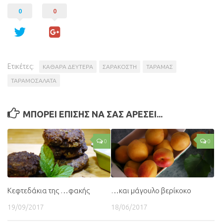
0
0
Ετικέτες:
ΚΑΘΑΡΑ ΔΕΥΤΕΡΑ
ΣΑΡΑΚΟΣΤΗ
ΤΑΡΑΜΑΣ
ΤΑΡΑΜΟΣΑΛΑΤΑ
ΜΠΟΡΕΙ ΕΠΙΣΗΣ ΝΑ ΣΑΣ ΑΡΕΣΕΙ...
0
0
Κεφτεδάκια της …φακής
…και μάγουλο βερίκοκο
19/09/2017
18/06/2017