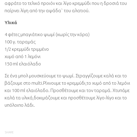
αφράτο το τελικό προιόν και λίγο κρεμμύδι που η δροσιά του
παίρνει λίγη από την αψάδα` του αλατιού.
Υλικά
4 φέτες μπαγιάτικο ψωμί (χωρίς την κόρα)
100 γ. ταραμάς
1/2 κρεμμύδι τριμμένο
χυμό από 1 λεμόνι
150 ml ελαιόλαδο
Σε ένα μπολ μουσκεύουμε το ψωμί. Στραγγίζουμε καλά και το
βάζουμε στο multi.Ρίχνουμε το κρεμμύδι,το χυμό από το λεμόνι
και 100 ml ελαιόλαδο. Προσθέτουμε και τον ταραμά. Χτυπάμε
καλά τα υλικά,δοκιμάζουμε και προσθέτουμε λίγο-λίγο και το
υπόλοιπο λάδι.
SHARE