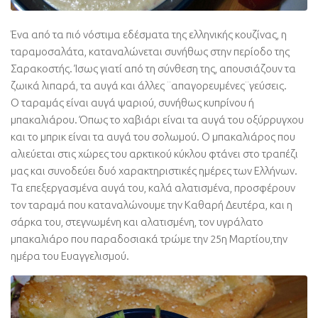
Ένα από τα πιό νόστιμα εδέσματα της ελληνικής κουζίνας, η
ταραμοσαλάτα, καταναλώνεται συνήθως στην περίοδο της
Σαρακοστής. Ίσως γιατί από τη σύνθεση της, απουσιάζουν τα
ζωικά λιπαρά, τα αυγά και άλλες ¨απαγορευμένες¨γεύσεις.
Ο ταραμάς είναι αυγά ψαριού, συνήθως κυπρίνου ή
μπακαλιάρου. Όπως το χαβιάρι είναι τα αυγά του οξύρρυγχου
και το μπρικ είναι τα αυγά του σολωμού. Ο μπακαλιάρος που
αλιεύεται στις χώρες του αρκτικού κύκλου φτάνει στο τραπέζι
μας και συνοδεύει δυό χαρακτηριστικές ημέρες των Ελλήνων.
Τα επεξεργασμένα αυγά του, καλά αλατισμένα, προσφέρουν
τον ταραμά που καταναλώνουμε την Καθαρή Δευτέρα, και η
σάρκα του, στεγνωμένη και αλατισμένη, τον υγράλατο
μπακαλιάρο που παραδοσιακά τρώμε την 25η Μαρτίου,την
ημέρα του Ευαγγελισμού.