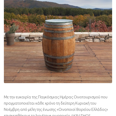
Με την ευκαιρία της Παγκόσμιας Ημέρας Οινοτουρισμού που
πραγματοποιείται κάθε χρόνο τη δεύτερη Κυριακή του
Νοέμβρη από μέλη της ένωσης «Οινοποιοί Βορείου Ελλάδος»
επισκεφθήκαμε το boutique οινοποιείο AKRATHOS,