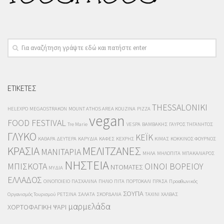
ΕΤΙΚΕΤΕΣ
THESSALONIKI
HELEXPO
MEGAOSTRAKON
MOUNT ATHOS AREA KOUZINA
PIZZA
vegan
FOOD FESTIVAL
Tre Marie
VESPA
ΒΑΜΒΑΚΗΣ
ΓΑΥΡΟΣ ΤΗΓΑΝΗΤΟΣ
ΓΛΥΚΟ
ΚΕΪΚ
ΚΑΘΑΡΑ ΔΕΥΤΕΡΑ
ΚΑΡΥΔΙΑ
ΚΑΦΕΣ
ΚΕΧΡΗΣ
ΚΙΜΑΣ
ΚΟΚΚΙΝΟΣ ΦΟΥΡΝΟΣ
ΚΡΑΣΙΑ
ΜΕΛΙΤΖΑΝΕΣ
ΜΑΝΙΤΑΡΙΑ
ΜΗΛΑ
ΜΗΛΟΠΙΤΑ
ΜΠΑΚΑΛΙΑΡΟΣ
ΝΗΣΤΕΙΑ
ΜΠΙΣΚΟΤΑ
ΟΙΝΟΙ ΒΟΡΕΙΟΥ
ΝΤΟΜΑΤΕΣ
ΜΥΔΙΑ
ΕΛΛΑΔΟΣ
ΟΙΝΟΠΟΙΕΙΟ
ΠΑΣΧΑΛΙΝΑ
ΠΗΛΙΟ
ΠΙΤΑ
ΠΟΡΤΟΚΑΛΙ
ΠΡΑΣΑ
Προαθωνικός
ΣΟΥΠΑ
Οργανισμός Τουρισμού
ΡΕΤΣΙΝΑ
ΣΑΛΑΤΑ
ΣΚΟΡΔΑΛΙΑ
ΤΑΧΙΝΙ
ΧΑΛΒΑΣ
μαρμελάδα
ΧΟΡΤΟΦΑΓΙΚΗ
ΨΑΡΙ