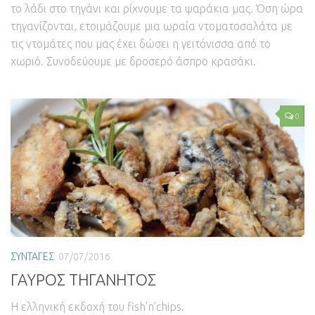
το λάδι στο τηγάνι και ρίχνουμε τα ψαράκια μας. Όση ώρα
τηγανίζονται, ετοιμάζουμε μια ωραία ντοματοσαλάτα με
τις ντομάτες που μας έχει δώσει η γειτόνισσα από το
χωριό. Συνοδεύουμε με δροσερό άσπρο κρασάκι.
0
ΣΥΝΤΑΓΕΣ
07/07/2016
ΓΑΥΡΟΣ ΤΗΓΑΝΗΤΟΣ
Η ελληνική εκδοχή του fish’n’chips.