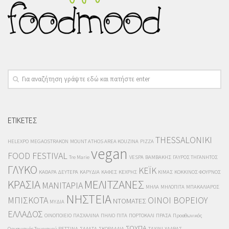
ΕΤΙΚΕΤΕΣ
THESSALONIKI
HELEXPO
MEGAOSTRAKON
MOUNT ATHOS AREA KOUZINA
PIZZA
vegan
FOOD FESTIVAL
Tre Marie
VESPA
ΒΑΜΒΑΚΗΣ
ΓΑΥΡΟΣ ΤΗΓΑΝΗΤΟΣ
ΓΛΥΚΟ
ΚΕΪΚ
ΚΑΘΑΡΑ ΔΕΥΤΕΡΑ
ΚΑΡΥΔΙΑ
ΚΑΦΕΣ
ΚΕΧΡΗΣ
ΚΙΜΑΣ
ΚΟΚΚΙΝΟΣ ΦΟΥΡΝΟΣ
ΚΡΑΣΙΑ
ΜΕΛΙΤΖΑΝΕΣ
ΜΑΝΙΤΑΡΙΑ
ΜΗΛΑ
ΜΗΛΟΠΙΤΑ
ΜΠΑΚΑΛΙΑΡΟΣ
ΝΗΣΤΕΙΑ
ΜΠΙΣΚΟΤΑ
ΟΙΝΟΙ ΒΟΡΕΙΟΥ
ΝΤΟΜΑΤΕΣ
ΜΥΔΙΑ
ΕΛΛΑΔΟΣ
ΟΙΝΟΠΟΙΕΙΟ
ΠΑΣΧΑΛΙΝΑ
ΠΗΛΙΟ
ΠΙΤΑ
ΠΟΡΤΟΚΑΛΙ
ΠΡΑΣΑ
Προαθωνικός
ΣΟΥΠΑ
Οργανισμός Τουρισμού
ΡΕΤΣΙΝΑ
ΣΑΛΑΤΑ
ΣΚΟΡΔΑΛΙΑ
ΤΑΧΙΝΙ
ΧΑΛΒΑΣ