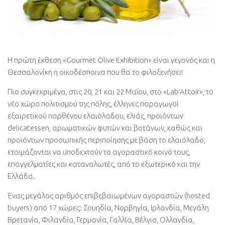
Η πρώτη έκθεση «Gourmet Olive Exhibition» είναι γεγονός και η
Θεσσαλονίκη η οικοδέσποινα που θα το φιλοξενήσει!
Πιο συγκεκριμένα, στις 20, 21 και 22 Μαΐου, στο «Lab’Attoir», το
νέο χώρο πολιτισμού της πόλης, έλληνες παραγωγοί
εξαιρετικού παρθένου ελαιόλαδου, ελιάς, προϊόντων
delicatessen, αρωματικών φυτών και βοτάνων, καθώς και
προϊόντων προσωπικής περιποίησης με βάση το ελαιόλαδο,
ετοιμάζονται να υποδεχτούν το αγοραστικό κοινό τους,
επαγγελματίες και καταναλωτές, από το εξωτερικό και την
Ελλάδα.
Ένας μεγάλος αριθμός επιβεβαιωμένων αγοραστών (hosted
buyers) από 17 χώρες: Σουηδία, Νορβηγία, Ιρλανδία, Μεγάλη
Βρετανία, Φιλανδία, Γερμανία, Γαλλία, Βέλγιο, Ολλανδία,