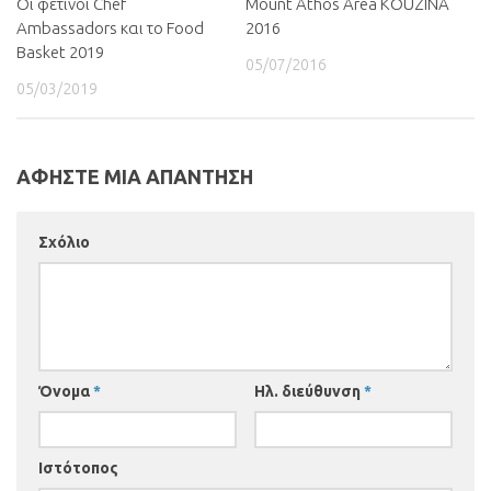
Oι φετινοί Chef
Mount Athos Area KOUZINA
Ambassadors και το Food
2016
Basket 2019
05/07/2016
05/03/2019
ΑΦΗΣΤΕ ΜΙΑ ΑΠΑΝΤΗΣΗ
Σχόλιο
Όνομα
*
Ηλ. διεύθυνση
*
Ιστότοπος