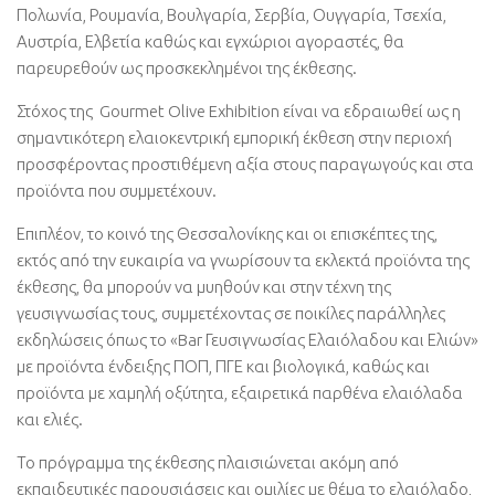
Πολωνία, Ρουμανία, Βουλγαρία, Σερβία, Ουγγαρία, Τσεχία,
Αυστρία, Ελβετία καθώς και εγχώριοι αγοραστές, θα
παρευρεθούν ως προσκεκλημένοι της έκθεσης.
Στόχος της Gourmet Olive Exhibition είναι να εδραιωθεί ως η
σημαντικότερη ελαιοκεντρική εμπορική έκθεση στην περιοχή
προσφέροντας προστιθέμενη αξία στους παραγωγούς και στα
προϊόντα που συμμετέχουν.
Επιπλέον, το κοινό της Θεσσαλονίκης και οι επισκέπτες της,
εκτός από την ευκαιρία να γνωρίσουν τα εκλεκτά προϊόντα της
έκθεσης, θα μπορούν να μυηθούν και στην τέχνη της
γευσιγνωσίας τους, συμμετέχοντας σε ποικίλες παράλληλες
εκδηλώσεις όπως το «Bar Γευσιγνωσίας Ελαιόλαδου και Ελιών»
με προϊόντα ένδειξης ΠΟΠ, ΠΓΕ και βιολογικά, καθώς και
προϊόντα με χαμηλή οξύτητα, εξαιρετικά παρθένα ελαιόλαδα
και ελιές.
Το πρόγραμμα της έκθεσης πλαισιώνεται ακόμη από
εκπαιδευτικές παρουσιάσεις και ομιλίες με θέμα το ελαιόλαδο,