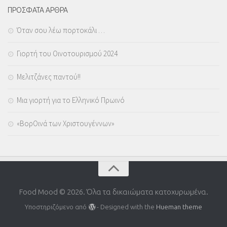
ΠΡΟΣΦΑΤΑ ΑΡΘΡΑ
Όταν σου λέω πορτοκάλι …
Γιορτή του Οινοτουρισμού 2024
Μελιτζάνες παντού!!
Μια γιορτή για το Ελληνικό Πρωινό
«ΒορΟινά των Χριστουγέννων»
Food Mood © 2026. Όλα τα δικαιώματα κατοχυρωμένα.
Υποστηριζόμενο από
- Designed with the
Hueman theme