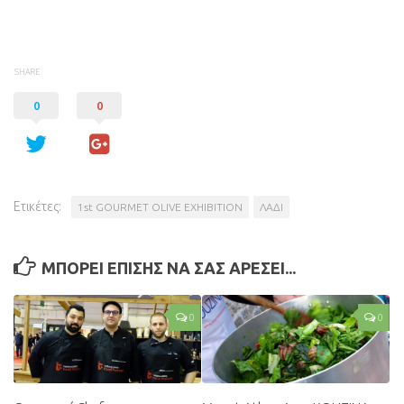
SHARE
0
0
Ετικέτες:
1st GOURMET OLIVE EXHIBITION
ΛΑΔΙ
ΜΠΟΡΕΙ ΕΠΙΣΗΣ ΝΑ ΣΑΣ ΑΡΕΣΕΙ...
0
0