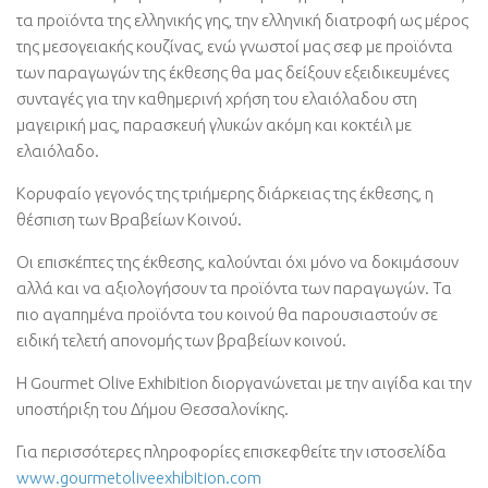
τα προϊόντα της ελληνικής γης, την ελληνική διατροφή ως μέρος
της μεσογειακής κουζίνας, ενώ γνωστοί μας σεφ με προϊόντα
των παραγωγών της έκθεσης θα μας δείξουν εξειδικευμένες
συνταγές για την καθημερινή χρήση του ελαιόλαδου στη
μαγειρική μας, παρασκευή γλυκών ακόμη και κοκτέιλ με
ελαιόλαδο.
Κορυφαίο γεγονός της τριήμερης διάρκειας της έκθεσης, η
θέσπιση των Βραβείων Κοινού.
Οι επισκέπτες της έκθεσης, καλούνται όχι μόνο να δοκιμάσουν
αλλά και να αξιολογήσουν τα προϊόντα των παραγωγών. Τα
πιο αγαπημένα προϊόντα του κοινού θα παρουσιαστούν σε
ειδική τελετή απονομής των βραβείων κοινού.
Η Gourmet Olive Exhibition διοργανώνεται με την αιγίδα και την
υποστήριξη του Δήμου Θεσσαλονίκης.
Για περισσότερες πληροφορίες επισκεφθείτε την ιστοσελίδα
www.gourmetoliveexhibition.com