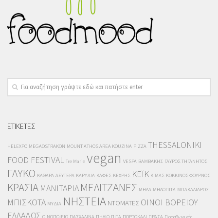
ΕΤΙΚΕΤΕΣ
THESSALONIKI
HELEXPO
MEGAOSTRAKON
MOUNT ATHOS AREA KOUZINA
PIZZA
vegan
FOOD FESTIVAL
Tre Marie
VESPA
ΒΑΜΒΑΚΗΣ
ΓΑΥΡΟΣ ΤΗΓΑΝΗΤΟΣ
ΓΛΥΚΟ
ΚΕΪΚ
ΚΑΘΑΡΑ ΔΕΥΤΕΡΑ
ΚΑΡΥΔΙΑ
ΚΑΦΕΣ
ΚΕΧΡΗΣ
ΚΙΜΑΣ
ΚΟΚΚΙΝΟΣ ΦΟΥΡΝΟΣ
ΚΡΑΣΙΑ
ΜΕΛΙΤΖΑΝΕΣ
ΜΑΝΙΤΑΡΙΑ
ΜΗΛΑ
ΜΗΛΟΠΙΤΑ
ΜΠΑΚΑΛΙΑΡΟΣ
ΝΗΣΤΕΙΑ
ΜΠΙΣΚΟΤΑ
ΟΙΝΟΙ ΒΟΡΕΙΟΥ
ΝΤΟΜΑΤΕΣ
ΜΥΔΙΑ
ΕΛΛΑΔΟΣ
ΟΙΝΟΠΟΙΕΙΟ
ΠΑΣΧΑΛΙΝΑ
ΠΗΛΙΟ
ΠΙΤΑ
ΠΟΡΤΟΚΑΛΙ
ΠΡΑΣΑ
Προαθωνικός