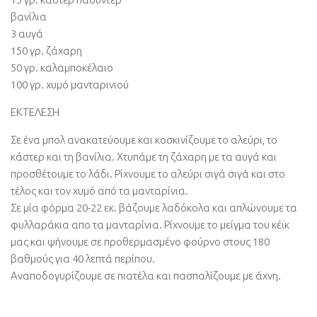
βανίλια
3 αυγά
150 γρ. ζάχαρη
50 γρ. καλαμποκέλαιο
100 γρ. χυμό μανταρινιού
ΕΚΤΕΛΕΣΗ
Σε ένα μπολ ανακατεύουμε και κοσκινίζουμε το αλεύρι, το
κάστερ και τη βανίλια. Χτυπάμε τη ζάχαρη με τα αυγά και
προσθέτουμε το λάδι. Ρίχνουμε το αλεύρι σιγά σιγά και στο
τέλος και τον χυμό από τα μανταρίνια.
Σε μία φόρμα 20-22 εκ. βάζουμε λαδόκολα και απλώνουμε τα
φυλλαράκια απο τα μανταρίνια. Ρίχνουμε το μείγμα του κέϊκ
μας και ψήνουμε σε προθερμασμένο φούρνο στους 180
βαθμούς για 40 λεπτά περίπου.
Αναποδογυρίζουμε σε πιατέλα και πασπαλίζουμε με άχνη.