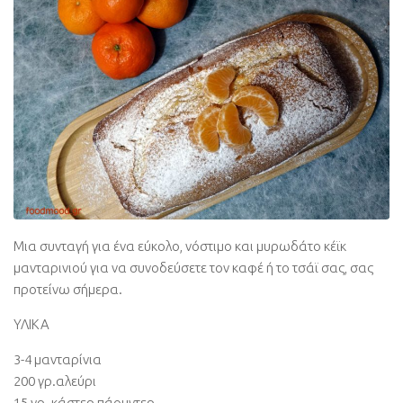
Μια συνταγή για ένα εύκολο, νόστιμο και μυρωδάτο κέϊκ
μανταρινιού για να συνοδεύσετε τον καφέ ή το τσάϊ σας, σας
προτείνω σήμερα.
ΥΛΙΚΑ
3-4 μανταρίνια
200 γρ.αλεύρι
15 γρ. κάστερ πάουντερ