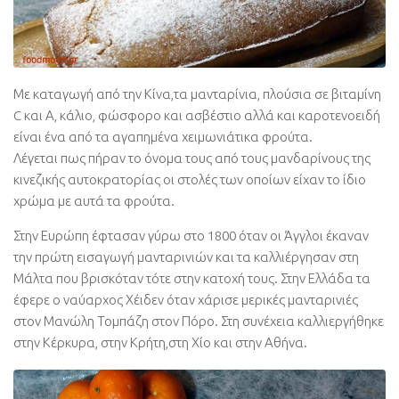
Με καταγωγή από την Κίνα,τα μανταρίνια, πλούσια σε βιταμίνη
C και Α, κάλιο, φώσφορο και ασβέστιο αλλά και καροτενοειδή
είναι ένα από τα αγαπημένα χειμωνιάτικα φρούτα.
Λέγεται πως πήραν το όνομα τους από τους μανδαρίνους της
κινεζικής αυτοκρατορίας οι στολές των οποίων είχαν το ίδιο
χρώμα με αυτά τα φρούτα.
Στην Ευρώπη έφτασαν γύρω στο 1800 όταν οι Άγγλοι έκαναν
την πρώτη εισαγωγή μανταρινιών και τα καλλιέργησαν στη
Μάλτα που βρισκόταν τότε στην κατοχή τους. Στην Ελλάδα τα
έφερε ο ναύαρχος Χέιδεν όταν χάρισε μερικές μανταρινιές
στον Μανώλη Τομπάζη στον Πόρο. Στη συνέχεια καλλιεργήθηκε
στην Κέρκυρα, στην Κρήτη,στη Χίο και στην Αθήνα.