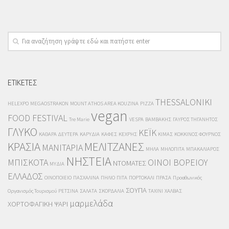
ΕΤΙΚΕΤΕΣ
THESSALONIKI
HELEXPO
MEGAOSTRAKON
MOUNT ATHOS AREA KOUZINA
PIZZA
vegan
FOOD FESTIVAL
Tre Marie
VESPA
ΒΑΜΒΑΚΗΣ
ΓΑΥΡΟΣ ΤΗΓΑΝΗΤΟΣ
ΓΛΥΚΟ
ΚΕΪΚ
ΚΑΘΑΡΑ ΔΕΥΤΕΡΑ
ΚΑΡΥΔΙΑ
ΚΑΦΕΣ
ΚΕΧΡΗΣ
ΚΙΜΑΣ
ΚΟΚΚΙΝΟΣ ΦΟΥΡΝΟΣ
ΚΡΑΣΙΑ
ΜΕΛΙΤΖΑΝΕΣ
ΜΑΝΙΤΑΡΙΑ
ΜΗΛΑ
ΜΗΛΟΠΙΤΑ
ΜΠΑΚΑΛΙΑΡΟΣ
ΝΗΣΤΕΙΑ
ΜΠΙΣΚΟΤΑ
ΟΙΝΟΙ ΒΟΡΕΙΟΥ
ΝΤΟΜΑΤΕΣ
ΜΥΔΙΑ
ΕΛΛΑΔΟΣ
ΟΙΝΟΠΟΙΕΙΟ
ΠΑΣΧΑΛΙΝΑ
ΠΗΛΙΟ
ΠΙΤΑ
ΠΟΡΤΟΚΑΛΙ
ΠΡΑΣΑ
Προαθωνικός
ΣΟΥΠΑ
Οργανισμός Τουρισμού
ΡΕΤΣΙΝΑ
ΣΑΛΑΤΑ
ΣΚΟΡΔΑΛΙΑ
ΤΑΧΙΝΙ
ΧΑΛΒΑΣ
μαρμελάδα
ΧΟΡΤΟΦΑΓΙΚΗ
ΨΑΡΙ