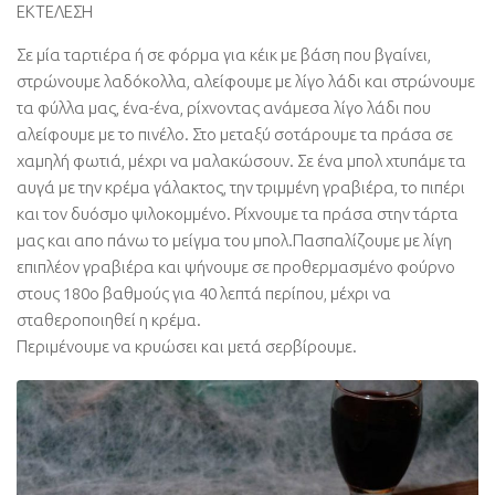
ΕΚΤΕΛΕΣΗ
Σε μία ταρτιέρα ή σε φόρμα για κέικ με βάση που βγαίνει,
στρώνουμε λαδόκολλα, αλείφουμε με λίγο λάδι και στρώνουμε
τα φύλλα μας, ένα-ένα, ρίχνοντας ανάμεσα λίγο λάδι που
αλείφουμε με το πινέλο. Στο μεταξύ σοτάρουμε τα πράσα σε
χαμηλή φωτιά, μέχρι να μαλακώσουν. Σε ένα μπολ χτυπάμε τα
αυγά με την κρέμα γάλακτος, την τριμμένη γραβιέρα, το πιπέρι
και τον δυόσμο ψιλοκομμένο. Ρίχνουμε τα πράσα στην τάρτα
μας και απο πάνω το μείγμα του μπολ.Πασπαλίζουμε με λίγη
επιπλέον γραβιέρα και ψήνουμε σε προθερμασμένο φούρνο
στους 180ο βαθμούς για 40 λεπτά περίπου, μέχρι να
σταθεροποιηθεί η κρέμα.
Περιμένουμε να κρυώσει και μετά σερβίρουμε.