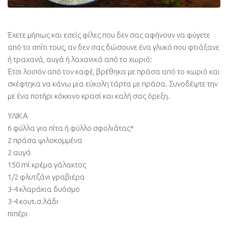
Έχετε μήπως και εσείς φίλες που δεν σας αφήνουν να φύγετε
από το σπίτι τους, αν δεν σας δώσουνε ένα γλυκό που φτιάξανε
ή τραχανά, αυγά ή λαχανικά από το χωριό;
Έτσι λοιπόν από τον καφέ, βρέθηκα με πράσα από το χωριό και
σκέφτηκα να κάνω μια εύκολη τάρτα με πράσα. Συνοδέψτε την
με ένα ποτήρι κόκκινο κρασί και καλή σας όρεξη.
ΥΛΙΚΑ
6 φύλλα για πίτα ή φύλλο σφολιάτας*
2 πράσα ψιλοκομμένα
2 αυγά
150 ml κρέμα γάλακτος
1/2 φλυτζάνι γραβιέρα
3-4 κλαράκια δυόσμο
3-4 κουτ.σ.λάδι
πιπέρι