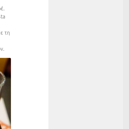
έ.
sta
ε τη
ν.