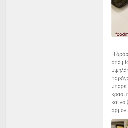
Η δράσ
από μί
υψηλότ
παράγο
μπορεί
κρασί 
και να
αρμονι