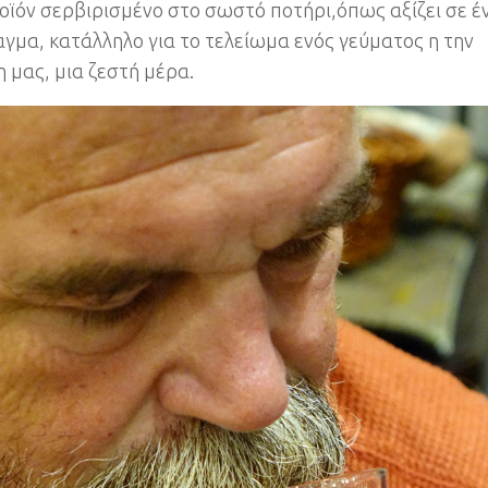
οϊόν σερβιρισμένο στο σωστό ποτήρι,όπως αξίζει σε έ
γμα, κατάλληλο για το τελείωμα ενός γεύματος η την
 μας, μια ζεστή μέρα.