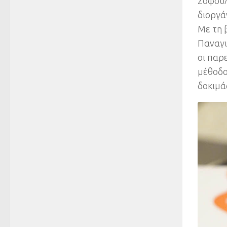
Σοφούλη
διοργά
Με τη 
Παναγι
οι παρ
μέθοδο
δοκιμά