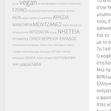
vegan
Τα υπόλ
Marie
VESPA
ΒΑΜΒΑΚΗΣ
ΓΑΥΡΟΣ ΤΗΓΑΝΗΤΟΣ
στην Υ
ΓΛΥΚΟ
ΚΑΘΑΡΑ ΔΕΥΤΕΡΑ
ΚΑΡΥΔΙΑ
ΚΑΦΕΣ
ΚΕΧΡΗΣ
μουσου
ΚΡΑΣΙΑ
ΚΕΪΚ
ΚΙΜΑΣ
ΚΟΚΚΙΝΟΣ ΦΟΥΡΝΟΣ
τους, 
ΜΕΛΙΤΖΑΝΕΣ
ΜΑΝΙΤΑΡΙΑ
ΜΗΛΑ
ΜΗΛΟΠΙΤΑ
qahwat
ΝΗΣΤΕΙΑ
ΜΠΙΣΚΟΤΑ
ΜΠΑΚΑΛΙΑΡΟΣ
ΜΥΔΙΑ
Και το
ΟΙΝΟΙ ΒΟΡΕΙΟΥ ΕΛΛΑΔΟΣ
ΝΤΟΜΑΤΕΣ
με το 
ΟΙΝΟΠΟΙΕΙΟ
ΠΑΣΧΑΛΙΝΑ
ΠΗΛΙΟ
ΠΙΤΑ
ΠΟΡΤΟΚΑΛΙ
ΠΡΑΣΑ
Το 164
Προαθωνικός Οργανισμός Τουρισμού
ΡΕΤΣΙΝΑ
ΣΑΛΑΤΑ
Ο καφέ
ΣΟΥΠΑ
ΧΟΡΤΟΦΑΓΙΚΗ
ΣΚΟΡΔΑΛΙΑ
ΤΑΧΙΝΙ
ΧΑΛΒΑΣ
στη λύ
μαρμελάδα
ΨΑΡΙ
Μια πρ
80%των
Ελληνι
ονόματ
ο φραπ
Χτες κ