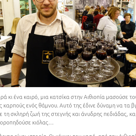
ρά κι ένα καιρό, μια κατσίκα στην Αιθιοπία μασούσε το
ς καρπούς ενός θάμνου. Αυτό της έδινε δύναμη να τα β
ε τη σκληρή ζωή της στεγνής και άνυδρης πεδιάδας, κ
χοροπηδούσε κιόλας…