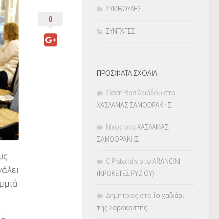
ΣΥΜΒΟΥΛΕΣ
0
ΣΥΝΤΑΓΕΣ
ΠΡΟΣΦΑΤΑ ΣΧΟΛΙΑ
Σίσση Βασιλειάδου
στο
ΧΑΣΛΑΜΑΣ ΣΑΜΟΘΡΑΚΗΣ
Νίκος
στο
ΧΑΣΛΑΜΑΣ
ΣΑΜΟΘΡΑΚΗΣ
υς
C Pistofidis
στο
ARANCINI
γάλει
(ΚΡΟΚΕΤΕΣ ΡΥΖΙΟΥ)
αμμιά
Δημήτριος
στο
Το χαβιάρι
της Σαρακοστής