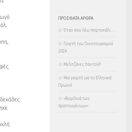
ία
γωγό
ΠΡΟΣΦΑΤΑ ΑΡΘΡΑ
όλ.
Όταν σου λέω πορτοκάλι …
ώπη,
Γιορτή του Οινοτουρισμού
2024
Μελιτζάνες παντού!!
αφές
Μια γιορτή για το Ελληνικό
Πρωινό
«ΒορΟινά των
,δεκάδες
Χριστουγέννων»
ηκε
οκλή