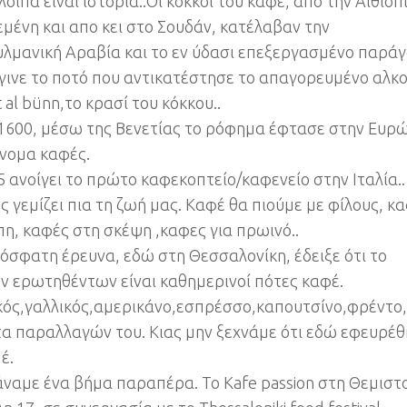
οιπα είναι ιστορία..Οι κόκκοι του καφέ, από την Αιθιοπ
εμένη και απο κει στο Σουδάν, κατέλαβαν την
λμανική Αραβία και το εν ύδασι επεξεργασμένο παρά
έγινε το ποτό που αντικατέστησε το απαγορευμένο αλκο
 al bünn,το κρασί του κόκκου..
 1600, μέσω της Βενετίας το ρόφημα έφτασε στην Ευρ
όνομα καφές.
5 ανοίγει το πρώτο καφεκοπτείο/καφενείο στην Ιταλία..
ς γεμίζει πια τη ζωή μας. Καφέ θα πιούμε με φίλους, κ
πη, καφές στη σκέψη ,καφες για πρωινό..
όσφατη έρευνα, εδώ στη Θεσσαλονίκη, έδειξε ότι το
 ερωτηθέντων είναι καθημερινοί πότες καφέ.
κός,γαλλικός,αμερικάνο,εσπρέσσο,καπουτσίνο,φρέντο
α παραλλαγών του. Κιας μην ξεχνάμε ότι εδώ εφευρέθ
έ.
άναμε ένα βήμα παραπέρα. Το Kafe passion στη Θεμιστ