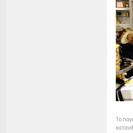
Το παγ
κατανά