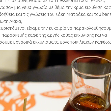
 17, σε συνεργασία με το Τhessaloniki food festival,
νωσαν μια γευσιγνωσία με θέμα την κρύα εκχύλιση καφ
βοήθεια και τις γνώσεις του Σάκη Ματράκα και του bari
ώτη Λιάχα,
ευρισκόμενοι είχαμε την ευκαιρία να παρακολουθήσουμ
 παρασκευής καφέ της αργής κρύας εκχύλισης και να
σουμε μοναδικά εκχυλίσματα μονοποικιλιακών καφέδω