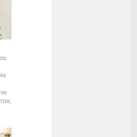
έσα
οία
ένα
τητας