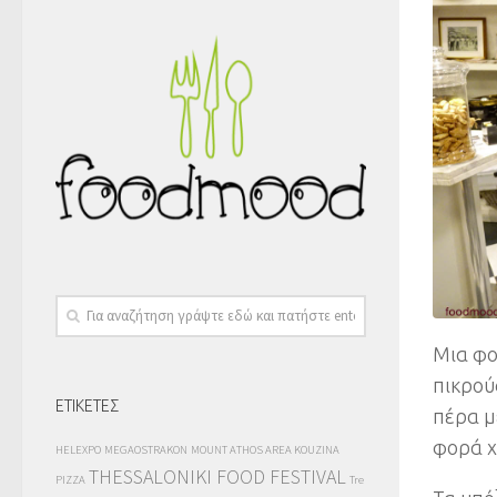
Mια φο
πικρού
ΕΤΙΚΕΤΕΣ
πέρα μ
φορά 
HELEXPO
MEGAOSTRAKON
MOUNT ATHOS AREA KOUZINA
THESSALONIKI FOOD FESTIVAL
PIZZA
Tre