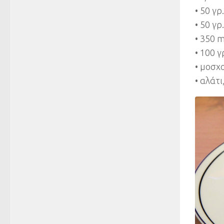
• 50 γρ
• 50 γ
• 350 
• 100 γ
• μοσχ
• αλάτι