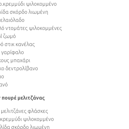
γρ.κρεμμύδι ψιλοκομμένο
ελίδα σκόρδο λιωμένη
l ελαιόλαδο
κιλό ντομάτες ψιλοκομμένες
ml ζωμό
ρό στικ κανέλας
ικ γαρίφαλο
κκους μπαχάρι
κο δεντρολίβανο
μο
τανό
ν πουρέ μελιτζάνας
λό μελιτζάνες φλάσκες
ρ.κρεμμύδι ψιλοκομμένο
κελίδα σκόρδο λιωμένη