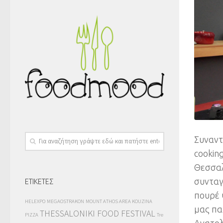
Συναντ
cookin
Θεσσαλ
συνταγ
ΕΤΙΚΕΤΕΣ
πουρέ 
HELEXPO
MEGAOSTRAKON
MOUNT ATHOS AREA KOUZINA
μας πα
THESSALONIKI FOOD FESTIVAL
PIZZA
Tre
Ανατολ