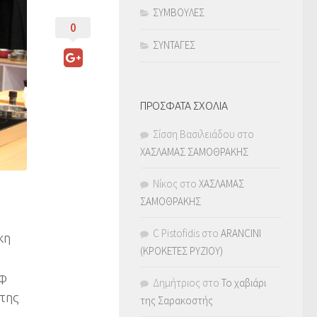
ΣΥΜΒΟΥΛΕΣ
0
ΣΥΝΤΑΓΕΣ
ΠΡΟΣΦΑΤΑ ΣΧΟΛΙΑ
Σίσση Βασιλειάδου
στο
ΧΑΣΛΑΜΑΣ ΣΑΜΟΘΡΑΚΗΣ
Νίκος
στο
ΧΑΣΛΑΜΑΣ
ΣΑΜΟΘΡΑΚΗΣ
C Pistofidis
στο
ARANCINI
κη
(ΚΡΟΚΕΤΕΣ ΡΥΖΙΟΥ)
εφ
Δημήτριος
στο
Το χαβιάρι
 της
της Σαρακοστής