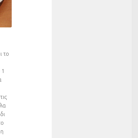
ι το
 1
α
τις
όλα
δι
το
τη