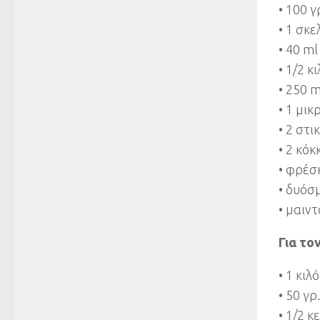
• 100 
• 1 σκ
• 40 m
• 1/2 
• 250 
• 1 μικ
• 2 στ
• 2 κό
• φρέσ
• δυόσ
• μαιν
Για το
• 1 κι
• 50 γ
• 1/2 