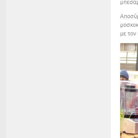
μπεσαμ
Αποσύρ
μοσχοκ
με τον