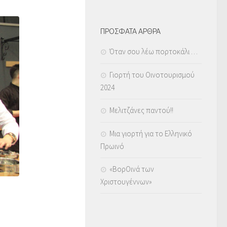
ΠΡΟΣΦΑΤΑ ΑΡΘΡΑ
Όταν σου λέω πορτοκάλι …
Γιορτή του Οινοτουρισμού
2024
Μελιτζάνες παντού!!
Μια γιορτή για το Ελληνικό
Πρωινό
«ΒορΟινά των
Χριστουγέννων»