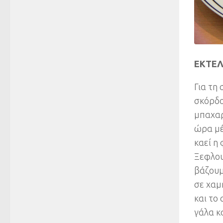
ΕΚΤΕ
Για τη
σκόρδο
μπαχαρ
ώρα μέ
καεί η
Ξεφλου
βάζουμ
σε χαμ
και το
γάλα κ