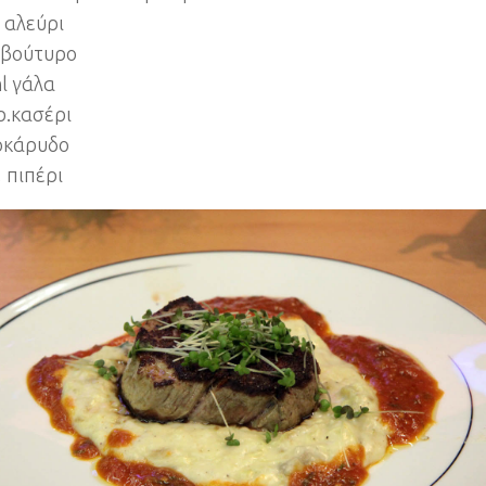
. αλεύρι
ρ.βούτυρο
ml γάλα
ρ.κασέρι
οκάρυδο
, πιπέρι