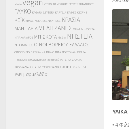
vegan
Marie
VESPA
ΒΑΜΒΑΚΗΣ
ΓΑΥΡΟΣ ΤΗΓΑΝΗΤΟΣ
ΓΛΥΚΟ
ΚΑΘΑΡΑ ΔΕΥΤΕΡΑ
ΚΑΡΥΔΙΑ
ΚΑΦΕΣ
ΚΕΧΡΗΣ
ΚΡΑΣΙΑ
ΚΕΪΚ
ΚΙΜΑΣ
ΚΟΚΚΙΝΟΣ ΦΟΥΡΝΟΣ
ΜΕΛΙΤΖΑΝΕΣ
ΜΑΝΙΤΑΡΙΑ
ΜΗΛΑ
ΜΗΛΟΠΙΤΑ
ΝΗΣΤΕΙΑ
ΜΠΙΣΚΟΤΑ
ΜΠΑΚΑΛΙΑΡΟΣ
ΜΥΔΙΑ
ΟΙΝΟΙ ΒΟΡΕΙΟΥ ΕΛΛΑΔΟΣ
ΝΤΟΜΑΤΕΣ
ΟΙΝΟΠΟΙΕΙΟ
ΠΑΣΧΑΛΙΝΑ
ΠΗΛΙΟ
ΠΙΤΑ
ΠΟΡΤΟΚΑΛΙ
ΠΡΑΣΑ
Προαθωνικός Οργανισμός Τουρισμού
ΡΕΤΣΙΝΑ
ΣΑΛΑΤΑ
ΣΟΥΠΑ
ΧΟΡΤΟΦΑΓΙΚΗ
ΣΚΟΡΔΑΛΙΑ
ΤΑΧΙΝΙ
ΧΑΛΒΑΣ
μαρμελάδα
ΨΑΡΙ
ΥΛΙΚΑ
• 4 Φι