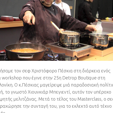
ήσαμε τον σεφ Χριστόφορο Πέσκια στη διάρκεια ενός
g workshop που έγινε στην 25η Detrop Boutique στη
ονίκη. Ο κ.Πέσκιας μαγείρεψε μιά παραδοσιακή πολίτι
ή, το γνωστό Χιουνκιάρ Μπεγιεντί, αυτόν τον υπέροχο
ψητής μελιτζάνας. Μετά το τέλος του Μasterclass, ο σ
ραχώρησε την συνταγή του, για το εκλεκτό αυτό τέκνο
ής.