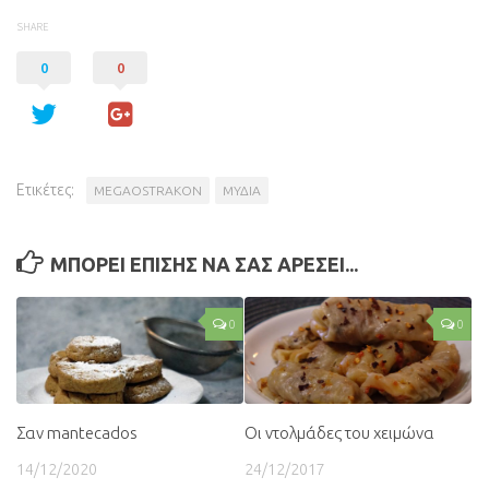
SHARE
0
0
Ετικέτες:
MEGAOSTRAKON
ΜΥΔΙΑ
ΜΠΟΡΕΙ ΕΠΙΣΗΣ ΝΑ ΣΑΣ ΑΡΕΣΕΙ...
0
0
Σαν mantecados
Οι ντολμάδες του χειμώνα
14/12/2020
24/12/2017