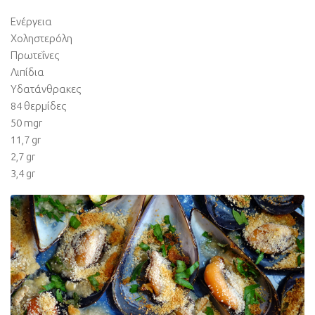
Ενέργεια
Χοληστερόλη
Πρωτεΐνες
Λιπίδια
Υδατάνθρακες
84 θερμίδες
50 mgr
11,7 gr
2,7 gr
3,4 gr