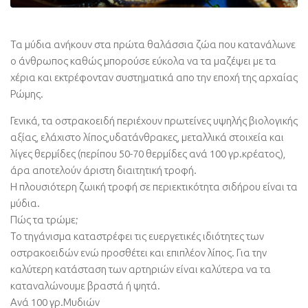
Τα μύδια ανήκουν στα πρώτα θαλάσσια ζώα που κατανάλωνε
ο άνθρωπος καθώς μπορούσε εύκολα να τα μαζέψει με τα
χέρια και εκτρέφονταν συστηματικά απο την εποχή της αρχαίας
Ρώμης.
Γενικά, τα οστρακοειδή περιέχουν πρωτείνες υψηλής βιολογικής
αξίας, ελάχιστο λίπος,υδατάνθρακες, μεταλλικά στοιχεία και
λίγες θερμίδες (περίπου 50-70 θερμίδες ανά 100 γρ.κρέατος),
άρα αποτελούν άριστη διαιτητική τροφή.
Η πλουσιότερη ζωική τροφή σε περιεκτικότητα σιδήρου είναι τα
μύδια.
Πώς τα τρώμε;
Το τηγάνισμα καταστρέφει τις ευεργετικές ιδιότητες των
οστρακοειδών ενώ προσθέτει και επιπλέον λίπος. Για την
καλύτερη κατάσταση των αρτηριών είναι καλύτερα να τα
καταναλώνουμε βραστά ή ψητά.
Ανά 100 γρ.Μυδιών