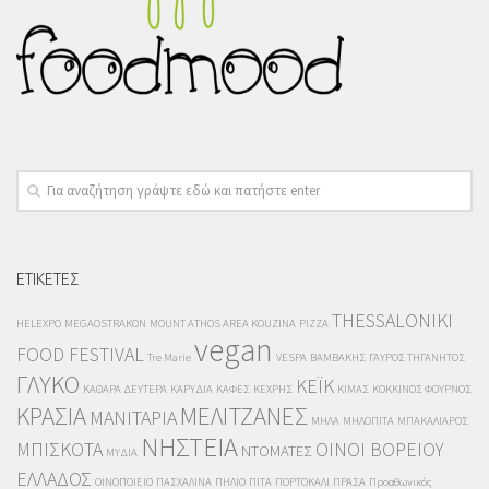
ΕΤΙΚΕΤΕΣ
THESSALONIKI
HELEXPO
MEGAOSTRAKON
MOUNT ATHOS AREA KOUZINA
PIZZA
vegan
FOOD FESTIVAL
Tre Marie
VESPA
ΒΑΜΒΑΚΗΣ
ΓΑΥΡΟΣ ΤΗΓΑΝΗΤΟΣ
ΓΛΥΚΟ
ΚΕΪΚ
ΚΑΘΑΡΑ ΔΕΥΤΕΡΑ
ΚΑΡΥΔΙΑ
ΚΑΦΕΣ
ΚΕΧΡΗΣ
ΚΙΜΑΣ
ΚΟΚΚΙΝΟΣ ΦΟΥΡΝΟΣ
ΚΡΑΣΙΑ
ΜΕΛΙΤΖΑΝΕΣ
ΜΑΝΙΤΑΡΙΑ
ΜΗΛΑ
ΜΗΛΟΠΙΤΑ
ΜΠΑΚΑΛΙΑΡΟΣ
ΝΗΣΤΕΙΑ
ΜΠΙΣΚΟΤΑ
ΟΙΝΟΙ ΒΟΡΕΙΟΥ
ΝΤΟΜΑΤΕΣ
ΜΥΔΙΑ
ΕΛΛΑΔΟΣ
ΟΙΝΟΠΟΙΕΙΟ
ΠΑΣΧΑΛΙΝΑ
ΠΗΛΙΟ
ΠΙΤΑ
ΠΟΡΤΟΚΑΛΙ
ΠΡΑΣΑ
Προαθωνικός