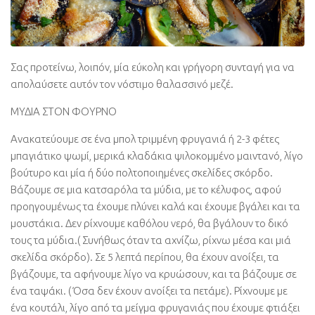
Σας προτείνω, λοιπόν, μία εύκολη και γρήγορη συνταγή για να
απολαύσετε αυτόν τον νόστιμο θαλασσινό μεζέ.
ΜΥΔΙΑ ΣΤΟΝ ΦΟΥΡΝΟ
Ανακατεύουμε σε ένα μπολ τριμμένη φρυγανιά ή 2-3 φέτες
μπαγιάτικο ψωμί, μερικά κλαδάκια ψιλοκομμένο μαιντανό, λίγο
βούτυρο και μία ή δύο πολτοποιημένες σκελίδες σκόρδο.
Βάζουμε σε μια κατσαρόλα τα μύδια, με το κέλυφος, αφού
προηγουμένως τα έχουμε πλύνει καλά και έχουμε βγάλει και τα
μουστάκια. Δεν ρίχνουμε καθόλου νερό, θα βγάλουν το δικό
τους τα μύδια.( Συνήθως όταν τα αχνίζω, ρίχνω μέσα και μιά
σκελίδα σκόρδο). Σε 5 λεπτά περίπου, θα έχουν ανοίξει, τα
βγάζουμε, τα αφήνουμε λίγο να κρυώσουν, και τα βάζουμε σε
ένα ταψάκι. ( Όσα δεν έχουν ανοίξει τα πετάμε). Ρίχνουμε με
ένα κουτάλι, λίγο από τα μείγμα φρυγανιάς που έχουμε φτιάξει