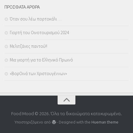
ΠΡΟΣΦΑΤΑ ΑΡΘΡΑ
Όταν σου λέω πορτοκάλι …
Γιορτή του Οινοτουρισμού 2024
Μελιτζάνες παντού!!
Μια γιορτή για το Ελληνικό Πρωινό
«ΒορΟινά των Χριστουγέννων»
Food Mood © 2026. Όλα τα δικαιώματα κατοχυρωμένα.
Υποστηριζόμενο από
- Designed with the
Hueman theme