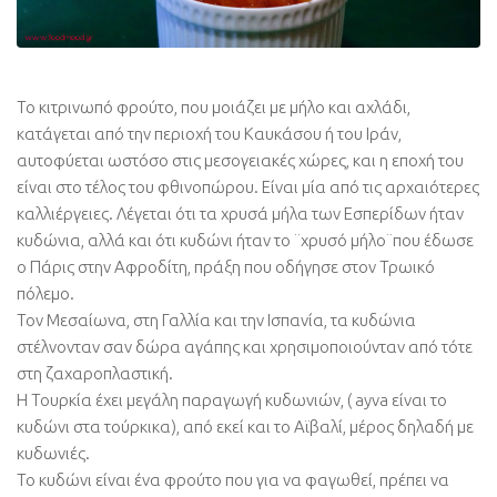
Το κιτρινωπό φρούτο, που μοιάζει με μήλο και αχλάδι,
κατάγεται από την περιοχή του Καυκάσου ή του Ιράν,
αυτοφύεται ωστόσο στις μεσογειακές χώρες, και η εποχή του
είναι στο τέλος του φθινοπώρου. Είναι μία από τις αρχαιότερες
καλλιέργειες. Λέγεται ότι τα χρυσά μήλα των Εσπερίδων ήταν
κυδώνια, αλλά και ότι κυδώνι ήταν το ¨χρυσό μήλο¨που έδωσε
ο Πάρις στην Αφροδίτη, πράξη που οδήγησε στον Τρωικό
πόλεμο.
Τον Μεσαίωνα, στη Γαλλία και την Ισπανία, τα κυδώνια
στέλνονταν σαν δώρα αγάπης και χρησιμοποιούνταν από τότε
στη ζαχαροπλαστική.
Η Τουρκία έχει μεγάλη παραγωγή κυδωνιών, ( ayva είναι το
κυδώνι στα τούρκικα), από εκεί και το Αϊβαλί, μέρος δηλαδή με
κυδωνιές.
Το κυδώνι είναι ένα φρούτο που για να φαγωθεί, πρέπει να