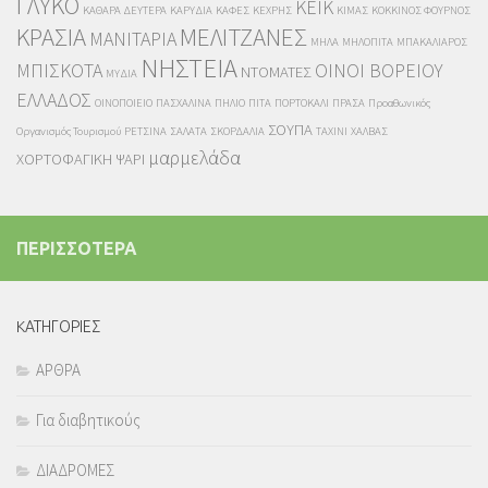
ΓΛΥΚΟ
ΚΕΪΚ
ΚΑΘΑΡΑ ΔΕΥΤΕΡΑ
ΚΑΡΥΔΙΑ
ΚΑΦΕΣ
ΚΕΧΡΗΣ
ΚΙΜΑΣ
ΚΟΚΚΙΝΟΣ ΦΟΥΡΝΟΣ
ΚΡΑΣΙΑ
ΜΕΛΙΤΖΑΝΕΣ
ΜΑΝΙΤΑΡΙΑ
ΜΗΛΑ
ΜΗΛΟΠΙΤΑ
ΜΠΑΚΑΛΙΑΡΟΣ
ΝΗΣΤΕΙΑ
ΜΠΙΣΚΟΤΑ
ΟΙΝΟΙ ΒΟΡΕΙΟΥ
ΝΤΟΜΑΤΕΣ
ΜΥΔΙΑ
ΕΛΛΑΔΟΣ
ΟΙΝΟΠΟΙΕΙΟ
ΠΑΣΧΑΛΙΝΑ
ΠΗΛΙΟ
ΠΙΤΑ
ΠΟΡΤΟΚΑΛΙ
ΠΡΑΣΑ
Προαθωνικός
ΣΟΥΠΑ
Οργανισμός Τουρισμού
ΡΕΤΣΙΝΑ
ΣΑΛΑΤΑ
ΣΚΟΡΔΑΛΙΑ
ΤΑΧΙΝΙ
ΧΑΛΒΑΣ
μαρμελάδα
ΧΟΡΤΟΦΑΓΙΚΗ
ΨΑΡΙ
ΠΕΡΙΣΣΟΤΕΡΑ
KΑΤΗΓΟΡΙΕΣ
ΑΡΘΡΑ
Για διαβητικούς
ΔΙΑΔΡΟΜΕΣ