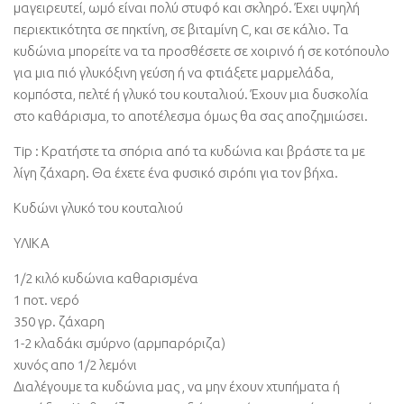
μαγειρευτεί, ωμό είναι πολύ στυφό και σκληρό. Έχει υψηλή
περιεκτικότητα σε πηκτίνη, σε βιταμίνη C, και σε κάλιο. Τα
κυδώνια μπορείτε να τα προσθέσετε σε χοιρινό ή σε κοτόπουλο
για μια πιό γλυκόξινη γεύση ή να φτιάξετε μαρμελάδα,
κομπόστα, πελτέ ή γλυκό του κουταλιού. Έχουν μια δυσκολία
στο καθάρισμα, το αποτέλεσμα όμως θα σας αποζημιώσει.
Tip : Κρατήστε τα σπόρια από τα κυδώνια και βράστε τα με
λίγη ζάχαρη. Θα έχετε ένα φυσικό σιρόπι για τον βήχα.
Κυδώνι γλυκό του κουταλιού
ΥΛΙΚΑ
1/2 κιλό κυδώνια καθαρισμένα
1 ποτ. νερό
350 γρ. ζάχαρη
1-2 κλαδάκι σμύρνο (αρμπαρόριζα)
χυνός απο 1/2 λεμόνι
Διαλέγουμε τα κυδώνια μας , να μην έχουν χτυπήματα ή