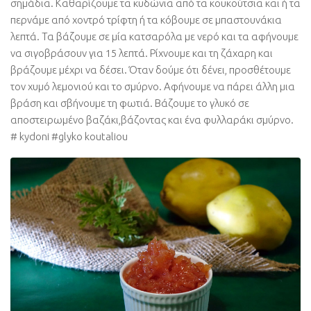
σημάδια. Καθαρίζουμε τα κυδώνια από τα κουκούτσια και ή τα
περνάμε από χοντρό τρίφτη ή τα κόβουμε σε μπαστουνάκια
λεπτά. Τα βάζουμε σε μία κατσαρόλα με νερό και τα αφήνουμε
να σιγοβράσουν για 15 λεπτά. Ρίχνουμε και τη ζάχαρη και
βράζουμε μέχρι να δέσει. Όταν δούμε ότι δένει, προσθέτουμε
τον χυμό λεμονιού και το σμύρνο. Αφήνουμε να πάρει άλλη μια
βράση και σβήνουμε τη φωτιά. Βάζουμε το γλυκό σε
αποστειρωμένο βαζάκι,βάζοντας και ένα φυλλαράκι σμύρνο.
# kydoni #glyko koutaliou