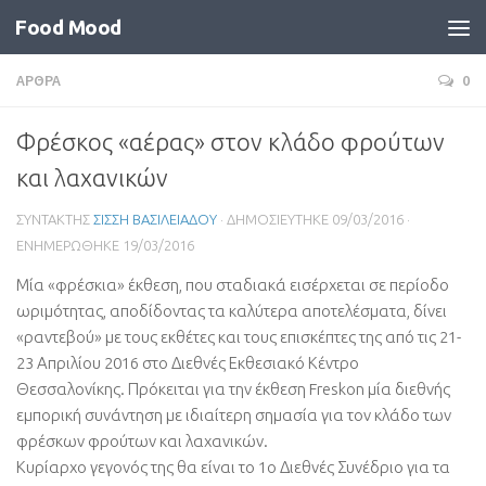
Food Mood
ΑΡΘΡΑ
0
Φρέσκος «αέρας» στον κλάδο φρούτων
και λαχανικών
ΣΥΝΤΑΚΤΗΣ
ΣΙΣΣΗ ΒΑΣΙΛΕΙΑΔΟΥ
· ΔΗΜΟΣΙΕΥΤΗΚΕ
09/03/2016
·
ΕΝΗΜΕΡΩΘΗΚΕ
19/03/2016
Μία «φρέσκια» έκθεση, που σταδιακά εισέρχεται σε περίοδο
ωριμότητας, αποδίδοντας τα καλύτερα αποτελέσματα, δίνει
«ραντεβού» με τους εκθέτες και τους επισκέπτες της από τις 21-
23 Απριλίου 2016 στο Διεθνές Εκθεσιακό Κέντρο
Θεσσαλονίκης. Πρόκειται για την έκθεση Freskon μία διεθνής
εμπορική συνάντηση με ιδιαίτερη σημασία για τον κλάδο των
φρέσκων φρούτων και λαχανικών.
Κυρίαρχο γεγονός της θα είναι το 1ο Διεθνές Συνέδριο για τα