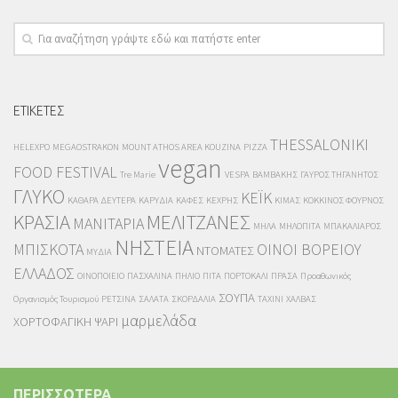
ΕΤΙΚΕΤΕΣ
THESSALONIKI
HELEXPO
MEGAOSTRAKON
MOUNT ATHOS AREA KOUZINA
PIZZA
vegan
FOOD FESTIVAL
Tre Marie
VESPA
ΒΑΜΒΑΚΗΣ
ΓΑΥΡΟΣ ΤΗΓΑΝΗΤΟΣ
ΓΛΥΚΟ
ΚΕΪΚ
ΚΑΘΑΡΑ ΔΕΥΤΕΡΑ
ΚΑΡΥΔΙΑ
ΚΑΦΕΣ
ΚΕΧΡΗΣ
ΚΙΜΑΣ
ΚΟΚΚΙΝΟΣ ΦΟΥΡΝΟΣ
ΚΡΑΣΙΑ
ΜΕΛΙΤΖΑΝΕΣ
ΜΑΝΙΤΑΡΙΑ
ΜΗΛΑ
ΜΗΛΟΠΙΤΑ
ΜΠΑΚΑΛΙΑΡΟΣ
ΝΗΣΤΕΙΑ
ΜΠΙΣΚΟΤΑ
ΟΙΝΟΙ ΒΟΡΕΙΟΥ
ΝΤΟΜΑΤΕΣ
ΜΥΔΙΑ
ΕΛΛΑΔΟΣ
ΟΙΝΟΠΟΙΕΙΟ
ΠΑΣΧΑΛΙΝΑ
ΠΗΛΙΟ
ΠΙΤΑ
ΠΟΡΤΟΚΑΛΙ
ΠΡΑΣΑ
Προαθωνικός
ΣΟΥΠΑ
Οργανισμός Τουρισμού
ΡΕΤΣΙΝΑ
ΣΑΛΑΤΑ
ΣΚΟΡΔΑΛΙΑ
ΤΑΧΙΝΙ
ΧΑΛΒΑΣ
μαρμελάδα
ΧΟΡΤΟΦΑΓΙΚΗ
ΨΑΡΙ
ΠΕΡΙΣΣΟΤΕΡΑ