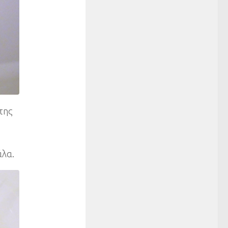
της
άλα.