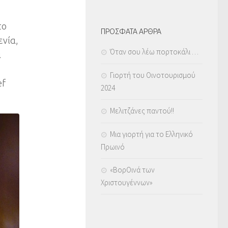
το
ΠΡΟΣΦΑΤΑ ΑΡΘΡΑ
ενία,
Όταν σου λέω πορτοκάλι …
α
Γιορτή του Οινοτουρισμού
ef
2024
Μελιτζάνες παντού!!
Μια γιορτή για το Ελληνικό
Πρωινό
«ΒορΟινά των
Χριστουγέννων»