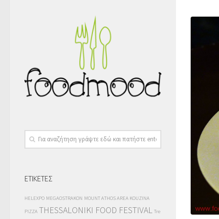
ΕΤΙΚΕΤΕΣ
HELEXPO
MEGAOSTRAKON
MOUNT ATHOS AREA KOUZINA
THESSALONIKI FOOD FESTIVAL
PIZZA
Tre