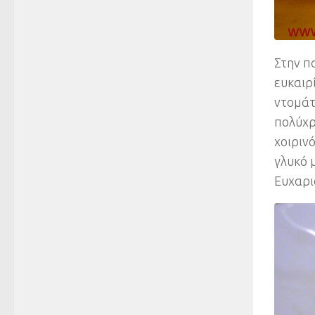
Στην π
ευκαιρ
ντομάτ
πολύχρ
χοιριν
γλυκό 
Ευχαρι