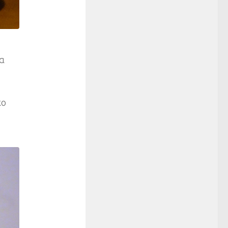
δα
χο