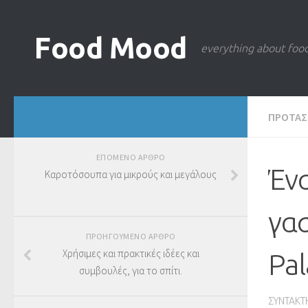
Food Mood
everything about foo
ΠΡΟΤΑΣ
ΕΠΟΜΕΝΟ ΑΡΘΡΟ
Ένα
Καροτόσουπα για μικρούς και μεγάλους
γασ
ΠΡΟΗΓΟΥΜΕΝΟ ΑΡΘΡΟ
Χρήσιμες και πρακτικές ιδέες και
Pal
συμβουλές, για το σπίτι.
ΣΥΝΤΑΚΤ