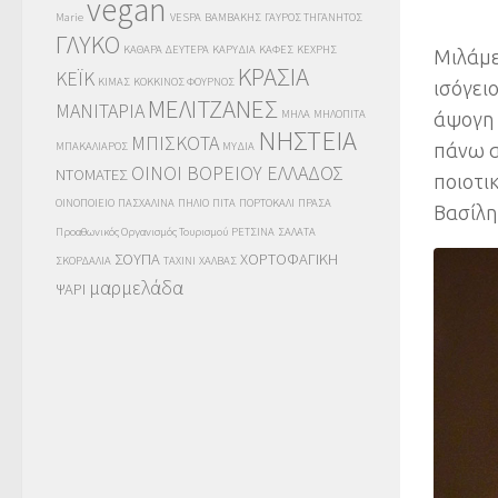
vegan
Marie
VESPA
ΒΑΜΒΑΚΗΣ
ΓΑΥΡΟΣ ΤΗΓΑΝΗΤΟΣ
ΓΛΥΚΟ
ΚΑΘΑΡΑ ΔΕΥΤΕΡΑ
ΚΑΡΥΔΙΑ
ΚΑΦΕΣ
ΚΕΧΡΗΣ
Μιλάμε
ΚΡΑΣΙΑ
ΚΕΪΚ
ΚΙΜΑΣ
ΚΟΚΚΙΝΟΣ ΦΟΥΡΝΟΣ
ισόγει
ΜΕΛΙΤΖΑΝΕΣ
ΜΑΝΙΤΑΡΙΑ
ΜΗΛΑ
ΜΗΛΟΠΙΤΑ
άψογη 
ΝΗΣΤΕΙΑ
ΜΠΙΣΚΟΤΑ
πάνω α
ΜΠΑΚΑΛΙΑΡΟΣ
ΜΥΔΙΑ
ΟΙΝΟΙ ΒΟΡΕΙΟΥ ΕΛΛΑΔΟΣ
ΝΤΟΜΑΤΕΣ
ποιοτικ
ΟΙΝΟΠΟΙΕΙΟ
ΠΑΣΧΑΛΙΝΑ
ΠΗΛΙΟ
ΠΙΤΑ
ΠΟΡΤΟΚΑΛΙ
ΠΡΑΣΑ
Βασίλη
Προαθωνικός Οργανισμός Τουρισμού
ΡΕΤΣΙΝΑ
ΣΑΛΑΤΑ
ΣΟΥΠΑ
ΧΟΡΤΟΦΑΓΙΚΗ
ΣΚΟΡΔΑΛΙΑ
ΤΑΧΙΝΙ
ΧΑΛΒΑΣ
μαρμελάδα
ΨΑΡΙ