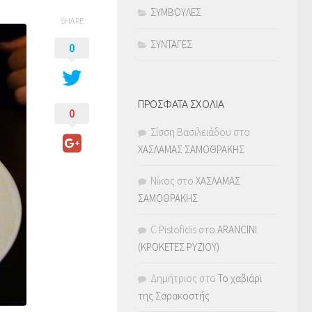
ΣΥΜΒΟΥΛΕΣ
SHARE
ΣΥΝΤΑΓΕΣ
0
ΠΡΟΣΦΑΤΑ ΣΧΟΛΙΑ
0
Σίσση Βασιλειάδου
στο
ΧΑΣΛΑΜΑΣ ΣΑΜΟΘΡΑΚΗΣ
Νίκος
στο
ΧΑΣΛΑΜΑΣ
ΣΑΜΟΘΡΑΚΗΣ
C Pistofidis
στο
ARANCINI
(ΚΡΟΚΕΤΕΣ ΡΥΖΙΟΥ)
Δημήτριος
στο
Το χαβιάρι
της Σαρακοστής