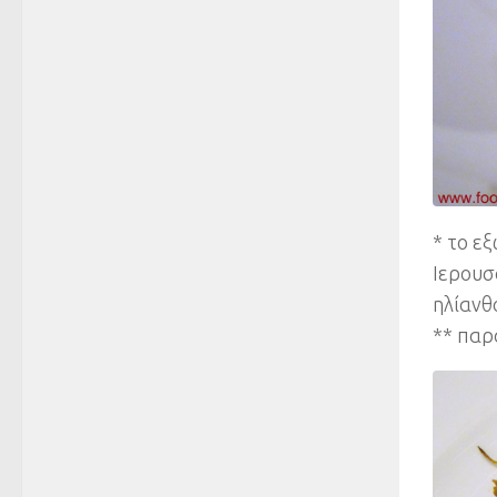
* το ε
Ιερουσ
ηλίανθ
** παρ