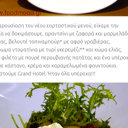
αρουσίαση του νέου εορταστικού μενού, είχαμε την
ία να δοκιμάσουμε, αραντσίνι με ζαφορά και μαρμελά
ας, βελουτέ τοπιναμπούρ* με αφρό γραβιέρας,
ωμα ντοματίνια με τυρί γκερεμέζι** και χώμα ελιάς,
ό φιλέτο με πουρέ περουβιανής πατάτας και ένα υπέρο
με κάστανο, κρέμα και καραμελωμένα φουντούκια.
στούμε Grand Hotel. Ήταν όλα υπέροχα!!!