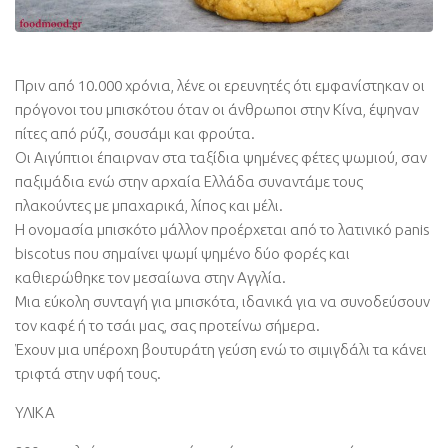
Πριν από 10.000 χρόνια, λένε οι ερευνητές ότι εμφανίστηκαν οι
πρόγονοι του μπισκότου όταν οι άνθρωποι στην Κίνα, έψηναν
πίτες από ρύζι, σουσάμι και φρούτα.
Οι Αιγύπτιοι έπαιρναν στα ταξίδια ψημένες φέτες ψωμιού, σαν
παξιμάδια ενώ στην αρχαία Ελλάδα συναντάμε τους
πλακούντες με μπαχαρικά, λίπος και μέλι.
Η ονομασία μπισκότο μάλλον προέρχεται από το λατινικό panis
biscotus που σημαίνει ψωμί ψημένο δύο φορές και
καθιερώθηκε τον μεσαίωνα στην Αγγλία.
Μια εύκολη συνταγή για μπισκότα, ιδανικά για να συνοδεύσουν
τον καφέ ή το τσάι μας, σας προτείνω σήμερα.
Έχουν μια υπέροχη βουτυράτη γεύση ενώ το σιμιγδάλι τα κάνει
τριφτά στην υφή τους.
ΥΛΙΚΑ