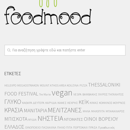
ΕΤΙΚΕΤΕΣ
THESSALONIKI
HELEXPO
MEGAOSTRAKON
MOUNT ATHOS AREA KOUZINA
PIZZA
vegan
FOOD FESTIVAL
Tre Marie
VESPA
ΒΑΜΒΑΚΗΣ
ΓΑΥΡΟΣ ΤΗΓΑΝΗΤΟΣ
ΓΛΥΚΟ
ΚΕΪΚ
ΚΑΘΑΡΑ ΔΕΥΤΕΡΑ
ΚΑΡΥΔΙΑ
ΚΑΦΕΣ
ΚΕΧΡΗΣ
ΚΙΜΑΣ
ΚΟΚΚΙΝΟΣ ΦΟΥΡΝΟΣ
ΚΡΑΣΙΑ
ΜΕΛΙΤΖΑΝΕΣ
ΜΑΝΙΤΑΡΙΑ
ΜΗΛΑ
ΜΗΛΟΠΙΤΑ
ΜΠΑΚΑΛΙΑΡΟΣ
ΝΗΣΤΕΙΑ
ΜΠΙΣΚΟΤΑ
ΟΙΝΟΙ ΒΟΡΕΙΟΥ
ΝΤΟΜΑΤΕΣ
ΜΥΔΙΑ
ΕΛΛΑΔΟΣ
ΟΙΝΟΠΟΙΕΙΟ
ΠΑΣΧΑΛΙΝΑ
ΠΗΛΙΟ
ΠΙΤΑ
ΠΟΡΤΟΚΑΛΙ
ΠΡΑΣΑ
Προαθωνικός