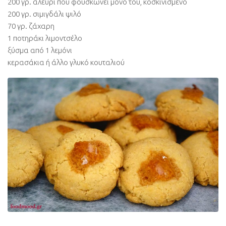
200 γρ. αλεύρι που φουσκώνει μόνο του, κοσκινισμένο
200 γρ. σιμιγδάλι ψιλό
70 γρ. ζάχαρη
1 ποτηράκι λιμοντσέλο
ξύσμα από 1 λεμόνι
κερασάκια ή άλλο γλυκό κουταλιού