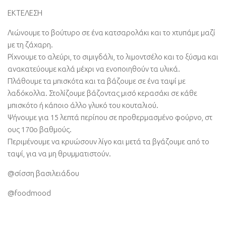
ΕΚΤΕΛΕΣΗ
Λιώνουμε το βούτυρο σε ένα κατσαρολάκι και το χτυπάμε μαζί
με τη ζάχαρη.
Ρίχνουμε το αλεύρι, το σιμιγδάλι, το λιμοντσέλο και το ξύσμα και
ανακατεύουμε καλά μέχρι να ενοποιηθούν τα υλικά.
Πλάθουμε τα μπισκότα και τα βάζουμε σε ένα ταψί με
λαδόκολλα. Στολίζουμε βάζοντας μισό κερασάκι σε κάθε
μπισκότο ή κάποιο άλλο γλυκό του κουταλιού.
Ψήνουμε για 15 λεπτά περίπου σε προθερμασμένο φούρνο, στ
ους 170ο βαθμούς.
Περιμένουμε να κρυώσουν λίγο και μετά τα βγάζουμε από το
ταψί, για να μη θρυμματιστούν.
@σίσση βασιλειάδου
@foodmood