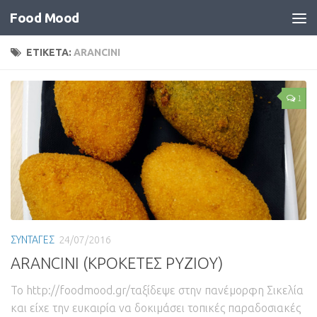
Food Mood
ΕΤΙΚΕΤΑ:
ARANCINI
1
ΣΥΝΤΑΓΕΣ
24/07/2016
ARANCINI (ΚΡΟΚΕΤΕΣ ΡΥΖΙΟΥ)
Το http://foodmood.gr/ταξίδεψε στην πανέμορφη Σικελία
και είχε την ευκαιρία να δοκιμάσει τοπικές παραδοσιακές