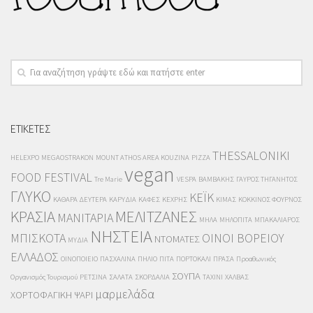
ΕΤΙΚΕΤΕΣ
THESSALONIKI
HELEXPO
MEGAOSTRAKON
MOUNT ATHOS AREA KOUZINA
PIZZA
vegan
FOOD FESTIVAL
Tre Marie
VESPA
ΒΑΜΒΑΚΗΣ
ΓΑΥΡΟΣ ΤΗΓΑΝΗΤΟΣ
ΓΛΥΚΟ
ΚΕΪΚ
ΚΑΘΑΡΑ ΔΕΥΤΕΡΑ
ΚΑΡΥΔΙΑ
ΚΑΦΕΣ
ΚΕΧΡΗΣ
ΚΙΜΑΣ
ΚΟΚΚΙΝΟΣ ΦΟΥΡΝΟΣ
ΚΡΑΣΙΑ
ΜΕΛΙΤΖΑΝΕΣ
ΜΑΝΙΤΑΡΙΑ
ΜΗΛΑ
ΜΗΛΟΠΙΤΑ
ΜΠΑΚΑΛΙΑΡΟΣ
ΝΗΣΤΕΙΑ
ΜΠΙΣΚΟΤΑ
ΟΙΝΟΙ ΒΟΡΕΙΟΥ
ΝΤΟΜΑΤΕΣ
ΜΥΔΙΑ
ΕΛΛΑΔΟΣ
ΟΙΝΟΠΟΙΕΙΟ
ΠΑΣΧΑΛΙΝΑ
ΠΗΛΙΟ
ΠΙΤΑ
ΠΟΡΤΟΚΑΛΙ
ΠΡΑΣΑ
Προαθωνικός
ΣΟΥΠΑ
Οργανισμός Τουρισμού
ΡΕΤΣΙΝΑ
ΣΑΛΑΤΑ
ΣΚΟΡΔΑΛΙΑ
ΤΑΧΙΝΙ
ΧΑΛΒΑΣ
μαρμελάδα
ΧΟΡΤΟΦΑΓΙΚΗ
ΨΑΡΙ