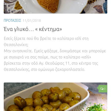
ΠΡΟΤΑΣΕΙΣ
11/01/2018
Ένα γλυκό… « κέντημα»
Εσείς ξέρετε πού θα βρείτε το καλύτερο ισλί στη
Θεσσαλονίκη;
Μην ανησυχείτε. Εμείς ψάξαμε, δοκιμάσαμε και μπορούμε
με σιγουριά να σας πούμε, πως το καλύτερο «ισλί»
βρίσκεται στην οδό Αγ. Θεοδώρας 11, στο κέντρο της
Θεσσαλονίκης, στο ομώνυμο ζαχαροπλαστείο.
0