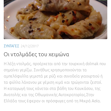
ΣΥΝΤΑΓΕΣ
24/12/2017
Οι ντολμάδες του χειμώνα
Η λέξη ντολμάς, προέρχεται από την τουρκική dolmak που
σημαίνει γεμίζω. Συνήθως χρησιμοποιούνται τα
αμπελόφυλλα γεμιστά με ρύζι και συνοδεία γιαουρτιού ή
τα φύλλα λάχανου με γέμιση κιμά και τρώγονται ζεστοί.
Η καταγωγή τους χάνεται στα βάθη του Καυκάσου, της
Ανατολής και της Οθωμανικής Αυτοκρατορίας.Στην
Ελλάδα τους έφεραν οι πρόσφυγες από τη Μικρά Ασία.