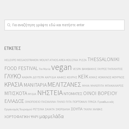
ΕΤΙΚΕΤΕΣ
THESSALONIKI
HELEXPO
MEGAOSTRAKON
MOUNT ATHOS AREA KOUZINA
PIZZA
vegan
FOOD FESTIVAL
Tre Marie
VESPA
ΒΑΜΒΑΚΗΣ
ΓΑΥΡΟΣ ΤΗΓΑΝΗΤΟΣ
ΓΛΥΚΟ
ΚΕΪΚ
ΚΑΘΑΡΑ ΔΕΥΤΕΡΑ
ΚΑΡΥΔΙΑ
ΚΑΦΕΣ
ΚΕΧΡΗΣ
ΚΙΜΑΣ
ΚΟΚΚΙΝΟΣ ΦΟΥΡΝΟΣ
ΚΡΑΣΙΑ
ΜΕΛΙΤΖΑΝΕΣ
ΜΑΝΙΤΑΡΙΑ
ΜΗΛΑ
ΜΗΛΟΠΙΤΑ
ΜΠΑΚΑΛΙΑΡΟΣ
ΝΗΣΤΕΙΑ
ΜΠΙΣΚΟΤΑ
ΟΙΝΟΙ ΒΟΡΕΙΟΥ
ΝΤΟΜΑΤΕΣ
ΜΥΔΙΑ
ΕΛΛΑΔΟΣ
ΟΙΝΟΠΟΙΕΙΟ
ΠΑΣΧΑΛΙΝΑ
ΠΗΛΙΟ
ΠΙΤΑ
ΠΟΡΤΟΚΑΛΙ
ΠΡΑΣΑ
Προαθωνικός
ΣΟΥΠΑ
Οργανισμός Τουρισμού
ΡΕΤΣΙΝΑ
ΣΑΛΑΤΑ
ΣΚΟΡΔΑΛΙΑ
ΤΑΧΙΝΙ
ΧΑΛΒΑΣ
μαρμελάδα
ΧΟΡΤΟΦΑΓΙΚΗ
ΨΑΡΙ