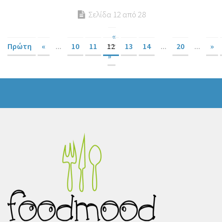
Σελίδα 12 από 28
«
Πρώτη
«
...
10
11
12
13
14
...
20
...
»
»