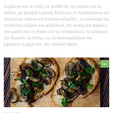
Συμβαίνει και σε εσάς, να συνδέεται, τις γιορτές και τις
σχόλες, με φαγητά ή γλυκά; Μιλάς για τα Χριστούγεννα και
σκέφτεσαι χοιρινό και λαχανοντολμάδες, το καλοκαίρι και
αναπολείς ουζάκια και μεζεδάκια, την άνοιξη και φέρνεις
στο μυαλό σου τη γεύση από τα ντολμαδάκια, τις απόκριες
και θυμάσαι τις δίπλες και τα λουκουμαδάκια που
έφτιαχνε η μαμά σου, στα παιδικά πάρτυ.
0