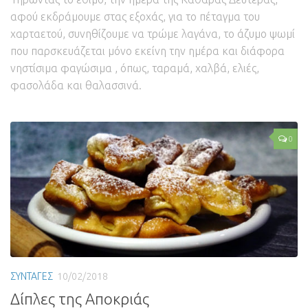
αφού εκδράμουμε στας εξοχάς, για το πέταγμα του
χαρταετού, συνηθίζουμε να τρώμε λαγάνα, το άζυμο ψωμί
που παρσκευάζεται μόνο εκείνη την ημέρα και διάφορα
νηστίσιμα φαγώσιμα , όπως, ταραμά, χαλβά, ελιές,
φασολάδα και θαλασσινά.
0
ΣΥΝΤΑΓΕΣ
10/02/2018
Δίπλες της Αποκριάς