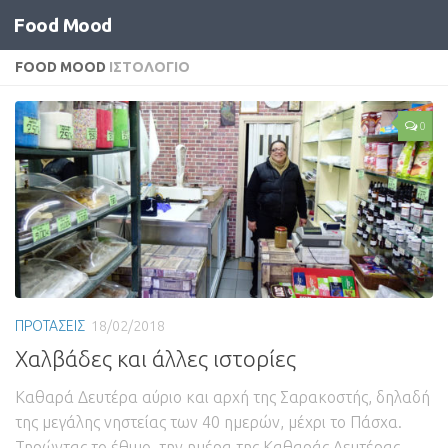
Food Mood
FOOD MOOD
ΙΣΤΟΛΟΓΙΟ
0
ΠΡΟΤΑΣΕΙΣ
18/02/2018
Χαλβάδες και άλλες ιστορίες
Καθαρά Δευτέρα αύριο και αρχή της Σαρακοστής, δηλαδή
της μεγάλης νηστείας των 40 ημερών, μέχρι το Πάσχα.
Τηρώντας το έθιμο, την ημέρα της Καθαράς Δευτέρας,