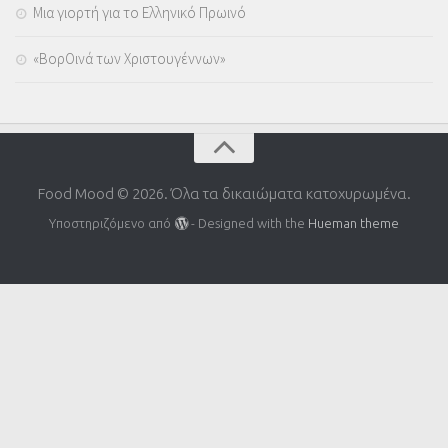
Μια γιορτή για το Ελληνικό Πρωινό
«ΒορΟινά των Χριστουγέννων»
Food Mood © 2026. Όλα τα δικαιώματα κατοχυρωμένα.
Υποστηριζόμενο από
- Designed with the
Hueman theme