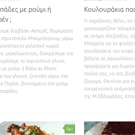
άδες με ρούμι ή
Κουλουράκια πα
έν ;
Η παράδοση, θέλει, τα 
μοσχομυρίζουν τσουρέκ
ουμε διαβάσει Αστερίξ, θυμόμαστε
σε σχήμα πλεξούδας, τ
ο στρατόπεδο Μπαμπάορουμ, γύρω
Μπορείτε να τα φτιάξετ
ανυπότακτο γαλατικό χωριό.
συνοδεύσετε τον καφέ σ
α, μεγαλώνοντας, δοκιμάσαμε και
βάλετε σε σακουλάκια 
ιμάσαμε το χορταστικό γλυκό,
προσφέρετε για δωράκι
με ρούμι ή Baba au Rhum.
παιδιά σας, να σας βοη
ία του γλυκού, ξεκινάει γύρω στο
ζύμωμα. Θα είναι μια ε
το Παρίσι, βουτηγμένο στο ρούμι
οικογενειακή ανάμνηση,
σταφίδες.
της Μ.Εβδομάδας, ότα
0