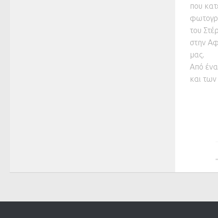
που κατ
φωτογρα
του Στέρ
στην Αφ
μας.
Από ένα
και των