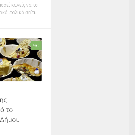
πορεί κανείς να το
κό ιταλικό σπίτι.
0
ης
ό το
υ Δήμου