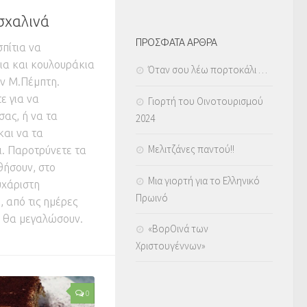
σχαλινά
ΠΡΟΣΦΑΤΑ ΑΡΘΡΑ
σπίτια να
ια και κουλουράκια
Όταν σου λέω πορτοκάλι …
ην Μ.Πέμπτη.
ε για να
Γιορτή του Οινοτουρισμού
ας, ή να τα
2024
και να τα
Μελιτζάνες παντού!!
. Παροτρύνετε τα
θήσουν, στο
Μια γιορτή για το Ελληνικό
υχάριστη
Πρωινό
 από τις ημέρες
ν θα μεγαλώσουν.
«ΒορΟινά των
Χριστουγέννων»
0