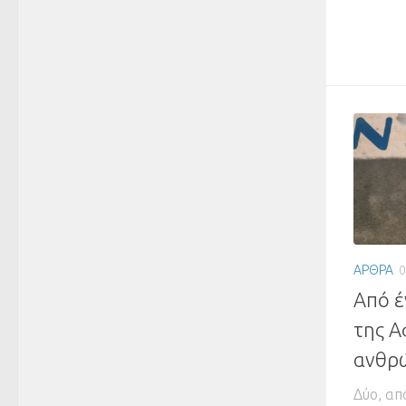
ΑΡΘΡΑ
0
Από έ
της Α
ανθρ
Δύο, από