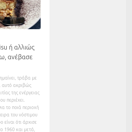
isu ή αλλιώς
ω, ανέβασε
σημαίνει, τράβα με
ι αυτό ακριβώς
ιτίας της ενέργειας
ου περιέχει.
ια το ποιά περιοχή
έτειρα του νόστιμου
ο είναι ότι άρχισε
το 1960 και μετά,