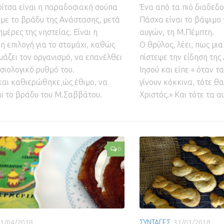
ρίτσα είναι η παραδοσιακή σούπα
Ένα από τα πιό διαδεδ
με το βράδυ της Ανάστασης, μετά
Πάσχα είναι το βάψιμο
ημέρες της νηστείας. Είναι η
αυγών, τη Μ.Πέμπτη.
η επιλογή για το στομάχι, καθώς
Ο θρύλος, λέει, πως μια
μάζει τον οργανισμό, να επανέλθει
πίστεψε την είδηση της
σιολογικό ρυθμό του.
Ιησού και είπε « όταν 
 και καθιερώθηκε,ώς έθιμο, να
γίνουν κόκκινα, τότε θ
ι το βράδυ του Μ.Σαββάτου.
Χριστός.» Και τότε τα α
0
1/04/2018
ΣΥΝΤΑΓΕΣ
31/03/2018