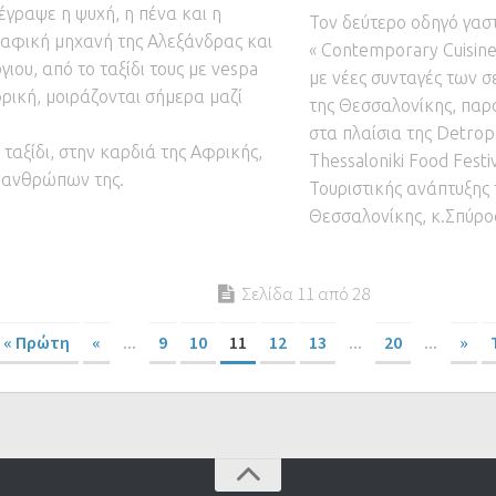
έγραψε η ψυχή, η πένα και η
Τον δεύτερο οδηγό γαστ
φική μηχανή της Αλεξάνδρας και
« Contemporary Cuisine 
γιου, από το ταξίδι τους με vespa
με νέες συνταγές των 
ρική, μοιράζονται σήμερα μαζί
της Θεσσαλονίκης, παρ
στα πλαίσια της Detrop,
 ταξίδι, στην καρδιά της Αφρικής,
Thessaloniki Food Festi
 ανθρώπων της.
Τουριστικής ανάπτυξης
Θεσσαλονίκης, κ.Σπύρο
Σελίδα 11 από 28
« Πρώτη
«
...
9
10
11
12
13
...
20
...
»