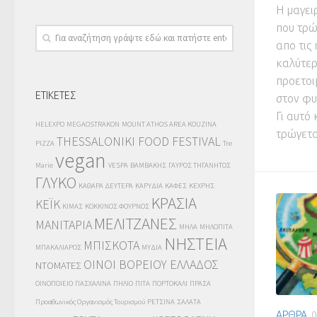
Η μαγει
που τρώ
απο τις 
καλύτερ
προετοι
ΕΤΙΚΕΤΕΣ
στον φυ
Γι αυτό
HELEXPO
MEGAOSTRAKON
MOUNT ATHOS AREA KOUZINA
τρώγετα
THESSALONIKI FOOD FESTIVAL
PIZZA
Tre
vegan
Marie
VESPA
ΒΑΜΒΑΚΗΣ
ΓΑΥΡΟΣ ΤΗΓΑΝΗΤΟΣ
ΓΛΥΚΟ
ΚΑΘΑΡΑ ΔΕΥΤΕΡΑ
ΚΑΡΥΔΙΑ
ΚΑΦΕΣ
ΚΕΧΡΗΣ
ΚΡΑΣΙΑ
ΚΕΪΚ
ΚΙΜΑΣ
ΚΟΚΚΙΝΟΣ ΦΟΥΡΝΟΣ
ΜΕΛΙΤΖΑΝΕΣ
ΜΑΝΙΤΑΡΙΑ
ΜΗΛΑ
ΜΗΛΟΠΙΤΑ
ΝΗΣΤΕΙΑ
ΜΠΙΣΚΟΤΑ
ΜΠΑΚΑΛΙΑΡΟΣ
ΜΥΔΙΑ
ΟΙΝΟΙ ΒΟΡΕΙΟΥ ΕΛΛΑΔΟΣ
ΝΤΟΜΑΤΕΣ
ΟΙΝΟΠΟΙΕΙΟ
ΠΑΣΧΑΛΙΝΑ
ΠΗΛΙΟ
ΠΙΤΑ
ΠΟΡΤΟΚΑΛΙ
ΠΡΑΣΑ
Προαθωνικός Οργανισμός Τουρισμού
ΡΕΤΣΙΝΑ
ΣΑΛΑΤΑ
ΑΡΘΡΑ
0