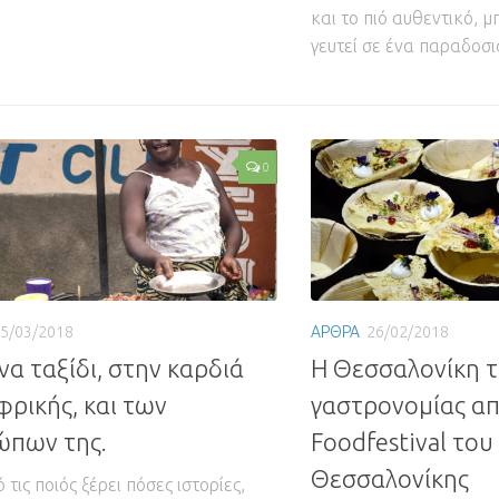
και το πιό αυθεντικό, μ
γευτεί σε ένα παραδοσια
0
5/03/2018
ΑΡΘΡΑ
26/02/2018
να ταξίδι, στην καρδιά
Η Θεσσαλονίκη τ
φρικής, και των
γαστρονομίας απ
ώπων της.
Foodfestival το
Θεσσαλονίκης
 τις ποιός ξέρει πόσες ιστορίες,