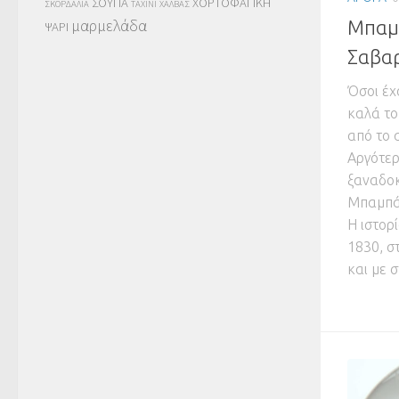
ΣΟΥΠΑ
ΧΟΡΤΟΦΑΓΙΚΗ
ΣΚΟΡΔΑΛΙΑ
ΤΑΧΙΝΙ
ΧΑΛΒΑΣ
μαρμελάδα
Μπαμπ
ΨΑΡΙ
Σαβαρ
Όσοι έχ
καλά τ
από το 
Αργότερ
ξαναδοκ
Μπαμπά 
Η ιστορ
1830, σ
και με 