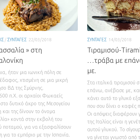
ΙΣ
/
ΣΥΝΤΑΓΕΣ
22/03/2018
ΣΥΝΤΑΓΕΣ
14/03/2018
ασσαλία » στη
Τιραμισού-Tiram
αλονίκη
…τράβα με επάν
με.
α, ήταν μια ιωνική πόλη σε
 έδαφος, χτισμένη σε μια μικρή
Στα ιταλικά τιραμισού 
σο ΒΔ της Σμύρνης.
επάνω, ανέβασε με, κα
 600 π.Χ. οι αρχαίοι Φωκαείς
κάνει αυτό το γλυκό εξα
 στο δυτικό άκρο της Μεσογείου
που σου δίνει ο καφές π
η και της δίνουν το όνομα
Οι απόψεις διαφέρουν γ
ία» κοντά στην εκβολή του
της Ιταλίας είναι η γεν
 ποταμού, για να εξασφαλίσουν
αυτού γλυκού. Το σίγουρ
 για το εμπόριο με την Ισπανία.
να γίνεται γνωστό από 