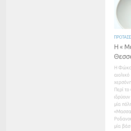
ΠΡΟΤΑΣΕ
Η « Μ
Θεσσ
Η Φώκαι
αιολικό
χερσόνη
Περί το
ιδρύουν
μία πόλ
«Μασσαλ
Ροδανού
μία βάση