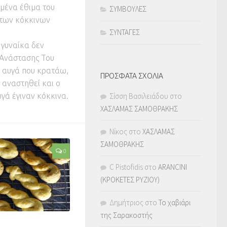
ομένα έθιμα του
ΣΥΜΒΟΥΛΕΣ
 των κόκκινων
ΣΥΝΤΑΓΕΣ
 γυναίκα δεν
 Ανάστασης Του
τα αυγά που κρατάω,
ΠΡΟΣΦΑΤΑ ΣΧΟΛΙΑ
α αναστηθεί και ο
υγά έγιναν κόκκινα.
Σίσση Βασιλειάδου
στο
ΧΑΣΛΑΜΑΣ ΣΑΜΟΘΡΑΚΗΣ
Νίκος
στο
ΧΑΣΛΑΜΑΣ
ΣΑΜΟΘΡΑΚΗΣ
0
C Pistofidis
στο
ARANCINI
(ΚΡΟΚΕΤΕΣ ΡΥΖΙΟΥ)
Δημήτριος
στο
Το χαβιάρι
της Σαρακοστής