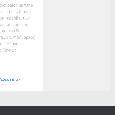
ρονομίας με τίτλο
of Thessaloniki »
σεφ- πρεσβευτών
ουσίασε σήμερα,
 και του 8ου
val, ο αντιδήμαρχος
 του Δήμου
ς Πέγκας.
Τελευταία »