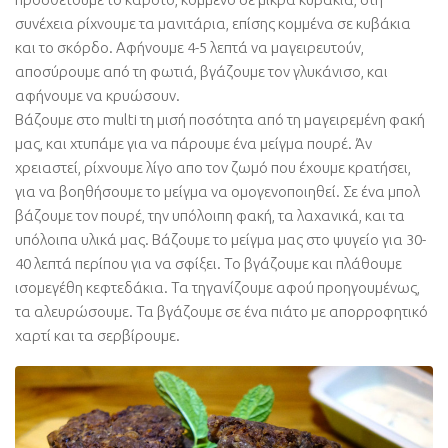
συνέχεια ρίχνουμε τα μανιτάρια, επίσης κομμένα σε κυβάκια
και το σκόρδο. Αφήνουμε 4-5 λεπτά να μαγειρευτούν,
αποσύρουμε από τη φωτιά, βγάζουμε τον γλυκάνισο, και
αφήνουμε να κρυώσουν.
Βάζουμε στο multi τη μισή ποσότητα από τη μαγειρεμένη φακή
μας, και χτυπάμε για να πάρουμε ένα μείγμα πουρέ. Άν
χρειαστεί, ρίχνουμε λίγο απο τον ζωμό που έχουμε κρατήσει,
για να βοηθήσουμε το μείγμα να ομογενοποιηθεί. Σε ένα μπολ
βάζουμε τον πουρέ, την υπόλοιπη φακή, τα λαχανικά, και τα
υπόλοιπα υλικά μας. Βάζουμε το μείγμα μας στο ψυγείο για 30-
40 λεπτά περίπου για να σφίξει. Το βγάζουμε και πλάθουμε
ισομεγέθη κεφτεδάκια. Τα τηγανίζουμε αφού προηγουμένως,
τα αλευρώσουμε. Τα βγάζουμε σε ένα πιάτο με απορροφητικό
χαρτί και τα σερβίρουμε.