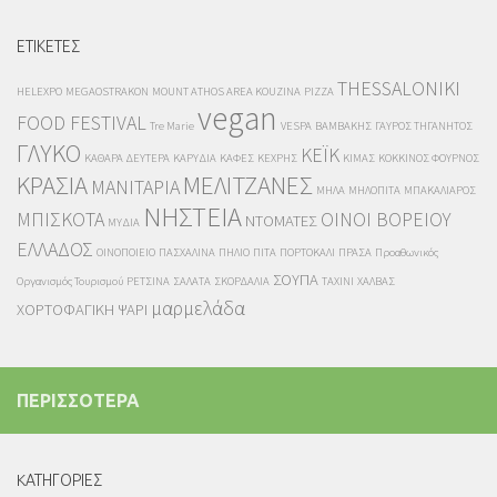
ΕΤΙΚΕΤΕΣ
THESSALONIKI
HELEXPO
MEGAOSTRAKON
MOUNT ATHOS AREA KOUZINA
PIZZA
vegan
FOOD FESTIVAL
Tre Marie
VESPA
ΒΑΜΒΑΚΗΣ
ΓΑΥΡΟΣ ΤΗΓΑΝΗΤΟΣ
ΓΛΥΚΟ
ΚΕΪΚ
ΚΑΘΑΡΑ ΔΕΥΤΕΡΑ
ΚΑΡΥΔΙΑ
ΚΑΦΕΣ
ΚΕΧΡΗΣ
ΚΙΜΑΣ
ΚΟΚΚΙΝΟΣ ΦΟΥΡΝΟΣ
ΚΡΑΣΙΑ
ΜΕΛΙΤΖΑΝΕΣ
ΜΑΝΙΤΑΡΙΑ
ΜΗΛΑ
ΜΗΛΟΠΙΤΑ
ΜΠΑΚΑΛΙΑΡΟΣ
ΝΗΣΤΕΙΑ
ΜΠΙΣΚΟΤΑ
ΟΙΝΟΙ ΒΟΡΕΙΟΥ
ΝΤΟΜΑΤΕΣ
ΜΥΔΙΑ
ΕΛΛΑΔΟΣ
ΟΙΝΟΠΟΙΕΙΟ
ΠΑΣΧΑΛΙΝΑ
ΠΗΛΙΟ
ΠΙΤΑ
ΠΟΡΤΟΚΑΛΙ
ΠΡΑΣΑ
Προαθωνικός
ΣΟΥΠΑ
Οργανισμός Τουρισμού
ΡΕΤΣΙΝΑ
ΣΑΛΑΤΑ
ΣΚΟΡΔΑΛΙΑ
ΤΑΧΙΝΙ
ΧΑΛΒΑΣ
μαρμελάδα
ΧΟΡΤΟΦΑΓΙΚΗ
ΨΑΡΙ
ΠΕΡΙΣΣΟΤΕΡΑ
KΑΤΗΓΟΡΙΕΣ