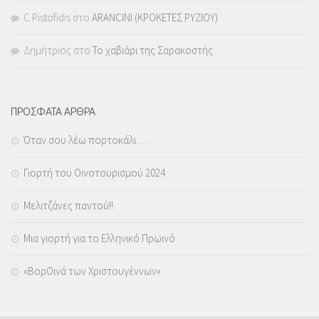
C Pistofidis
στο
ARANCINI (ΚΡΟΚΕΤΕΣ ΡΥΖΙΟΥ)
Δημήτριος
στο
Το χαβιάρι της Σαρακοστής
ΠΡΟΣΦΑΤΑ ΑΡΘΡΑ
Όταν σου λέω πορτοκάλι …
Γιορτή του Οινοτουρισμού 2024
Μελιτζάνες παντού!!
Μια γιορτή για το Ελληνικό Πρωινό
«ΒορΟινά των Χριστουγέννων»