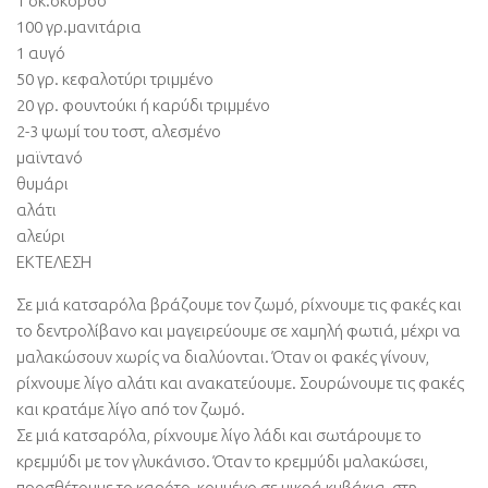
1 σκ.σκόρδο
100 γρ.μανιτάρια
1 αυγό
50 γρ. κεφαλοτύρι τριμμένο
20 γρ. φουντούκι ή καρύδι τριμμένο
2-3 ψωμί του τοστ, αλεσμένο
μαϊντανό
θυμάρι
αλάτι
αλεύρι
ΕΚΤΕΛΕΣΗ
Σε μιά κατσαρόλα βράζουμε τον ζωμό, ρίχνουμε τις φακές και
το δεντρολίβανο και μαγειρεύουμε σε χαμηλή φωτιά, μέχρι να
μαλακώσουν χωρίς να διαλύονται. Όταν οι φακές γίνουν,
ρίχνουμε λίγο αλάτι και ανακατεύουμε. Σουρώνουμε τις φακές
και κρατάμε λίγο από τον ζωμό.
Σε μιά κατσαρόλα, ρίχνουμε λίγο λάδι και σωτάρουμε το
κρεμμύδι με τον γλυκάνισο. Όταν το κρεμμύδι μαλακώσει,
προσθέτουμε το καρότο, κομμένο σε μικρά κυβάκια, στη