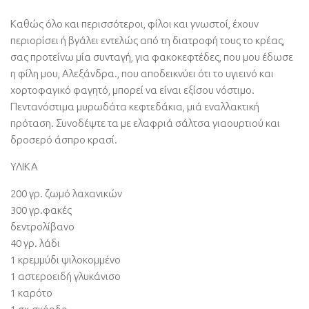
Καθώς όλο και περισσότεροι, φίλοι και γνωστοί, έχουν
περιορίσει ή βγάλει εντελώς από τη διατροφή τους το κρέας,
σας προτείνω μία συνταγή, για φακοκεφτέδες, που μου έδωσε
η φίλη μου, Αλεξάνδρα., που αποδεικνύει ότι το υγιεινό και
χορτοφαγικό φαγητό, μπορεί να είναι εξίσου νόστιμο.
Πεντανόστιμα μυρωδάτα κεφτεδάκια, μιά εναλλακτική
πρόταση. Συνοδέψτε τα με ελαφριά σάλτσα γιαουρτιού και
δροσερό άσπρο κρασί.
ΥΛΙΚΑ
200 γρ. ζωμό λαχανικών
300 γρ.φακές
δεντρολίβανο
40 γρ. λάδι
1 κρεμμύδι ψιλοκομμένο
1 αστεροειδή γλυκάνισο
1 καρότο