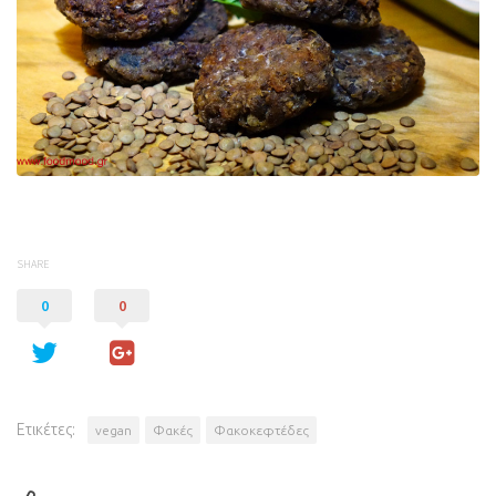
SHARE
0
0
Ετικέτες:
vegan
Φακές
Φακοκεφτέδες