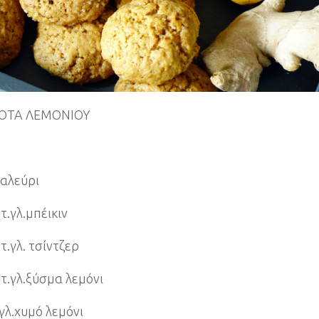
ΟΤΑ ΛΕΜΟΝΙΟΥ
.αλεύρι
τ.γλ.μπέικιν
τ.γλ. τσίντζερ
υτ.γλ.ξύσμα λεμόνι
.γλ.χυμό λεμόνι