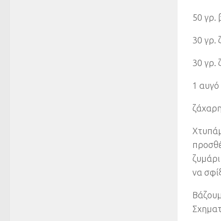
50 γρ.
30 γρ.
30 γρ.
1 αυγό
ζάχαρη
Χτυπάμ
προσθέ
ζυμάρι
να σφίξ
Βάζουμ
Σχηματ