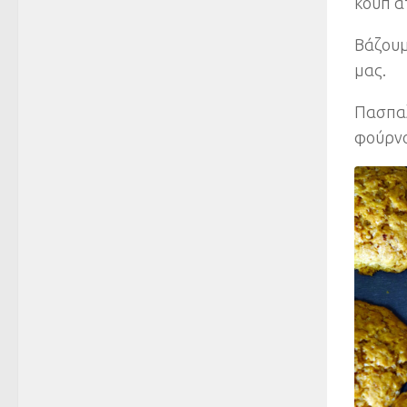
κουπ α
Βάζουμ
μας.
Πασπαλ
φούρνο