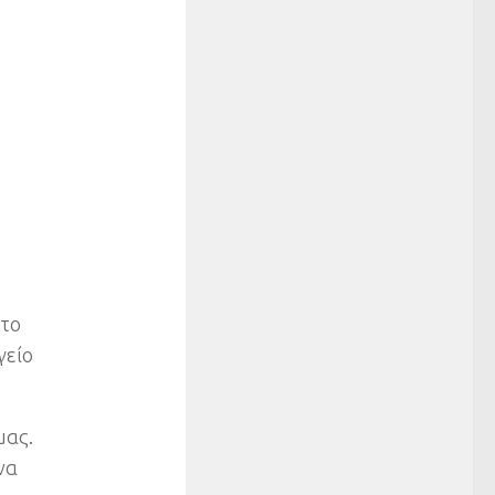
 το
γείο
μας.
να