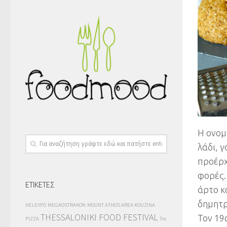
Η ονομ
λάδι, 
προέρχ
φορές.
ΕΤΙΚΕΤΕΣ
άρτο κ
δημητρ
HELEXPO
MEGAOSTRAKON
MOUNT ATHOS AREA KOUZINA
THESSALONIKI FOOD FESTIVAL
Τον 19
PIZZA
Tre