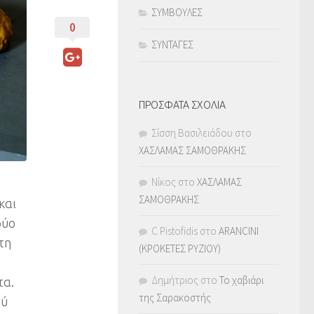
ΣΥΜΒΟΥΛΕΣ
0
ΣΥΝΤΑΓΕΣ
ΠΡΟΣΦΑΤΑ ΣΧΟΛΙΑ
Σίσση Βασιλειάδου
στο
ΧΑΣΛΑΜΑΣ ΣΑΜΟΘΡΑΚΗΣ
Νίκος
στο
ΧΑΣΛΑΜΑΣ
ΣΑΜΟΘΡΑΚΗΣ
και
δύο
C Pistofidis
στο
ARANCINI
τη
(ΚΡΟΚΕΤΕΣ ΡΥΖΙΟΥ)
Δημήτριος
στο
Το χαβιάρι
τα.
της Σαρακοστής
ού