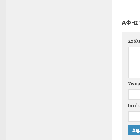
ΑΦΗΣΤ
Σχόλ
Όνο
Ιστό