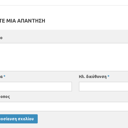
Ε ΜΙΑ ΑΠΑΝΤΗΣΗ
ιο
μα
*
Ηλ. διεύθυνση
*
τοπος