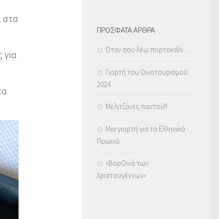
ι στα
ΠΡΟΣΦΑΤΑ ΑΡΘΡΑ
Όταν σου λέω πορτοκάλι …
 για
Γιορτή του Οινοτουρισμού
2024
τα
Μελιτζάνες παντού!!
Μια γιορτή για το Ελληνικό
Πρωινό
«ΒορΟινά των
Χριστουγέννων»