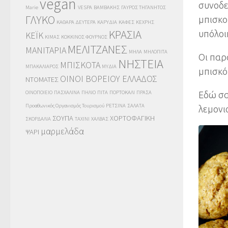
vegan
συνοδε
Marie
VESPA
ΒΑΜΒΑΚΗΣ
ΓΑΥΡΟΣ ΤΗΓΑΝΗΤΟΣ
ΓΛΥΚΟ
μπισκο
ΚΑΘΑΡΑ ΔΕΥΤΕΡΑ
ΚΑΡΥΔΙΑ
ΚΑΦΕΣ
ΚΕΧΡΗΣ
ΚΡΑΣΙΑ
υπόλοι
ΚΕΪΚ
ΚΙΜΑΣ
ΚΟΚΚΙΝΟΣ ΦΟΥΡΝΟΣ
ΜΕΛΙΤΖΑΝΕΣ
ΜΑΝΙΤΑΡΙΑ
ΜΗΛΑ
ΜΗΛΟΠΙΤΑ
Οι παρ
ΝΗΣΤΕΙΑ
ΜΠΙΣΚΟΤΑ
ΜΠΑΚΑΛΙΑΡΟΣ
ΜΥΔΙΑ
μπισκό
ΟΙΝΟΙ ΒΟΡΕΙΟΥ ΕΛΛΑΔΟΣ
ΝΤΟΜΑΤΕΣ
ΟΙΝΟΠΟΙΕΙΟ
ΠΑΣΧΑΛΙΝΑ
ΠΗΛΙΟ
ΠΙΤΑ
ΠΟΡΤΟΚΑΛΙ
ΠΡΑΣΑ
Εδώ σα
Προαθωνικός Οργανισμός Τουρισμού
ΡΕΤΣΙΝΑ
ΣΑΛΑΤΑ
λεμονι
ΣΟΥΠΑ
ΧΟΡΤΟΦΑΓΙΚΗ
ΣΚΟΡΔΑΛΙΑ
ΤΑΧΙΝΙ
ΧΑΛΒΑΣ
μαρμελάδα
ΨΑΡΙ